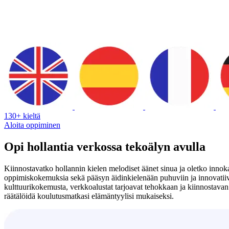
130+ kieltä
Aloita oppiminen
Opi hollantia verkossa tekoälyn avulla
Kiinnostavatko hollannin kielen melodiset äänet sinua ja oletko innoka
oppimiskokemuksia sekä pääsyn äidinkielenään puhuviin ja innovatiiv
kulttuurikokemusta, verkkoalustat tarjoavat tehokkaan ja kiinnostavan
räätälöidä koulutusmatkasi elämäntyylisi mukaiseksi.