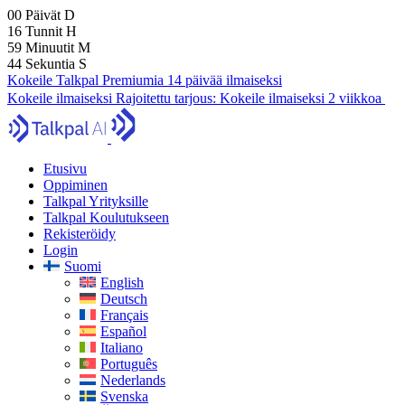
00
Päivät
D
16
Tunnit
H
59
Minuutit
M
43
Sekuntia
S
Kokeile Talkpal Premiumia 14 päivää ilmaiseksi
Kokeile ilmaiseksi
Rajoitettu tarjous:
Kokeile ilmaiseksi 2 viikkoa
Etusivu
Oppiminen
Talkpal Yrityksille
Talkpal Koulutukseen
Rekisteröidy
Login
Suomi
English
Deutsch
Français
Español
Italiano
Português
Nederlands
Svenska