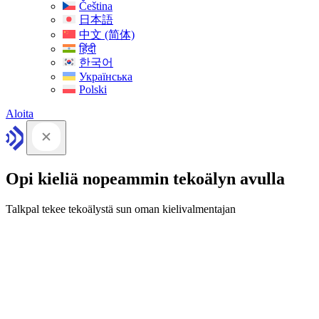
Čeština
日本語
中文 (简体)
हिंदी
한국어
Українська
Polski
Aloita
Opi kieliä nopeammin tekoälyn avulla
Talkpal tekee tekoälystä sun oman kielivalmentajan