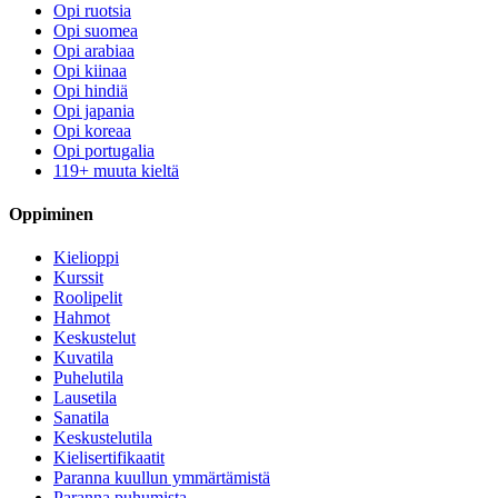
Opi ruotsia
Opi suomea
Opi arabiaa
Opi kiinaa
Opi hindiä
Opi japania
Opi koreaa
Opi portugalia
119+ muuta kieltä
Oppiminen
Kielioppi
Kurssit
Roolipelit
Hahmot
Keskustelut
Kuvatila
Puhelutila
Lausetila
Sanatila
Keskustelutila
Kielisertifikaatit
Paranna kuullun ymmärtämistä
Paranna puhumista