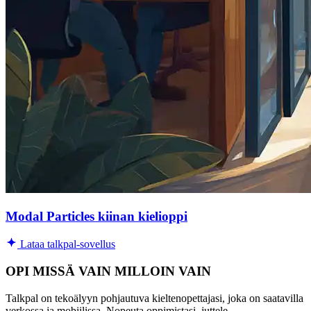
Modal Particles kiinan kielioppi
Lataa talkpal-sovellus
OPI MISSÄ VAIN MILLOIN VAIN
Talkpal on tekoälyyn pohjautuva kieltenopettajasi, joka on saatavilla
verkossa ja mobiilissa. Nopeuta oppimistasi, juttele