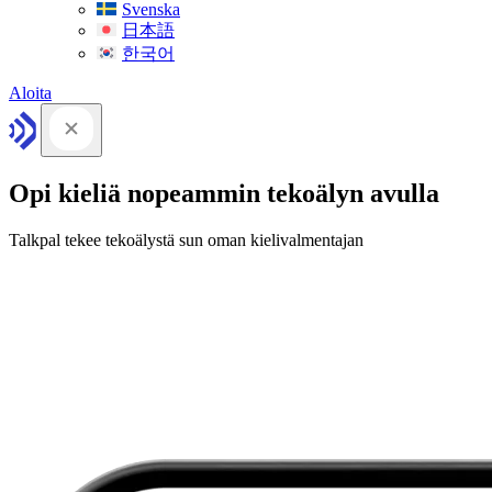
Svenska
日本語
한국어
Aloita
Opi kieliä nopeammin tekoälyn avulla
Talkpal tekee tekoälystä sun oman kielivalmentajan