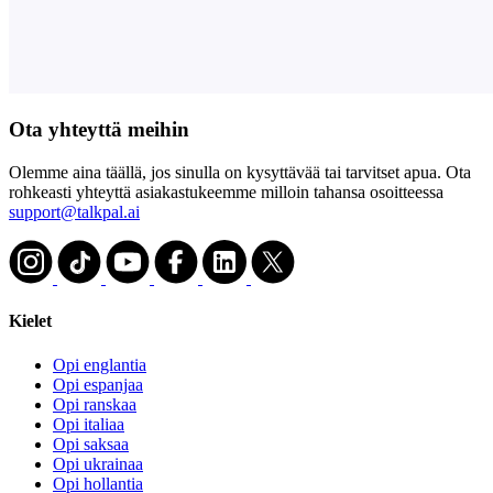
Ota yhteyttä meihin
Olemme aina täällä, jos sinulla on kysyttävää tai tarvitset apua. Ota
rohkeasti yhteyttä asiakastukeemme milloin tahansa osoitteessa
support@talkpal.ai
Kielet
Opi englantia
Opi espanjaa
Opi ranskaa
Opi italiaa
Opi saksaa
Opi ukrainaa
Opi hollantia