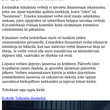
Ensinnäkin kiinalaisia verbejä ei taivuteta ilmaisemaan aikamuotoa,
joten sen sijaan käytetään ajallisia merkkejä, kuten ”eilen” tai
”huomenna”. Toiseksi kiinalaiset verbit eivät muutu subjektinsa
mukaan, joten oppijoiden on suhteellisen helppoa taivuttaa verbejä.
Kuvamerkkejä voidaan kuitenkin lisätä osoittamaan toiminnon
valmistumista tai jatkumista.
Kiinalaiset verbit luokitellaan myös eri luokkiin niiden
ominaisuuksien perusteella. Esimerkiksi dynaamiset verbit edustavat
toimintoja tai liikkeitä, kun taas statiiviset verbit ilmaisevat tiloja tai
ehtoja. Ja verbit voivat olla myös transitiivisia tai intransitiivisia
riippuen siitä, vaativatko ne objektia vai eivät.
Lopuksi verbien järjestys lauseessa on kriittinen. Pääverbi tulee
tyypillisesti ennen objektia, ja apuverbit sijoitetaan pääverbin
jälkeen. Verbien asianmukaisen käytön ja niiden järjestyksen
ymmärtäminen lauseessa on ratkaisevan tärkeää, jotta oppijat
saavuttavat kieliopillisen tarkkuuden ja sujuvan kiinan kielen.
Tehokkain tapa oppia kieltä
Kokeile Talkpalia ilmaiseksi