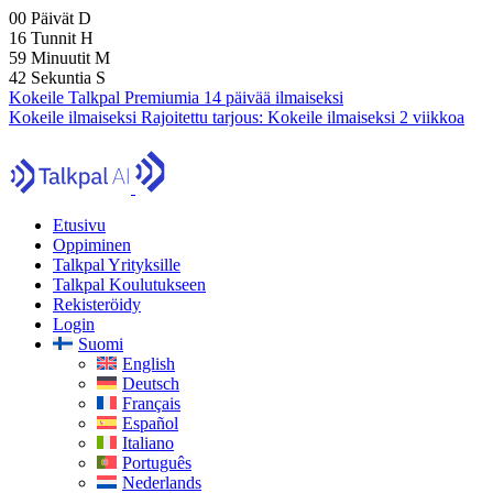
00
Päivät
D
16
Tunnit
H
59
Minuutit
M
40
Sekuntia
S
Kokeile Talkpal Premiumia 14 päivää ilmaiseksi
Kokeile ilmaiseksi
Rajoitettu tarjous:
Kokeile ilmaiseksi 2 viikkoa
Etusivu
Oppiminen
Talkpal Yrityksille
Talkpal Koulutukseen
Rekisteröidy
Login
Suomi
English
Deutsch
Français
Español
Italiano
Português
Nederlands