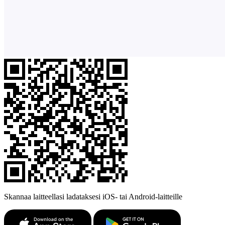
Skannaa laitteellasi ladataksesi iOS- tai Android-laitteille