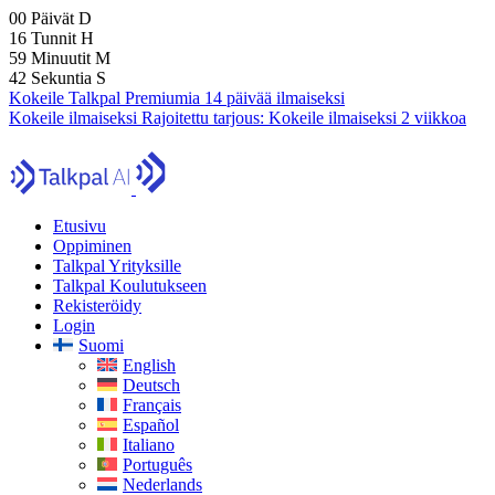
00
Päivät
D
16
Tunnit
H
59
Minuutit
M
41
Sekuntia
S
Kokeile Talkpal Premiumia 14 päivää ilmaiseksi
Kokeile ilmaiseksi
Rajoitettu tarjous:
Kokeile ilmaiseksi 2 viikkoa
Etusivu
Oppiminen
Talkpal Yrityksille
Talkpal Koulutukseen
Rekisteröidy
Login
Suomi
English
Deutsch
Français
Español
Italiano
Português
Nederlands