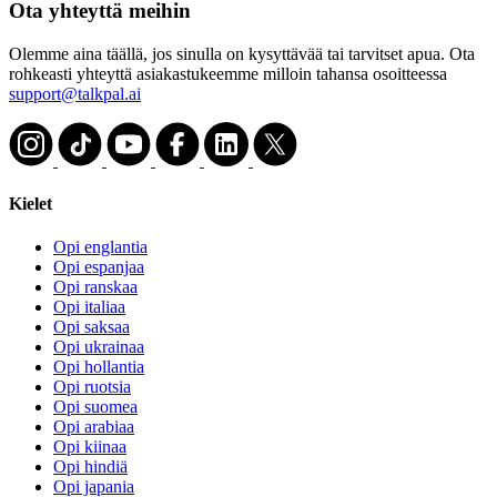
Ota yhteyttä meihin
Olemme aina täällä, jos sinulla on kysyttävää tai tarvitset apua. Ota
rohkeasti yhteyttä asiakastukeemme milloin tahansa osoitteessa
support@talkpal.ai
Kielet
Opi englantia
Opi espanjaa
Opi ranskaa
Opi italiaa
Opi saksaa
Opi ukrainaa
Opi hollantia
Opi ruotsia
Opi suomea
Opi arabiaa
Opi kiinaa
Opi hindiä
Opi japania