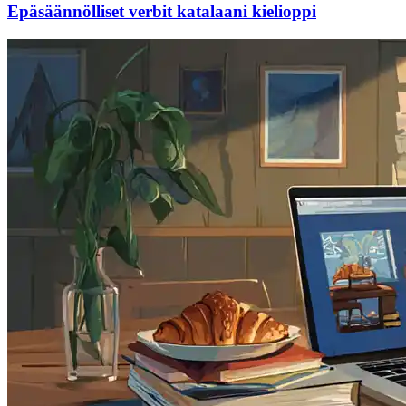
Epäsäännölliset verbit katalaani kielioppi