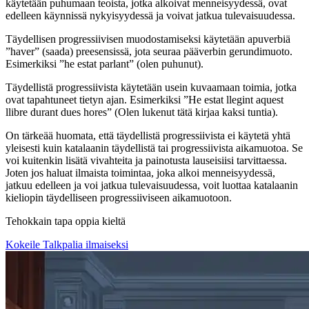
käytetään puhumaan teoista, jotka alkoivat menneisyydessä, ovat
edelleen käynnissä nykyisyydessä ja voivat jatkua tulevaisuudessa.
Täydellisen progressiivisen muodostamiseksi käytetään apuverbiä
”haver” (saada) preesensissä, jota seuraa pääverbin gerundimuoto.
Esimerkiksi ”he estat parlant” (olen puhunut).
Täydellistä progressiivista käytetään usein kuvaamaan toimia, jotka
ovat tapahtuneet tietyn ajan. Esimerkiksi ”He estat llegint aquest
llibre durant dues hores” (Olen lukenut tätä kirjaa kaksi tuntia).
On tärkeää huomata, että täydellistä progressiivista ei käytetä yhtä
yleisesti kuin katalaanin täydellistä tai progressiivista aikamuotoa. Se
voi kuitenkin lisätä vivahteita ja painotusta lauseisiisi tarvittaessa.
Joten jos haluat ilmaista toimintaa, joka alkoi menneisyydessä,
jatkuu edelleen ja voi jatkua tulevaisuudessa, voit luottaa katalaanin
kieliopin täydelliseen progressiiviseen aikamuotoon.
Tehokkain tapa oppia kieltä
Kokeile Talkpalia ilmaiseksi