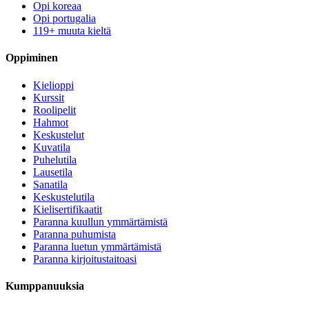
Opi koreaa
Opi portugalia
119+ muuta kieltä
Oppiminen
Kielioppi
Kurssit
Roolipelit
Hahmot
Keskustelut
Kuvatila
Puhelutila
Lausetila
Sanatila
Keskustelutila
Kielisertifikaatit
Paranna kuullun ymmärtämistä
Paranna puhumista
Paranna luetun ymmärtämistä
Paranna kirjoitustaitoasi
Kumppanuuksia