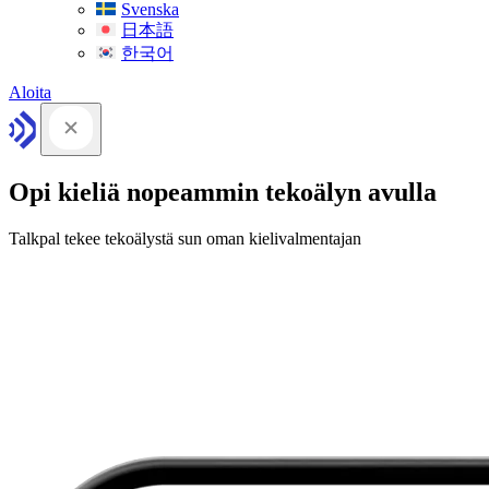
Svenska
日本語
한국어
Aloita
Opi kieliä nopeammin tekoälyn avulla
Talkpal tekee tekoälystä sun oman kielivalmentajan