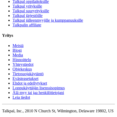
Talkpal oppilaitoksille
Talkpal yrityksille
Talkpal suuryrityksille
Talkpal järjestöille
Talkpal jälleenmyyjille ja kumppanuuksille
Talkpalin affiliate
Yritys
Meistä
Blogi
Media
Hinnoittelu
Yhteystiedot
Ohjekeskus
Tietosuojakäytäntö
Evästeasetukset
Ehdot ja edellytykset
Loppukäyttäjän lisenssisopimus
Älä myy tai jaa henkilötietojani
Leia tiedot
Talkpal, Inc., 2810 N Church St, Wilmington, Delaware 19802, US