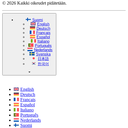
© 2026 Kaikki oikeudet pidätetään.
Suomi
English
Deutsch
Français
Español
Italiano
Português
Nederlands
Svenska
日本語
한국어
English
Deutsch
Français
Español
Italiano
Português
Nederlands
Suomi