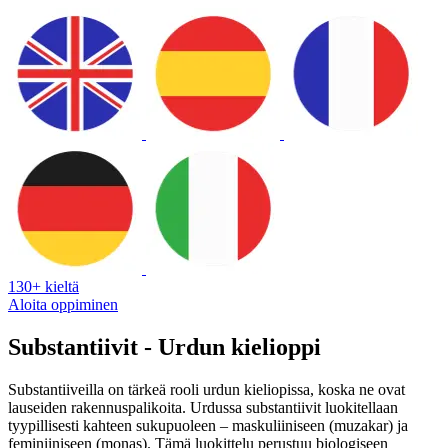
130+ kieltä
Aloita oppiminen
Substantiivit - Urdun kielioppi
Substantiiveilla on tärkeä rooli urdun kieliopissa, koska ne ovat
lauseiden rakennuspalikoita. Urdussa substantiivit luokitellaan
tyypillisesti kahteen sukupuoleen – maskuliiniseen (muzakar) ja
feminiiniseen (monas). Tämä luokittelu perustuu biologiseen