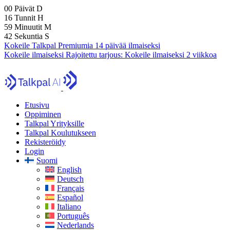
00
Päivät
D
16
Tunnit
H
59
Minuutit
M
40
Sekuntia
S
Kokeile Talkpal Premiumia 14 päivää ilmaiseksi
Kokeile ilmaiseksi
Rajoitettu tarjous:
Kokeile ilmaiseksi 2 viikkoa
Etusivu
Oppiminen
Talkpal Yrityksille
Talkpal Koulutukseen
Rekisteröidy
Login
Suomi
English
Deutsch
Français
Español
Italiano
Português
Nederlands