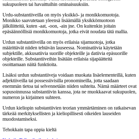
sukupuoleen tai havaittuihin ominaisuuksiin.
Urdu-substantiiveilla on myös yksikkö- ja monikkomuotoja.
Monikko saavutetaan yleensä lisäämällä yksikkömuotoon
jälkiliitteitä, kuten -aat, -oon, -ain jne. On kuitenkin joitain
epäsäännöllisiä monikkomuotoja, jotka eivät noudata tätä mallia.
Urdun substantiiveilla on myös erilaisia sijamuotoja, jotka
määrittävät niiden tehtävän lauseessa. Nominatiivia käytetään
subjektille, akkusatiivia suorille objekteille ja datiivia epäsuorille
objekteille. Substantiiveihin lisätään erilaisia sijapäätteitä
osoittamaan näitä funktioita.
Lisäksi urdun substantiiveja voidaan muokata lisäelementeillä, kuten
adjektiiveilla tai possessiivisilla pronomineilla, jotta saadaan
enemmän tietoa tai selvennetään niiden suhteita. Nämä määrteet ovat
sopusoinnussa substantiivin kanssa, jota ne muokkaavat sukupuolen,
numeron ja kirjaimen suhteen.
Urdun kieliopin substantiivien teorian ymmärtäminen on ratkaisevan
tärkeää merkityksellisten ja kieliopillisesti oikeiden lauseiden
muodostamiseksi.
Tehokkain tapa oppia kieltä