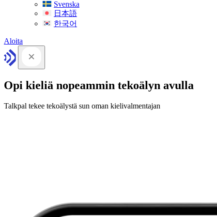
Svenska
日本語
한국어
Aloita
Opi kieliä nopeammin tekoälyn avulla
Talkpal tekee tekoälystä sun oman kielivalmentajan