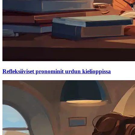
Refleksiiviset pronominit urdun kielioppissa