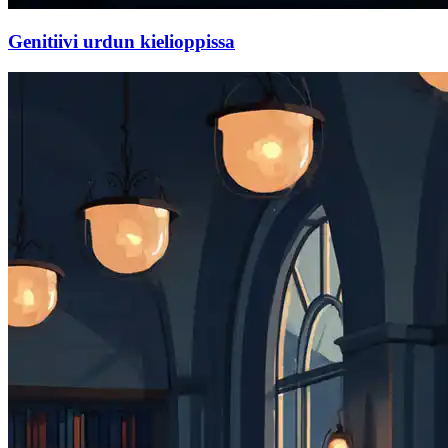
Genitiivi urdun kielioppissa