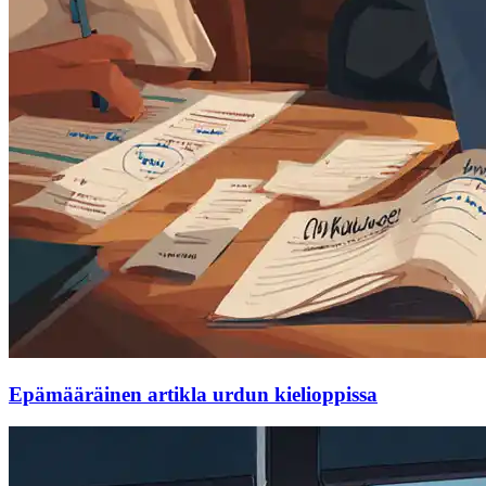
Epämääräinen artikla urdun kielioppissa