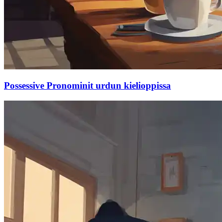
Possessive Pronominit urdun kielioppissa