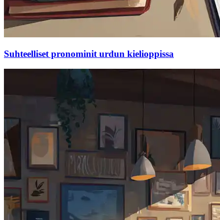
Suhteelliset pronominit urdun kielioppissa