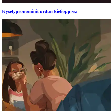
Kyselypronominit urdun kielioppissa