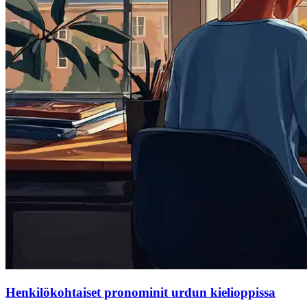
Henkilökohtaiset pronominit urdun kielioppissa