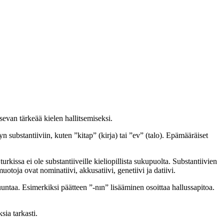
sevan tärkeää kielen hallitsemiseksi.
n substantiiviin, kuten ”kitap” (kirja) tai ”ev” (talo). Epämääräiset
rkissa ei ole substantiiveille kieliopillista sukupuolta. Substantiivien
toja ovat nominatiivi, akkusatiivi, genetiivi ja datiivi.
 suuntaa. Esimerkiksi päätteen ”-nın” lisääminen osoittaa hallussapitoa.
sia tarkasti.