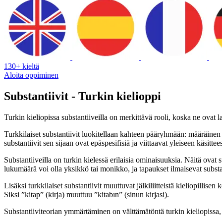
130+ kieltä
Aloita oppiminen
Substantiivit - Turkin kielioppi
Turkin kieliopissa substantiiveilla on merkittävä rooli, koska ne ovat
Turkkilaiset substantiivit luokitellaan kahteen pääryhmään: määräinen ja
substantiivit sen sijaan ovat epäspesifisiä ja viittaavat yleiseen käsittees
Substantiiveilla on turkin kielessä erilaisia ominaisuuksia. Näitä ovat 
lukumäärä voi olla yksikkö tai monikko, ja tapaukset ilmaisevat substan
Lisäksi turkkilaiset substantiivit muuttuvat jälkiliitteistä kieliopillis
Siksi ”kitap” (kirja) muuttuu ”kitabın” (sinun kirjasi).
Substantiiviteorian ymmärtäminen on välttämätöntä turkin kieliopissa, ko