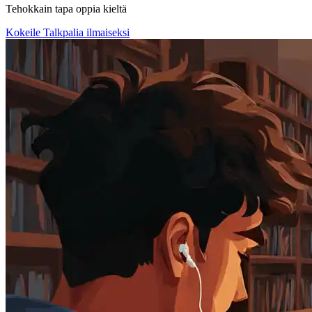
Tehokkain tapa oppia kieltä
Kokeile Talkpalia ilmaiseksi