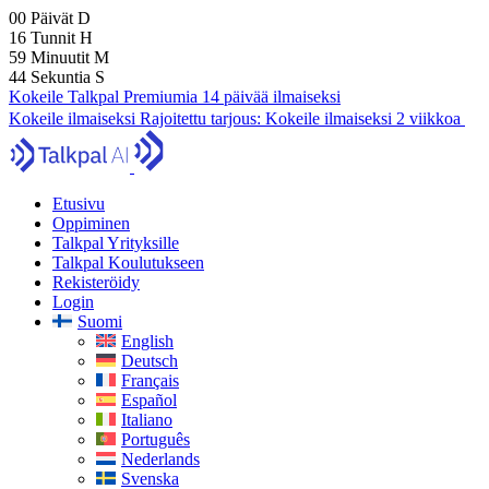
00
Päivät
D
16
Tunnit
H
59
Minuutit
M
43
Sekuntia
S
Kokeile Talkpal Premiumia 14 päivää ilmaiseksi
Kokeile ilmaiseksi
Rajoitettu tarjous:
Kokeile ilmaiseksi 2 viikkoa
Etusivu
Oppiminen
Talkpal Yrityksille
Talkpal Koulutukseen
Rekisteröidy
Login
Suomi
English
Deutsch
Français
Español
Italiano
Português
Nederlands
Svenska