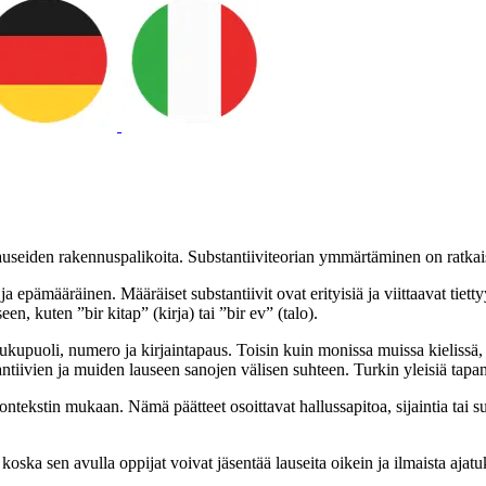
 lauseiden rakennuspalikoita. Substantiiviteorian ymmärtäminen on ratkai
 epämääräinen. Määräiset substantiivit ovat erityisiä ja viittaavat tiettyy
een, kuten ”bir kitap” (kirja) tai ”bir ev” (talo).
sukupuoli, numero ja kirjaintapaus. Toisin kuin monissa muissa kielissä, tu
tiivien ja muiden lauseen sanojen välisen suhteen. Turkin yleisiä tapamuo
en kontekstin mukaan. Nämä päätteet osoittavat hallussapitoa, sijaintia tai
ska sen avulla oppijat voivat jäsentää lauseita oikein ja ilmaista ajatuk