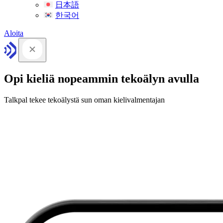
日本語
한국어
Aloita
Opi kieliä nopeammin tekoälyn avulla
Talkpal tekee tekoälystä sun oman kielivalmentajan