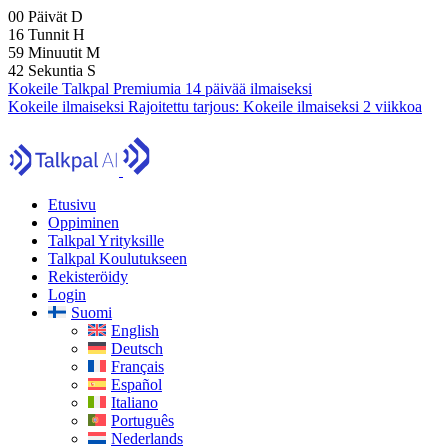
00
Päivät
D
16
Tunnit
H
59
Minuutit
M
40
Sekuntia
S
Kokeile Talkpal Premiumia 14 päivää ilmaiseksi
Kokeile ilmaiseksi
Rajoitettu tarjous:
Kokeile ilmaiseksi 2 viikkoa
Etusivu
Oppiminen
Talkpal Yrityksille
Talkpal Koulutukseen
Rekisteröidy
Login
Suomi
English
Deutsch
Français
Español
Italiano
Português
Nederlands