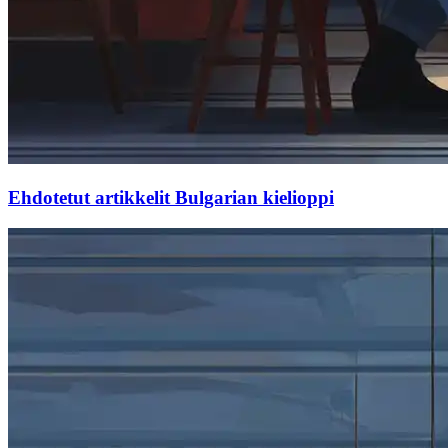
Ehdotetut artikkelit Bulgarian kielioppi