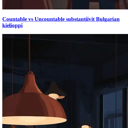
Countable vs Uncountable substantiivit Bulgarian
kielioppi