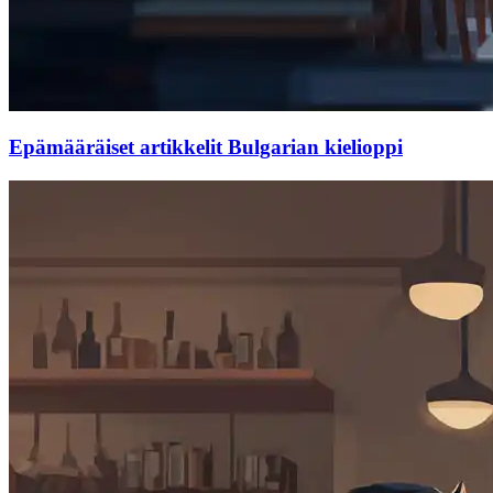
Epämääräiset artikkelit Bulgarian kielioppi