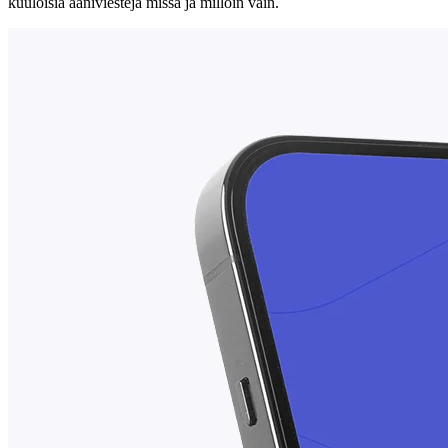
kuuloisia ääniviestejä missä ja milloin vain.