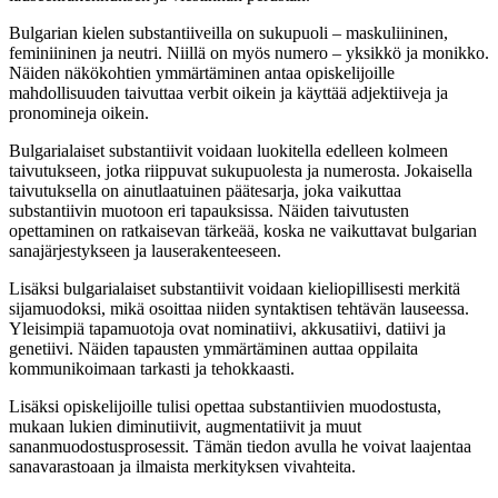
Bulgarian kielen substantiiveilla on sukupuoli – maskuliininen,
feminiininen ja neutri. Niillä on myös numero – yksikkö ja monikko.
Näiden näkökohtien ymmärtäminen antaa opiskelijoille
mahdollisuuden taivuttaa verbit oikein ja käyttää adjektiiveja ja
pronomineja oikein.
Bulgarialaiset substantiivit voidaan luokitella edelleen kolmeen
taivutukseen, jotka riippuvat sukupuolesta ja numerosta. Jokaisella
taivutuksella on ainutlaatuinen päätesarja, joka vaikuttaa
substantiivin muotoon eri tapauksissa. Näiden taivutusten
opettaminen on ratkaisevan tärkeää, koska ne vaikuttavat bulgarian
sanajärjestykseen ja lauserakenteeseen.
Lisäksi bulgarialaiset substantiivit voidaan kieliopillisesti merkitä
sijamuodoksi, mikä osoittaa niiden syntaktisen tehtävän lauseessa.
Yleisimpiä tapamuotoja ovat nominatiivi, akkusatiivi, datiivi ja
genetiivi. Näiden tapausten ymmärtäminen auttaa oppilaita
kommunikoimaan tarkasti ja tehokkaasti.
Lisäksi opiskelijoille tulisi opettaa substantiivien muodostusta,
mukaan lukien diminutiivit, augmentatiivit ja muut
sananmuodostusprosessit. Tämän tiedon avulla he voivat laajentaa
sanavarastoaan ja ilmaista merkityksen vivahteita.