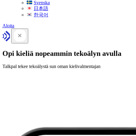
Svenska
日本語
한국어
Aloita
Opi kieliä nopeammin tekoälyn avulla
Talkpal tekee tekoälystä sun oman kielivalmentajan