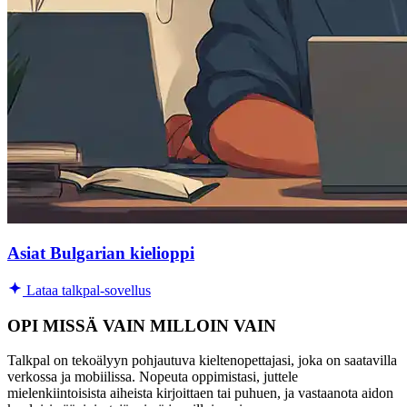
Asiat Bulgarian kielioppi
Lataa talkpal-sovellus
OPI MISSÄ VAIN MILLOIN VAIN
Talkpal on tekoälyyn pohjautuva kieltenopettajasi, joka on saatavilla
verkossa ja mobiilissa. Nopeuta oppimistasi, juttele
mielenkiintoisista aiheista kirjoittaen tai puhuen, ja vastaanota aidon