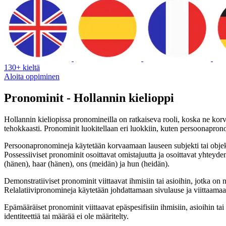
130+ kieltä
Aloita oppiminen
Pronominit - Hollannin kielioppi
Hollannin kieliopissa pronomineilla on ratkaiseva rooli, koska ne korvaa
tehokkaasti. Pronominit luokitellaan eri luokkiin, kuten persoonapron
Persoonapronomineja käytetään korvaamaan lauseen subjekti tai objekti.
Possessiiviset pronominit osoittavat omistajuutta ja osoittavat yhteyd
(hänen), haar (hänen), ons (meidän) ja hun (heidän).
Demonstratiiviset pronominit viittaavat ihmisiin tai asioihin, jotka o
Relalatiivipronomineja käytetään johdattamaan sivulause ja viittaamaan
Epämääräiset pronominit viittaavat epäspesifisiin ihmisiin, asioihin tai
identiteettiä tai määrää ei ole määritelty.