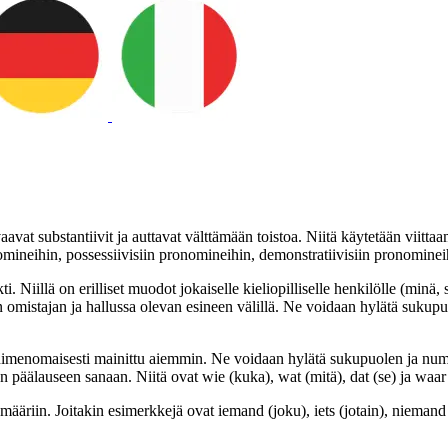
vat substantiivit ja auttavat välttämään toistoa. Niitä käytetään viittaama
omineihin, possessiivisiin pronomineihin, demonstratiivisiin pronominei
 Niillä on erilliset muodot jokaiselle kieliopilliselle henkilölle (minä
en omistajan ja hallussa olevan esineen välillä. Ne voidaan hylätä sukup
n nimenomaisesti mainittu aiemmin. Ne voidaan hylätä sukupuolen ja numero
 päälauseen sanaan. Niitä ovat wie (kuka), wat (mitä), dat (se) ja waar
 määriin. Joitakin esimerkkejä ovat iemand (joku), iets (jotain), niemand