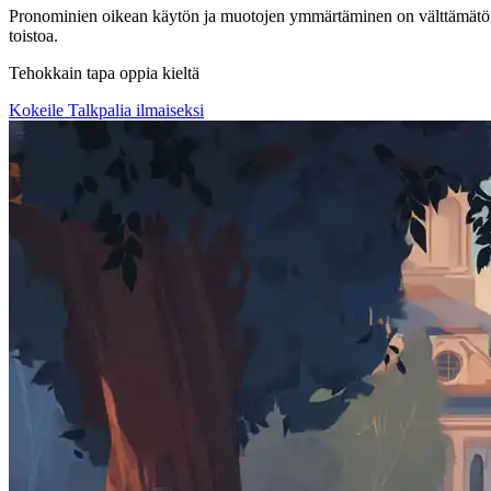
Pronominien oikean käytön ja muotojen ymmärtäminen on välttämätöntä h
toistoa.
Tehokkain tapa oppia kieltä
Kokeile Talkpalia ilmaiseksi