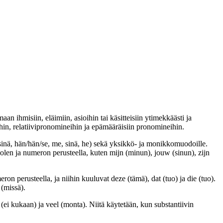
an ihmisiin, eläimiin, asioihin tai käsitteisiin ytimekkäästi ja
hin, relatiivipronomineihin ja epämääräisiin pronomineihin.
, sinä, hän/hän/se, me, sinä, he) sekä yksikkö- ja monikkomuodoille.
uolen ja numeron perusteella, kuten mijn (minun), jouw (sinun), zijn
n perusteella, ja niihin kuuluvat deze (tämä), dat (tuo) ja die (tuo).
 (missä).
 (ei kukaan) ja veel (monta). Niitä käytetään, kun substantiivin