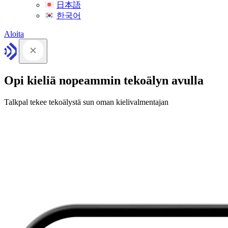
日本語
한국어
Aloita
Opi kieliä nopeammin tekoälyn avulla
Talkpal tekee tekoälystä sun oman kielivalmentajan