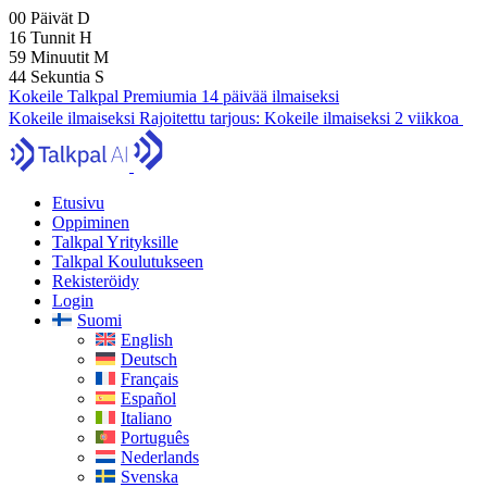
00
Päivät
D
16
Tunnit
H
59
Minuutit
M
43
Sekuntia
S
Kokeile Talkpal Premiumia 14 päivää ilmaiseksi
Kokeile ilmaiseksi
Rajoitettu tarjous:
Kokeile ilmaiseksi 2 viikkoa
Etusivu
Oppiminen
Talkpal Yrityksille
Talkpal Koulutukseen
Rekisteröidy
Login
Suomi
English
Deutsch
Français
Español
Italiano
Português
Nederlands
Svenska