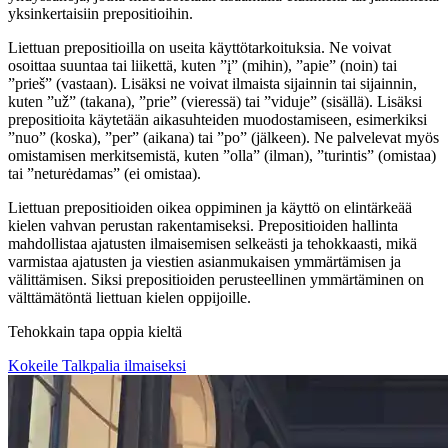
yksinkertaisiin prepositioihin.
Liettuan prepositioilla on useita käyttötarkoituksia. Ne voivat
osoittaa suuntaa tai liikettä, kuten ”į” (mihin), ”apie” (noin) tai
”prieš” (vastaan). Lisäksi ne voivat ilmaista sijainnin tai sijainnin,
kuten ”už” (takana), ”prie” (vieressä) tai ”viduje” (sisällä). Lisäksi
prepositioita käytetään aikasuhteiden muodostamiseen, esimerkiksi
”nuo” (koska), ”per” (aikana) tai ”po” (jälkeen). Ne palvelevat myös
omistamisen merkitsemistä, kuten ”olla” (ilman), ”turintis” (omistaa)
tai ”neturėdamas” (ei omistaa).
Liettuan prepositioiden oikea oppiminen ja käyttö on elintärkeää
kielen vahvan perustan rakentamiseksi. Prepositioiden hallinta
mahdollistaa ajatusten ilmaisemisen selkeästi ja tehokkaasti, mikä
varmistaa ajatusten ja viestien asianmukaisen ymmärtämisen ja
välittämisen. Siksi prepositioiden perusteellinen ymmärtäminen on
välttämätöntä liettuan kielen oppijoille.
Tehokkain tapa oppia kieltä
Kokeile Talkpalia ilmaiseksi