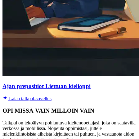
Ajan prepositiot Liettuan kielioppi
Lataa talkpal-sovellus
OPI MISSÄ VAIN MILLOIN VAIN
Talkpal on tekoälyyn pohjautuva kieltenopettajasi, joka on saatavilla
verkossa ja mobiilissa. Nopeuta oppimistasi, juttele
mielenkiintoisista aiheista kirjoittaen tai puhuen, ja vastaanota aidon