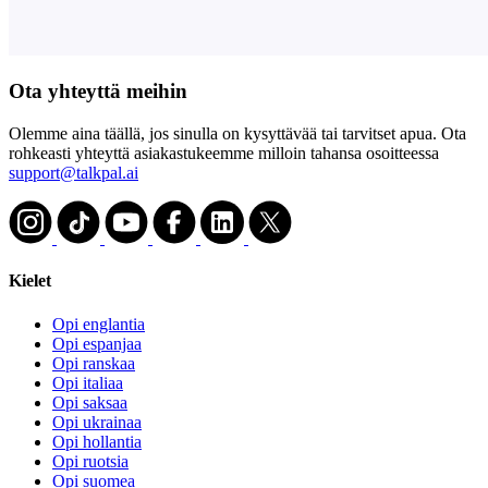
Ota yhteyttä meihin
Olemme aina täällä, jos sinulla on kysyttävää tai tarvitset apua. Ota
rohkeasti yhteyttä asiakastukeemme milloin tahansa osoitteessa
support@talkpal.ai
Kielet
Opi englantia
Opi espanjaa
Opi ranskaa
Opi italiaa
Opi saksaa
Opi ukrainaa
Opi hollantia
Opi ruotsia
Opi suomea