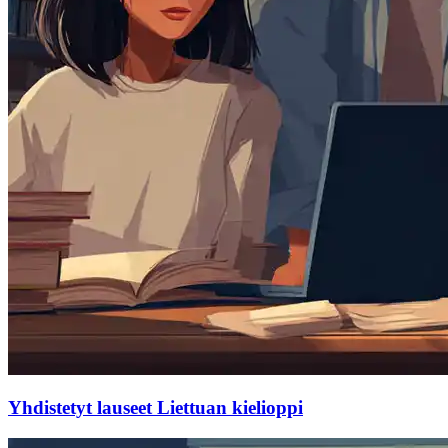
Yhdistetyt lauseet Liettuan kielioppi