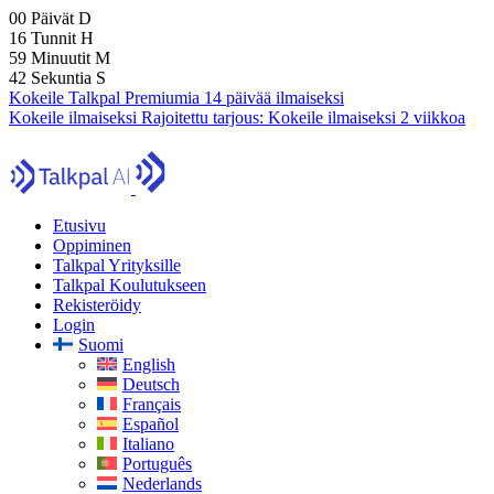
00
Päivät
D
16
Tunnit
H
59
Minuutit
M
40
Sekuntia
S
Kokeile Talkpal Premiumia 14 päivää ilmaiseksi
Kokeile ilmaiseksi
Rajoitettu tarjous:
Kokeile ilmaiseksi 2 viikkoa
Etusivu
Oppiminen
Talkpal Yrityksille
Talkpal Koulutukseen
Rekisteröidy
Login
Suomi
English
Deutsch
Français
Español
Italiano
Português
Nederlands