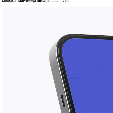
kuuloisia ääniviestejä missä ja milloin vain.