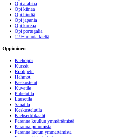
Opi arabiaa
Opi kiinaa
Opi hindiä
Opi japania
Opi koreaa
Opi portugalia
119+ muuta kieltä
Oppiminen
Kielioppi
Kurssit
Roolipelit
Hahmot
Keskustelut
Kuvatila
Puhelutila
Lausetila
Sanatila
Keskustelutila
Kielisertifikaatit
Paranna kuullun ymmärtämistä
Paranna puhumista
Paranna luetun ymmärtämistä