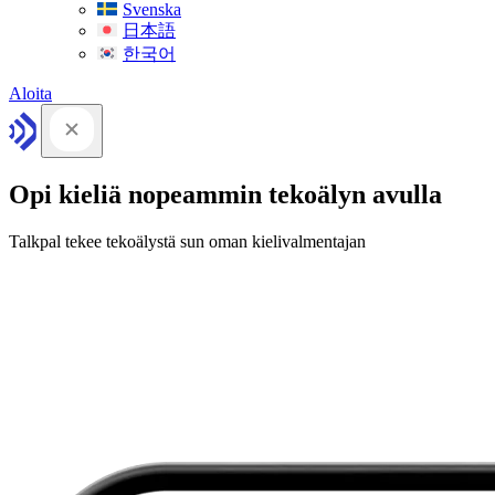
Svenska
日本語
한국어
Aloita
Opi kieliä nopeammin tekoälyn avulla
Talkpal tekee tekoälystä sun oman kielivalmentajan