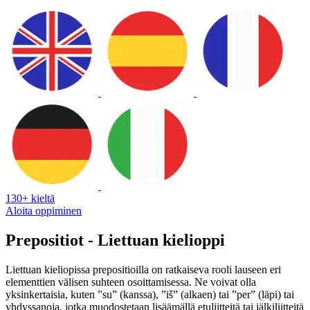
130+ kieltä
Aloita oppiminen
Prepositiot - Liettuan kielioppi
Liettuan kieliopissa prepositioilla on ratkaiseva rooli lauseen eri
elementtien välisen suhteen osoittamisessa. Ne voivat olla
yksinkertaisia, kuten ”su” (kanssa), ”iš” (alkaen) tai ”per” (läpi) tai
yhdyssanoja, jotka muodostetaan lisäämällä etuliitteitä tai jälkiliitteitä