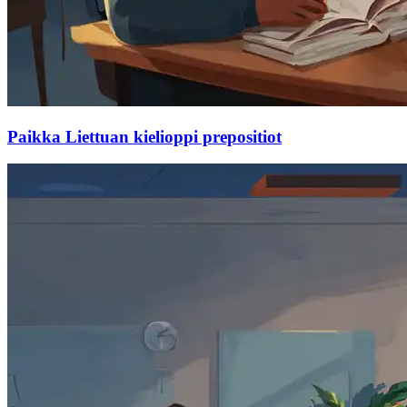
Paikka Liettuan kielioppi prepositiot