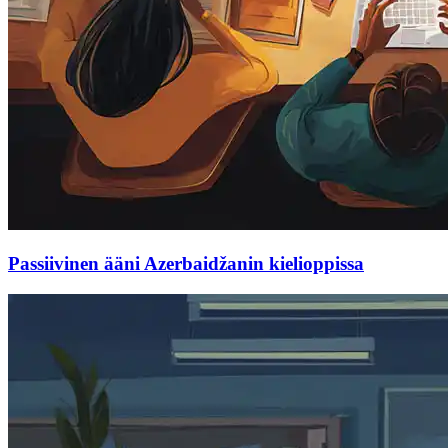
Passiivinen ääni Azerbaidžanin kielioppissa