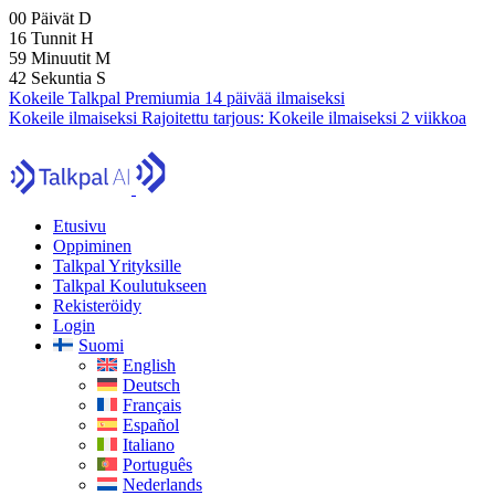
00
Päivät
D
16
Tunnit
H
59
Minuutit
M
40
Sekuntia
S
Kokeile Talkpal Premiumia 14 päivää ilmaiseksi
Kokeile ilmaiseksi
Rajoitettu tarjous:
Kokeile ilmaiseksi 2 viikkoa
Etusivu
Oppiminen
Talkpal Yrityksille
Talkpal Koulutukseen
Rekisteröidy
Login
Suomi
English
Deutsch
Français
Español
Italiano
Português
Nederlands