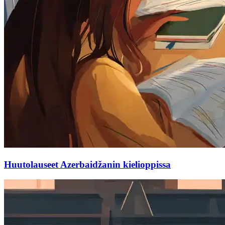
Huutolauseet Azerbaidžanin kielioppissa