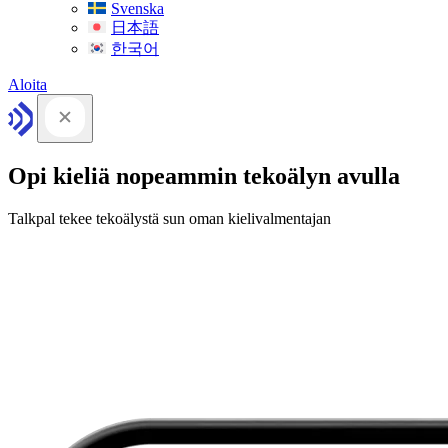
Svenska
日本語
한국어
Aloita
Opi kieliä nopeammin tekoälyn avulla
Talkpal tekee tekoälystä sun oman kielivalmentajan