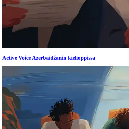
Active Voice Azerbaidžanin kielioppissa