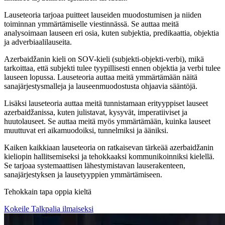
Lauseteoria tarjoaa puitteet lauseiden muodostumisen ja niiden
toiminnan ymmärtämiselle viestinnässä. Se auttaa meitä
analysoimaan lauseen eri osia, kuten subjektia, predikaattia, objektia
ja adverbiaalilauseita.
Azerbaidžanin kieli on SOV-kieli (subjekti-objekti-verbi), mikä
tarkoittaa, että subjekti tulee tyypillisesti ennen objektia ja verbi tulee
lauseen lopussa. Lauseteoria auttaa meitä ymmärtämään näitä
sanajärjestysmalleja ja lauseenmuodostusta ohjaavia sääntöjä.
Lisäksi lauseteoria auttaa meitä tunnistamaan erityyppiset lauseet
azerbaidžanissa, kuten julistavat, kysyvät, imperatiiviset ja
huutolauseet. Se auttaa meitä myös ymmärtämään, kuinka lauseet
muuttuvat eri aikamuodoiksi, tunnelmiksi ja ääniksi.
Kaiken kaikkiaan lauseteoria on ratkaisevan tärkeää azerbaidžanin
kieliopin hallitsemiseksi ja tehokkaaksi kommunikoinniksi kielellä.
Se tarjoaa systemaattisen lähestymistavan lauserakenteen,
sanajärjestyksen ja lausetyyppien ymmärtämiseen.
Tehokkain tapa oppia kieltä
Kokeile Talkpalia ilmaiseksi