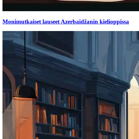
Monimutkaiset lauseet Azerbaidžanin kielioppissa