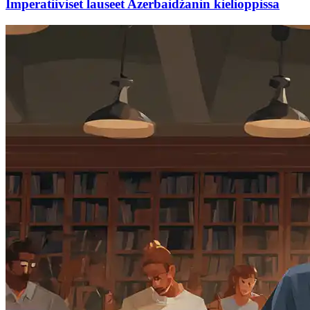
Imperatiiviset lauseet Azerbaidžanin kielioppissa