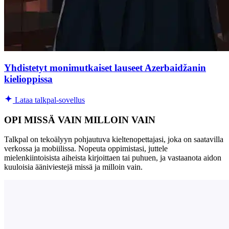
Yhdistetyt monimutkaiset lauseet Azerbaidžanin
kielioppissa
Lataa talkpal-sovellus
OPI MISSÄ VAIN MILLOIN VAIN
Talkpal on tekoälyyn pohjautuva kieltenopettajasi, joka on saatavilla
verkossa ja mobiilissa. Nopeuta oppimistasi, juttele
mielenkiintoisista aiheista kirjoittaen tai puhuen, ja vastaanota aidon
kuuloisia ääniviestejä missä ja milloin vain.