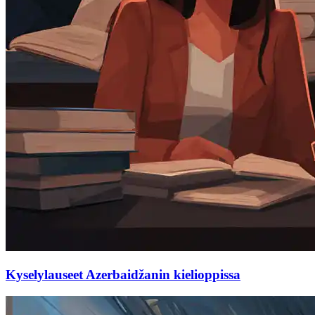
Kyselylauseet Azerbaidžanin kielioppissa