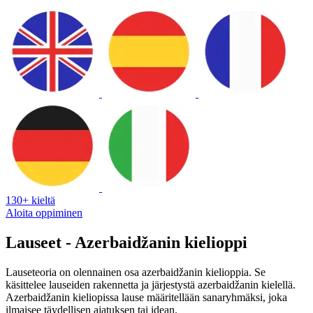
130+ kieltä
Aloita oppiminen
Lauseet - Azerbaidžanin kielioppi
Lauseteoria on olennainen osa azerbaidžanin kielioppia. Se
käsittelee lauseiden rakennetta ja järjestystä azerbaidžanin kielellä.
Azerbaidžanin kieliopissa lause määritellään sanaryhmäksi, joka
ilmaisee täydellisen ajatuksen tai idean.