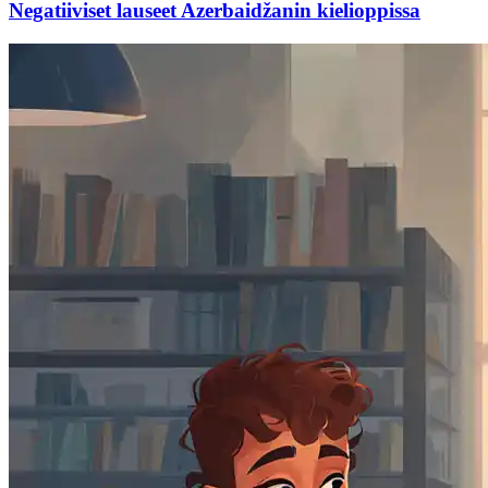
Negatiiviset lauseet Azerbaidžanin kielioppissa