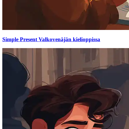
Simple Present Valkovenäjän kielioppissa