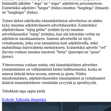
lisäämällä jälkiliite ”-lega” tai ”-legur” adjektiivin perusmuotoon.
Esimerkiksi adjektiivi ”hægur” (hidas) muuttuu ”hægtlega” (hitaasti)
tai ”hægtlegur” (hidas).
Toinen tärkeä näkökohta islanninkielisissä adverbeissa on niiden
kyky muuntaa adjektiivilauseet adverbilauseiksi. Esimerkiksi
adjektiivilause ”mjög góður” (erittäin hyvä) muuttuu
adverbilauseeksi ”mjög” (erittäin), kun sitä käytetään verbin tai
adjektiivin muokkaamiseen. Islannin adverbeillä on myös
vertailuasteita, jotka ovat samanlaisia kuin adjektiiveilla, mikä
mahdollistaa lisävivahteita merkitykseen. Esimerkiksi adverbi ”vel”
(hyvin) voidaan muuttaa muotoon ”betur” (parempi) tai ”paras”
(paras).
Yhteenvetona voidaan todeta, että islanninkielisten adverbien
ymmärtäminen on välttämätöntä kielen hallitsemiseksi, koska ne
antavat tärkeää tietoa tavasta, asteesta ja ajasta. Niiden
muodostuminen, adjektiivilauseiden muuntaminen ja vertailuasteet
lisäävät islanninkieliseen viestintään syvyyttä ja spesifisyyttä.
Tehokkain tapa oppia kieltä
Kokeile Talkpalia ilmaiseksi