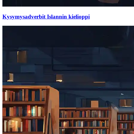
Kysymysadverbit Islannin kielioppi