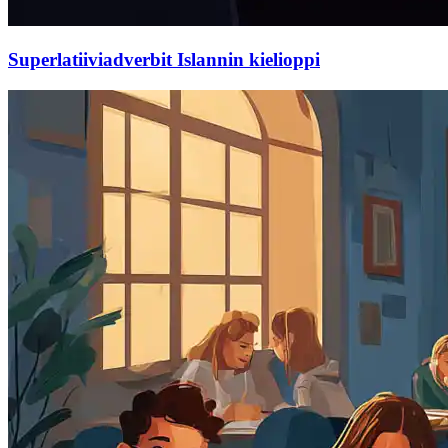
Superlatiiviadverbit Islannin kielioppi