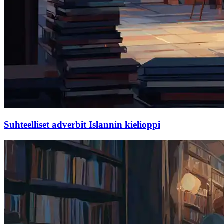
Suhteelliset adverbit Islannin kielioppi