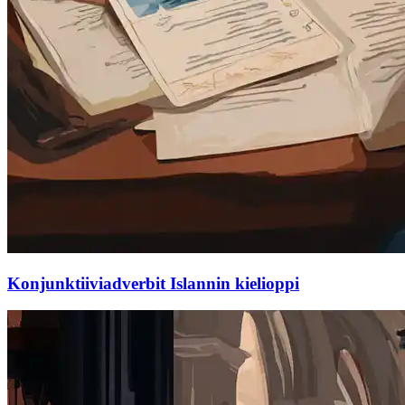
Konjunktiiviadverbit Islannin kielioppi