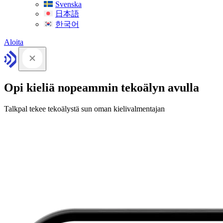
Svenska
日本語
한국어
Aloita
Opi kieliä nopeammin tekoälyn avulla
Talkpal tekee tekoälystä sun oman kielivalmentajan