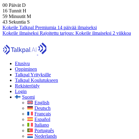
00
Päivät
D
16
Tunnit
H
59
Minuutit
M
40
Sekuntia
S
Kokeile Talkpal Premiumia 14 päivää ilmaiseksi
Kokeile ilmaiseksi
Rajoitettu tarjous:
Kokeile ilmaiseksi 2 viikkoa
Etusivu
Oppiminen
Talkpal Yrityksille
Talkpal Koulutukseen
Rekisteröidy
Login
Suomi
English
Deutsch
Français
Español
Italiano
Português
Nederlands