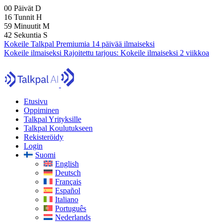
00
Päivät
D
16
Tunnit
H
59
Minuutit
M
40
Sekuntia
S
Kokeile Talkpal Premiumia 14 päivää ilmaiseksi
Kokeile ilmaiseksi
Rajoitettu tarjous:
Kokeile ilmaiseksi 2 viikkoa
Etusivu
Oppiminen
Talkpal Yrityksille
Talkpal Koulutukseen
Rekisteröidy
Login
Suomi
English
Deutsch
Français
Español
Italiano
Português
Nederlands