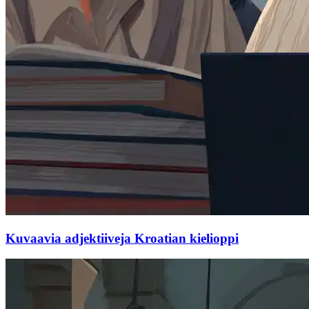
Kuvaavia adjektiiveja Kroatian kielioppi