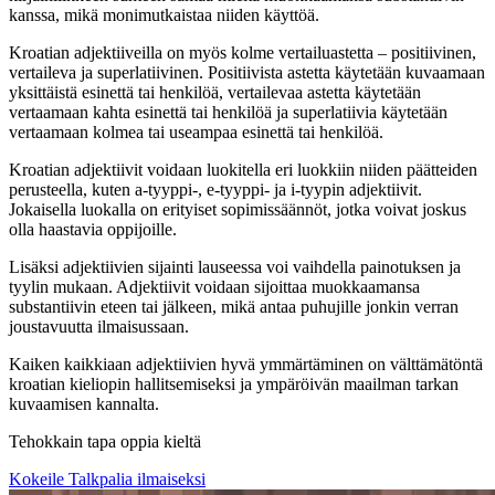
kanssa, mikä monimutkaistaa niiden käyttöä.
Kroatian adjektiiveilla on myös kolme vertailuastetta – positiivinen,
vertaileva ja superlatiivinen. Positiivista astetta käytetään kuvaamaan
yksittäistä esinettä tai henkilöä, vertailevaa astetta käytetään
vertaamaan kahta esinettä tai henkilöä ja superlatiivia käytetään
vertaamaan kolmea tai useampaa esinettä tai henkilöä.
Kroatian adjektiivit voidaan luokitella eri luokkiin niiden päätteiden
perusteella, kuten a-tyyppi-, e-tyyppi- ja i-tyypin adjektiivit.
Jokaisella luokalla on erityiset sopimissäännöt, jotka voivat joskus
olla haastavia oppijoille.
Lisäksi adjektiivien sijainti lauseessa voi vaihdella painotuksen ja
tyylin mukaan. Adjektiivit voidaan sijoittaa muokkaamansa
substantiivin eteen tai jälkeen, mikä antaa puhujille jonkin verran
joustavuutta ilmaisussaan.
Kaiken kaikkiaan adjektiivien hyvä ymmärtäminen on välttämätöntä
kroatian kieliopin hallitsemiseksi ja ympäröivän maailman tarkan
kuvaamisen kannalta.
Tehokkain tapa oppia kieltä
Kokeile Talkpalia ilmaiseksi