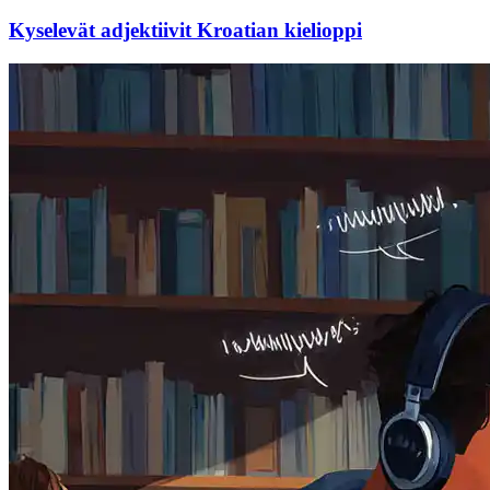
Kyselevät adjektiivit Kroatian kielioppi