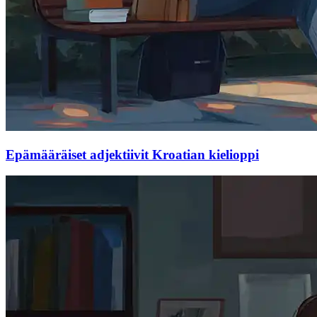
Epämääräiset adjektiivit Kroatian kielioppi