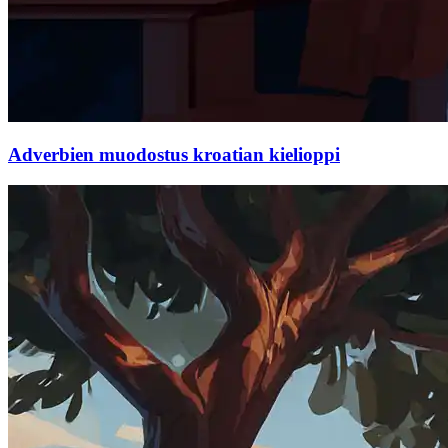
Adverbien muodostus kroatian kielioppi