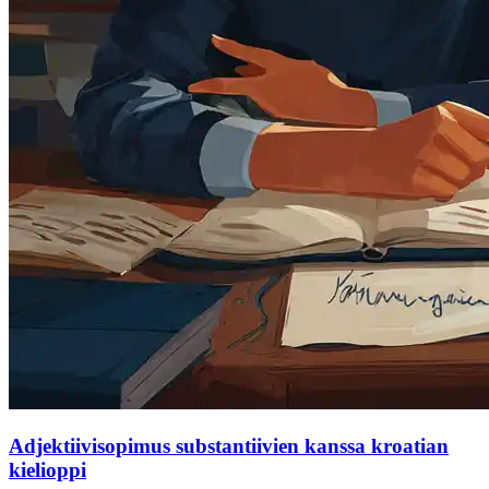
Adjektiivisopimus substantiivien kanssa kroatian
kielioppi