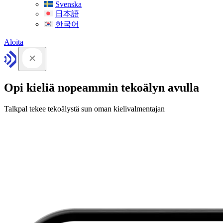
Svenska
日本語
한국어
Aloita
Opi kieliä nopeammin tekoälyn avulla
Talkpal tekee tekoälystä sun oman kielivalmentajan