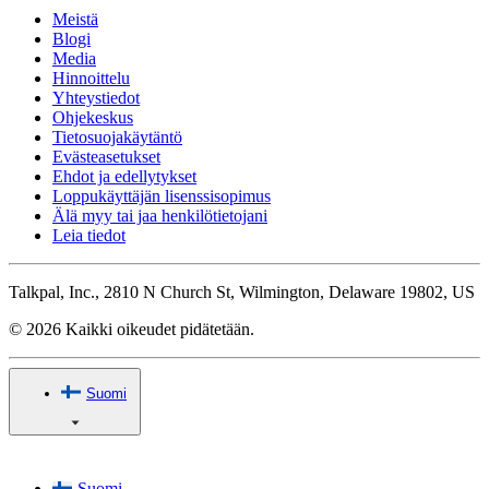
Meistä
Blogi
Media
Hinnoittelu
Yhteystiedot
Ohjekeskus
Tietosuojakäytäntö
Evästeasetukset
Ehdot ja edellytykset
Loppukäyttäjän lisenssisopimus
Älä myy tai jaa henkilötietojani
Leia tiedot
Talkpal, Inc., 2810 N Church St, Wilmington, Delaware 19802, US
© 2026 Kaikki oikeudet pidätetään.
Suomi
Suomi