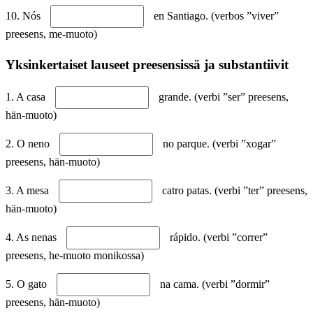
10. Nós
en Santiago. (verbos ”viver”
preesens, me-muoto)
Yksinkertaiset lauseet preesensissä ja substantiivit
1. A casa
grande. (verbi ”ser” preesens,
hän-muoto)
2. O neno
no parque. (verbi ”xogar”
preesens, hän-muoto)
3. A mesa
catro patas. (verbi ”ter” preesens,
hän-muoto)
4. As nenas
rápido. (verbi ”correr”
preesens, he-muoto monikossa)
5. O gato
na cama. (verbi ”dormir”
preesens, hän-muoto)