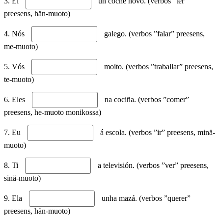
3. El
un coche novo. (verbos ”ter”
preesens, hän-muoto)
4. Nós
galego. (verbos ”falar” preesens,
me-muoto)
5. Vós
moito. (verbos ”traballar” preesens,
te-muoto)
6. Eles
na cociña. (verbos ”comer”
preesens, he-muoto monikossa)
7. Eu
á escola. (verbos ”ir” preesens, minä-
muoto)
8. Ti
a televisión. (verbos ”ver” preesens,
sinä-muoto)
9. Ela
unha mazá. (verbos ”querer”
preesens, hän-muoto)