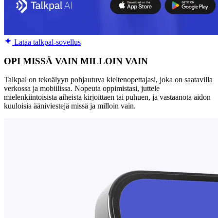
Lataa talkpal-sovellus
OPI MISSÄ VAIN MILLOIN VAIN
Talkpal on tekoälyyn pohjautuva kieltenopettajasi, joka on saatavilla
verkossa ja mobiilissa. Nopeuta oppimistasi, juttele
mielenkiintoisista aiheista kirjoittaen tai puhuen, ja vastaanota aidon
kuuloisia ääniviestejä missä ja milloin vain.