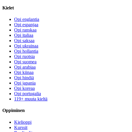
Kielet
Opi englantia
Opi espanjaa
Opi ranskaa
Opi italiaa
Opi saksaa
Opi ukrainaa
Opi hollantia
Opi ruotsia
Opi suomea
Opi arabiaa
Opi kiinaa
Opi hindiä
Opi japania
Opi koreaa
Opi portugalia
119+ muuta kieltä
Oppiminen
Kielioppi
Kurssit