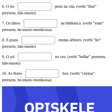
6. O río
preto da vila. (verbi ”fluir”
preesens, hän-muoto)
7. Os libros
na biblioteca. (verbi ”estar”
preesens, he-muoto monikossa)
8. A praza
moitas árbores. (verbi ”ter”
preesens, hän-muoto)
9. O sol
no ceo. (verbi ”brillar” preesens,
hän-muoto)
10. As flores
ben. (verbi ”cheirar”
preesens, he-muoto monikossa)