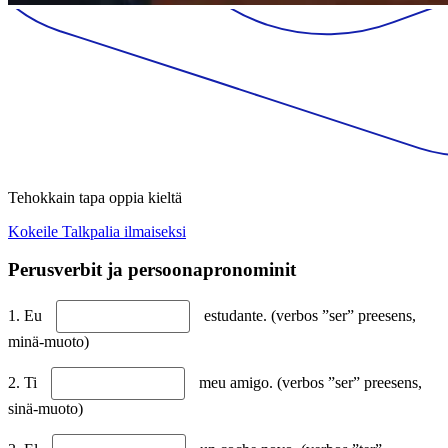
Tehokkain tapa oppia kieltä
Kokeile Talkpalia ilmaiseksi
Perusverbit ja persoonapronominit
1. Eu
estudante. (verbos ”ser” preesens,
minä-muoto)
2. Ti
meu amigo. (verbos ”ser” preesens,
sinä-muoto)