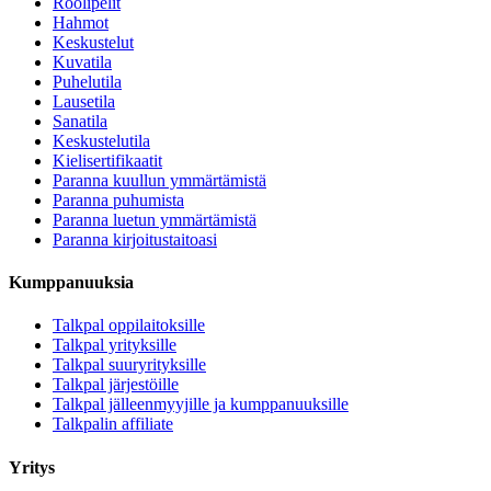
Roolipelit
Hahmot
Keskustelut
Kuvatila
Puhelutila
Lausetila
Sanatila
Keskustelutila
Kielisertifikaatit
Paranna kuullun ymmärtämistä
Paranna puhumista
Paranna luetun ymmärtämistä
Paranna kirjoitustaitoasi
Kumppanuuksia
Talkpal oppilaitoksille
Talkpal yrityksille
Talkpal suuryrityksille
Talkpal järjestöille
Talkpal jälleenmyyjille ja kumppanuuksille
Talkpalin affiliate
Yritys