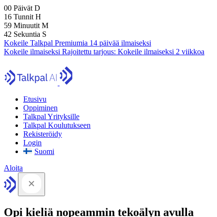
00
Päivät
D
16
Tunnit
H
59
Minuutit
M
41
Sekuntia
S
Kokeile Talkpal Premiumia 14 päivää ilmaiseksi
Kokeile ilmaiseksi
Rajoitettu tarjous:
Kokeile ilmaiseksi 2 viikkoa
Etusivu
Oppiminen
Talkpal Yrityksille
Talkpal Koulutukseen
Rekisteröidy
Login
Suomi
Aloita
Opi kieliä nopeammin tekoälyn avulla