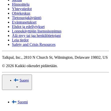
Hinnoittelu
Yhteystiedot
Ohjekeskus
Tietosuojakäytäntö
Evästeasetukset
Ehdot ja edellytykset
Loppukäyttäjän lisenssisopimus
Älä myy tai jaa henkilötietojani
Leia tiedot
Safety and Crisis Resources
Talkpal, Inc., 2810 N Church St, Wilmington, Delaware 19802, US
© 2026 Kaikki oikeudet pidätetään.
Suomi
Suomi