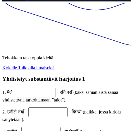
Tehokkain tapa oppia kieltä
Kokeile Talkpalia ilmaiseksi
Yhdistetyt substantiivit harjoitus 1
1. मैले
सँगै बसेँ (kaksi samanlaista sanaa
yhdistettynä tarkoittamaan ”talot”).
2. उनीले नयाँ
किन्यो (paikka, jossa kirjoja
säilytetään).