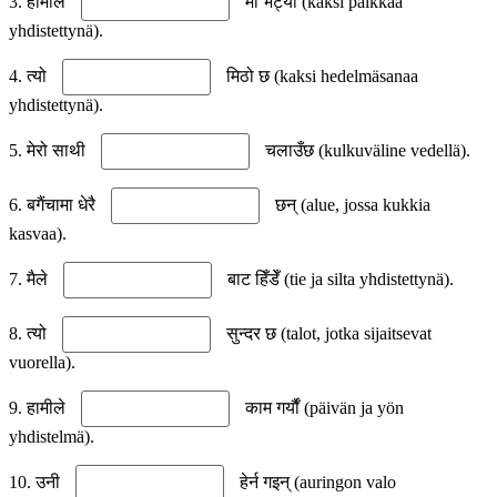
3. हामीले
मा भेट्यौं (kaksi paikkaa
yhdistettynä).
4. त्यो
मिठो छ (kaksi hedelmäsanaa
yhdistettynä).
5. मेरो साथी
चलाउँछ (kulkuväline vedellä).
6. बगैंचामा धेरै
छन् (alue, jossa kukkia
kasvaa).
7. मैले
बाट हिँडेँ (tie ja silta yhdistettynä).
8. त्यो
सुन्दर छ (talot, jotka sijaitsevat
vuorella).
9. हामीले
काम गर्यौं (päivän ja yön
yhdistelmä).
10. उनी
हेर्न गइन् (auringon valo