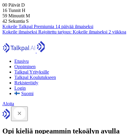
00
Päivät
D
16
Tunnit
H
59
Minuutit
M
42
Sekuntia
S
Kokeile Talkpal Premiumia 14 päivää ilmaiseksi
Kokeile ilmaiseksi
Rajoitettu tarjous:
Kokeile ilmaiseksi 2 viikkoa
Etusivu
Oppiminen
Talkpal Yrityksille
Talkpal Koulutukseen
Rekisteröidy
Login
Suomi
Aloita
Opi kieliä nopeammin tekoälyn avulla