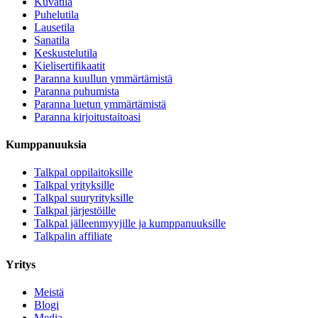
Kuvatila
Puhelutila
Lausetila
Sanatila
Keskustelutila
Kielisertifikaatit
Paranna kuullun ymmärtämistä
Paranna puhumista
Paranna luetun ymmärtämistä
Paranna kirjoitustaitoasi
Kumppanuuksia
Talkpal oppilaitoksille
Talkpal yrityksille
Talkpal suuryrityksille
Talkpal järjestöille
Talkpal jälleenmyyjille ja kumppanuuksille
Talkpalin affiliate
Yritys
Meistä
Blogi
Media