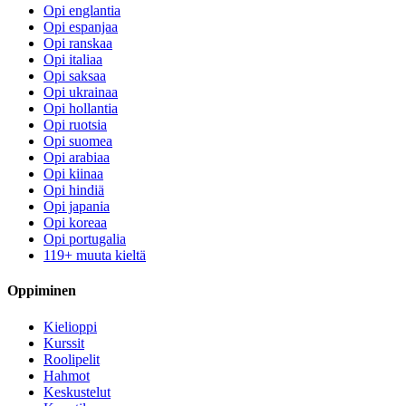
Opi englantia
Opi espanjaa
Opi ranskaa
Opi italiaa
Opi saksaa
Opi ukrainaa
Opi hollantia
Opi ruotsia
Opi suomea
Opi arabiaa
Opi kiinaa
Opi hindiä
Opi japania
Opi koreaa
Opi portugalia
119+ muuta kieltä
Oppiminen
Kielioppi
Kurssit
Roolipelit
Hahmot
Keskustelut