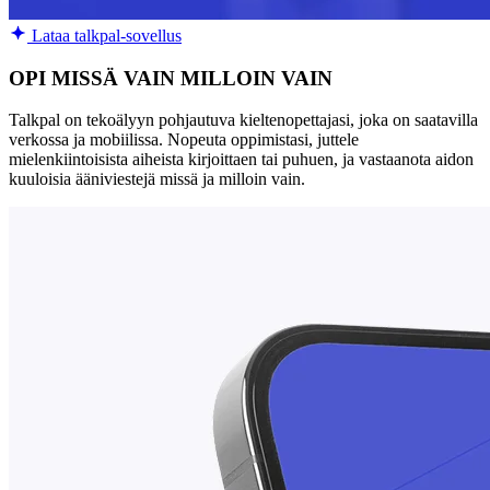
Lataa talkpal-sovellus
OPI MISSÄ VAIN MILLOIN VAIN
Talkpal on tekoälyyn pohjautuva kieltenopettajasi, joka on saatavilla
verkossa ja mobiilissa. Nopeuta oppimistasi, juttele
mielenkiintoisista aiheista kirjoittaen tai puhuen, ja vastaanota aidon
kuuloisia ääniviestejä missä ja milloin vain.