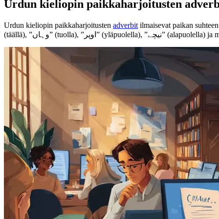
Urdun kieliopin paikkaharjoitusten adverb
Urdun kieliopin paikkaharjoitusten
adverbit
ilmaisevat paikan suhtee
(täällä), ”وہاں” (tuolla), ”اوپر” (yläpuolella), 