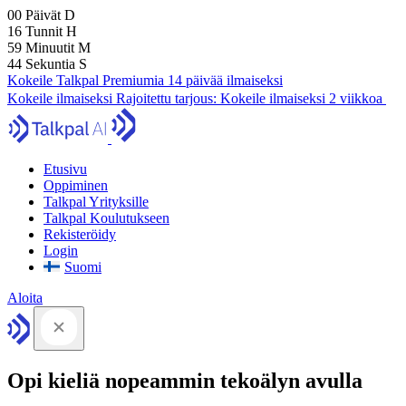
00
Päivät
D
16
Tunnit
H
59
Minuutit
M
43
Sekuntia
S
Kokeile Talkpal Premiumia 14 päivää ilmaiseksi
Kokeile ilmaiseksi
Rajoitettu tarjous:
Kokeile ilmaiseksi 2 viikkoa
Etusivu
Oppiminen
Talkpal Yrityksille
Talkpal Koulutukseen
Rekisteröidy
Login
Suomi
Aloita
Opi kieliä nopeammin tekoälyn avulla