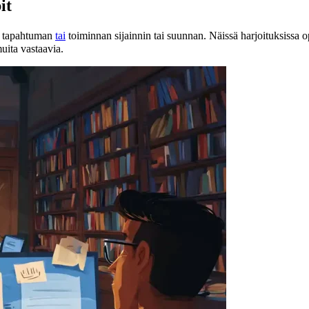
it
n tapahtuman
tai
toiminnan sijainnin tai suunnan. Näissä harjoituksissa opit
”نیچے” (alapuolella) ja muita vastaavia.