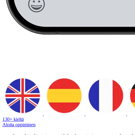
130+ kieltä
Aloita oppiminen