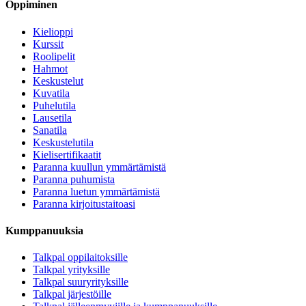
Oppiminen
Kielioppi
Kurssit
Roolipelit
Hahmot
Keskustelut
Kuvatila
Puhelutila
Lausetila
Sanatila
Keskustelutila
Kielisertifikaatit
Paranna kuullun ymmärtämistä
Paranna puhumista
Paranna luetun ymmärtämistä
Paranna kirjoitustaitoasi
Kumppanuuksia
Talkpal oppilaitoksille
Talkpal yrityksille
Talkpal suuryrityksille
Talkpal järjestöille