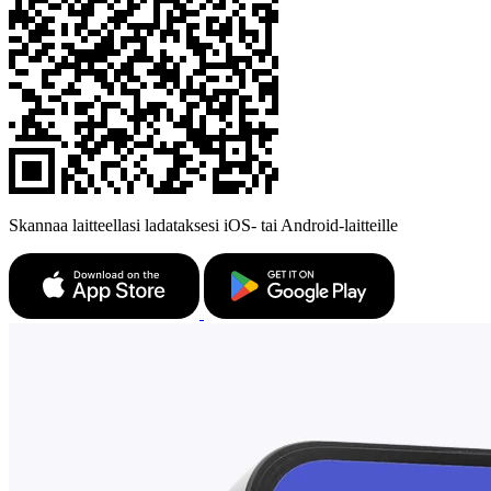
Skannaa laitteellasi ladataksesi iOS- tai Android-laitteille