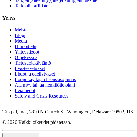
Talkpal jälleenmyyjille ja kumppanuuksille
Talkpalin affiliate
Yritys
Meistä
Blogi
Media
Hinnoittelu
Yhteystiedot
Ohjekeskus
Tietosuojakäytäntö
Evästeasetukset
Ehdot ja edellytykset
Loppukäyttäjän lisenssisopimus
Älä myy tai jaa henkilötietojani
Leia tiedot
Safety and Crisis Resources
Talkpal, Inc., 2810 N Church St, Wilmington, Delaware 19802, US
© 2026 Kaikki oikeudet pidätetään.