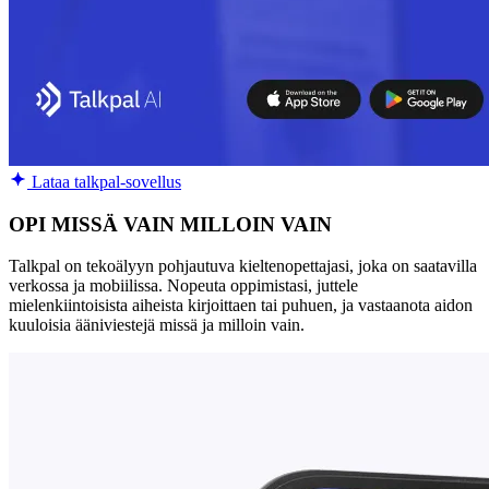
Lataa talkpal-sovellus
OPI MISSÄ VAIN MILLOIN VAIN
Talkpal on tekoälyyn pohjautuva kieltenopettajasi, joka on saatavilla
verkossa ja mobiilissa. Nopeuta oppimistasi, juttele
mielenkiintoisista aiheista kirjoittaen tai puhuen, ja vastaanota aidon
kuuloisia ääniviestejä missä ja milloin vain.