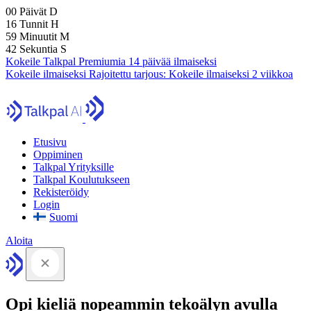
00
Päivät
D
16
Tunnit
H
59
Minuutit
M
41
Sekuntia
S
Kokeile Talkpal Premiumia 14 päivää ilmaiseksi
Kokeile ilmaiseksi
Rajoitettu tarjous:
Kokeile ilmaiseksi 2 viikkoa
Etusivu
Oppiminen
Talkpal Yrityksille
Talkpal Koulutukseen
Rekisteröidy
Login
Suomi
Aloita
Opi kieliä nopeammin tekoälyn avulla