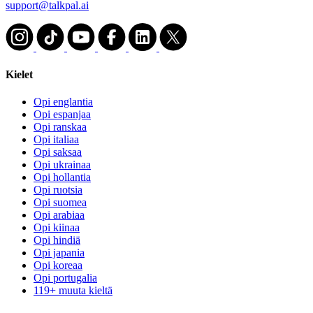
support@talkpal.ai
Kielet
Opi englantia
Opi espanjaa
Opi ranskaa
Opi italiaa
Opi saksaa
Opi ukrainaa
Opi hollantia
Opi ruotsia
Opi suomea
Opi arabiaa
Opi kiinaa
Opi hindiä
Opi japania
Opi koreaa
Opi portugalia
119+ muuta kieltä