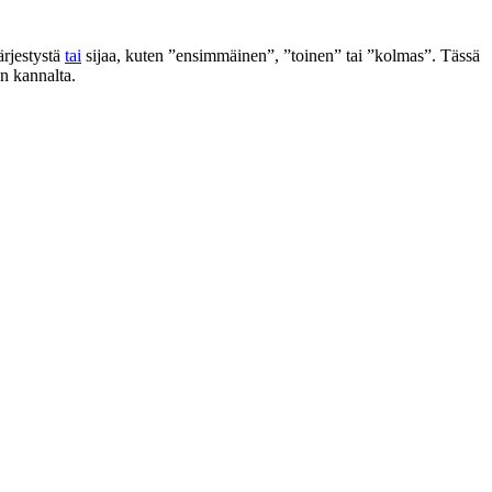
ärjestystä
tai
sijaa, kuten ”ensimmäinen”, ”toinen” tai ”kolmas”. Tässä
n kannalta.