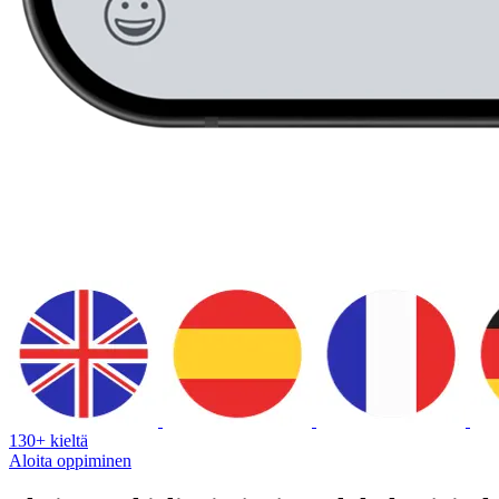
130+ kieltä
Aloita oppiminen