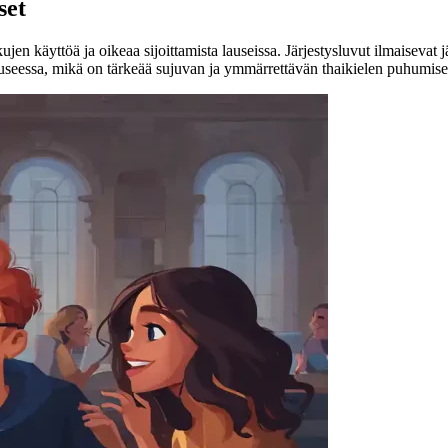
set
ujen käyttöä ja oikeaa sijoittamista lauseissa. Järjestysluvut ilmaisevat j
auseessa, mikä on tärkeää sujuvan ja ymmärrettävän thaikielen puhumise