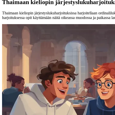
Thaimaan kieliopin järjestyslukuharjoituk
Thaimaan kieliopin järjestyslukuharjoituksissa harjoitellaan ordinaliluk
harjoituksessa opit käyttämään näitä oikeassa muodossa ja paikassa l