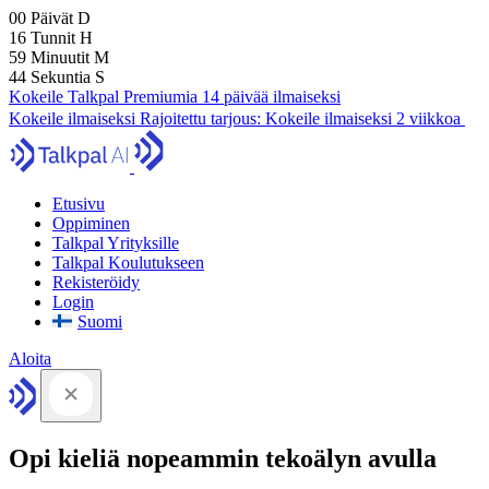
00
Päivät
D
16
Tunnit
H
59
Minuutit
M
43
Sekuntia
S
Kokeile Talkpal Premiumia 14 päivää ilmaiseksi
Kokeile ilmaiseksi
Rajoitettu tarjous:
Kokeile ilmaiseksi 2 viikkoa
Etusivu
Oppiminen
Talkpal Yrityksille
Talkpal Koulutukseen
Rekisteröidy
Login
Suomi
Aloita
Opi kieliä nopeammin tekoälyn avulla