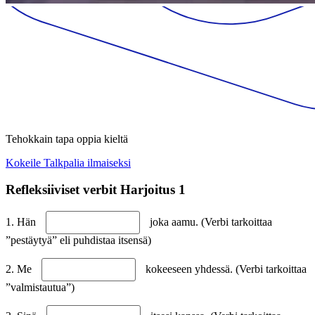
Tehokkain tapa oppia kieltä
Kokeile Talkpalia ilmaiseksi
Refleksiiviset verbit Harjoitus 1
1. Hän
joka aamu. (Verbi tarkoittaa
”pestäytyä” eli puhdistaa itsensä)
2. Me
kokeeseen yhdessä. (Verbi tarkoittaa
”valmistautua”)