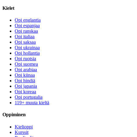
Kielet
Opi englantia
Opi espanjaa
Opi ranskaa
Opi italiaa
Opi saksaa
Opi ukrainaa
Opi hollantia
Opi ruotsia
Opi suomea
Opi arabiaa
Opi kiinaa
Opi hindiä
Opi japania
Opi koreaa
Opi portugalia
119+ muuta kieltä
Oppiminen
Kielioppi
Kurssit