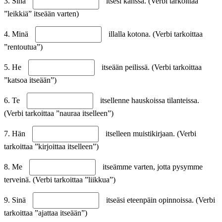
3. Sinä
itsesi kanssa. (Verbi tarkoittaa
”leikkiä” itseään varten)
4. Minä
illalla kotona. (Verbi tarkoittaa
”rentoutua”)
5. He
itseään peilissä. (Verbi tarkoittaa
”katsoa itseään”)
6. Te
itsellenne hauskoissa tilanteissa.
(Verbi tarkoittaa ”nauraa itselleen”)
7. Hän
itselleen muistikirjaan. (Verbi
tarkoittaa ”kirjoittaa itselleen”)
8. Me
itseämme varten, jotta pysymme
terveinä. (Verbi tarkoittaa ”liikkua”)
9. Sinä
itseäsi eteenpäin opinnoissa. (Verbi
tarkoittaa ”ajattaa itseään”)