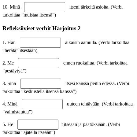
10. Minä
itseni tärkeitä asioita. (Verbi
tarkoittaa ”muistaa itsensä”)
Refleksiiviset verbit Harjoitus 2
1. Hän
aikaisin aamulla. (Verbi tarkoittaa
”herätä” itsestään)
2. Me
ennen ruokailua. (Verbi tarkoittaa
”pestäytyä”)
3. Sinä
itsesi kanssa peilin edessä. (Verbi
tarkoittaa ”keskustella itsensä kanssa”)
4. Minä
uuteen tehtävään. (Verbi tarkoittaa
”valmistautua”)
5. He
t itseään ja päätöksiään. (Verbi
tarkoittaa ”ajatella itseään”)