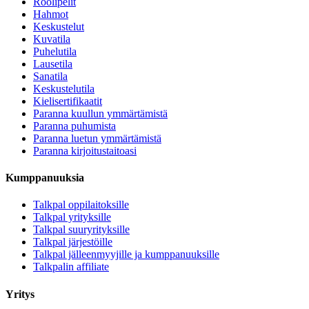
Roolipelit
Hahmot
Keskustelut
Kuvatila
Puhelutila
Lausetila
Sanatila
Keskustelutila
Kielisertifikaatit
Paranna kuullun ymmärtämistä
Paranna puhumista
Paranna luetun ymmärtämistä
Paranna kirjoitustaitoasi
Kumppanuuksia
Talkpal oppilaitoksille
Talkpal yrityksille
Talkpal suuryrityksille
Talkpal järjestöille
Talkpal jälleenmyyjille ja kumppanuuksille
Talkpalin affiliate
Yritys