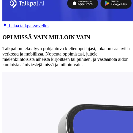
Lataa talkpal-sovellus
OPI MISSÄ VAIN MILLOIN VAIN
Talkpal on tekoälyyn pohjautuva kieltenopettajasi, joka on saatavilla
verkossa ja mobiilissa. Nopeuta oppimistasi, juttele
mielenkiintoisista aiheista kirjoittaen tai puhuen, ja vastaanota aidon
kuuloisia ääniviestejä missä ja milloin vain.