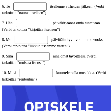
6. Te
itsellenne virheiden jälkeen. (Verbi
tarkoittaa ”nauraa itselleen”)
7. Hän
päiväkirjaansa omia tunteitaan.
(Verbi tarkoittaa ”kirjoittaa itselleen”)
8. Me
päivittäin hyvinvointimme vuoksi.
(Verbi tarkoittaa ”liikkua itseämme varten”)
9. Sinä
aina omat tavoitteesi. (Verbi
tarkoittaa ”muistaa itsensä”)
10. Minä
kuuntelemalla musiikkia. (Verbi
tarkoittaa ”rentoutua”)