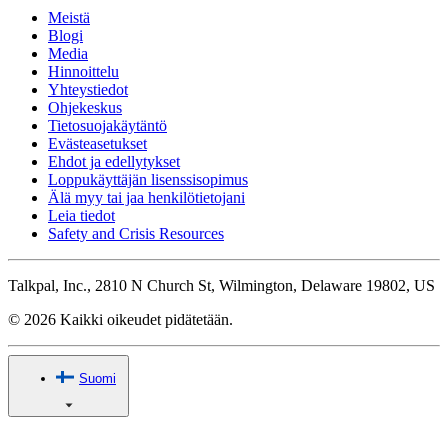
Meistä
Blogi
Media
Hinnoittelu
Yhteystiedot
Ohjekeskus
Tietosuojakäytäntö
Evästeasetukset
Ehdot ja edellytykset
Loppukäyttäjän lisenssisopimus
Älä myy tai jaa henkilötietojani
Leia tiedot
Safety and Crisis Resources
Talkpal, Inc., 2810 N Church St, Wilmington, Delaware 19802, US
© 2026 Kaikki oikeudet pidätetään.
Suomi