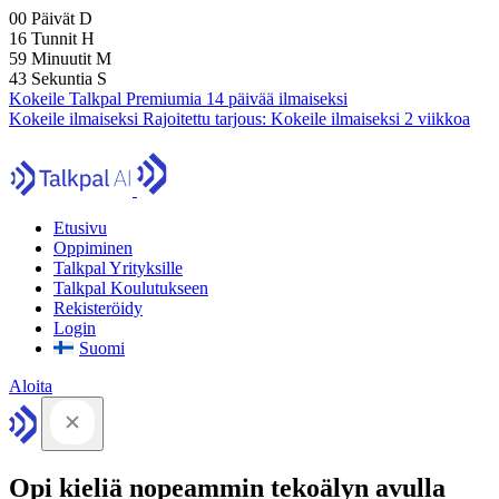
00
Päivät
D
16
Tunnit
H
59
Minuutit
M
41
Sekuntia
S
Kokeile Talkpal Premiumia 14 päivää ilmaiseksi
Kokeile ilmaiseksi
Rajoitettu tarjous:
Kokeile ilmaiseksi 2 viikkoa
Etusivu
Oppiminen
Talkpal Yrityksille
Talkpal Koulutukseen
Rekisteröidy
Login
Suomi
Aloita
Opi kieliä nopeammin tekoälyn avulla