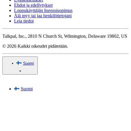
Ehdot ja edellytykset
Loppukäyttäjän lisenssisopimus
Älä myy tai jaa henkilötietojani
Leia tiedot
Talkpal, Inc., 2810 N Church St, Wilmington, Delaware 19802, US
© 2026 Kaikki oikeudet pidätetään.
Suomi
Suomi