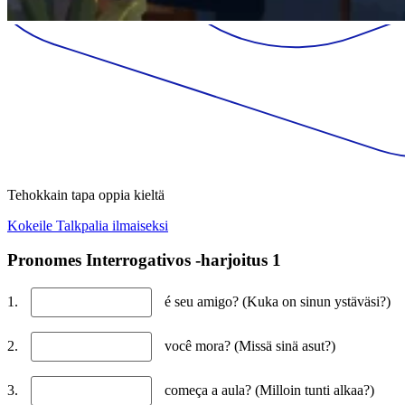
Tehokkain tapa oppia kieltä
Kokeile Talkpalia ilmaiseksi
Pronomes Interrogativos -harjoitus 1
1.
é seu amigo? (Kuka on sinun ystäväsi?)
2.
você mora? (Missä sinä asut?)
3.
começa a aula? (Milloin tunti alkaa?)