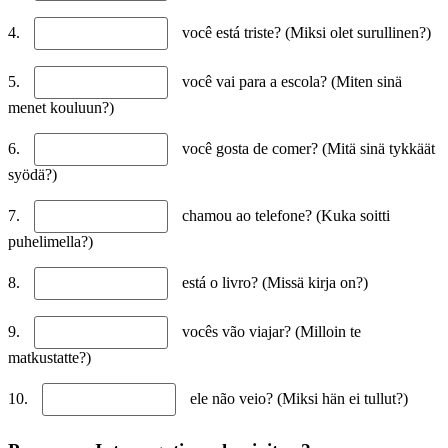
4.
você está triste? (Miksi olet surullinen?)
5.
você vai para a escola? (Miten sinä
menet kouluun?)
6.
você gosta de comer? (Mitä sinä tykkäät
syödä?)
7.
chamou ao telefone? (Kuka soitti
puhelimella?)
8.
está o livro? (Missä kirja on?)
9.
vocês vão viajar? (Milloin te
matkustatte?)
10.
ele não veio? (Miksi hän ei tullut?)