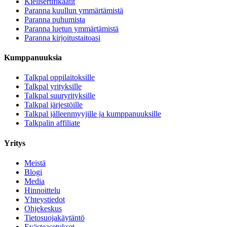
Kielisertifikaatit
Paranna kuullun ymmärtämistä
Paranna puhumista
Paranna luetun ymmärtämistä
Paranna kirjoitustaitoasi
Kumppanuuksia
Talkpal oppilaitoksille
Talkpal yrityksille
Talkpal suuryrityksille
Talkpal järjestöille
Talkpal jälleenmyyjille ja kumppanuuksille
Talkpalin affiliate
Yritys
Meistä
Blogi
Media
Hinnoittelu
Yhteystiedot
Ohjekeskus
Tietosuojakäytäntö
Evästeasetukset