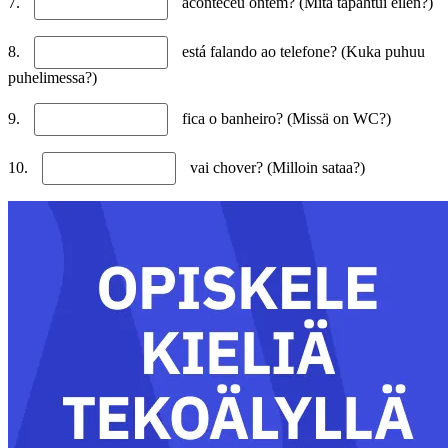
7.
aconteceu ontem? (Mitä tapahtui eilen?)
8.
está falando ao telefone? (Kuka puhuu
puhelimessa?)
9.
fica o banheiro? (Missä on WC?)
10.
vai chover? (Milloin sataa?)