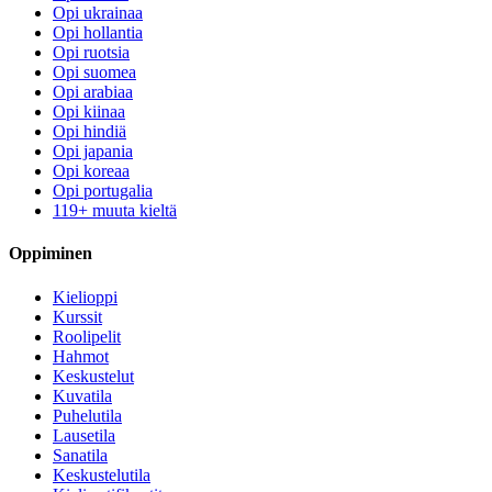
Opi ukrainaa
Opi hollantia
Opi ruotsia
Opi suomea
Opi arabiaa
Opi kiinaa
Opi hindiä
Opi japania
Opi koreaa
Opi portugalia
119+ muuta kieltä
Oppiminen
Kielioppi
Kurssit
Roolipelit
Hahmot
Keskustelut
Kuvatila
Puhelutila
Lausetila
Sanatila
Keskustelutila