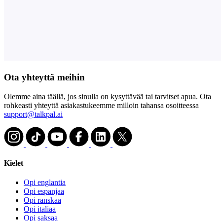
Ota yhteyttä meihin
Olemme aina täällä, jos sinulla on kysyttävää tai tarvitset apua. Ota
rohkeasti yhteyttä asiakastukeemme milloin tahansa osoitteessa
support@talkpal.ai
Kielet
Opi englantia
Opi espanjaa
Opi ranskaa
Opi italiaa
Opi saksaa