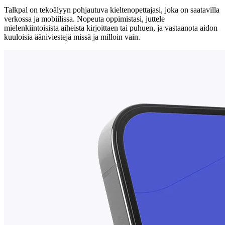
Talkpal on tekoälyyn pohjautuva kieltenopettajasi, joka on saatavilla
verkossa ja mobiilissa. Nopeuta oppimistasi, juttele
mielenkiintoisista aiheista kirjoittaen tai puhuen, ja vastaanota aidon
kuuloisia ääniviestejä missä ja milloin vain.