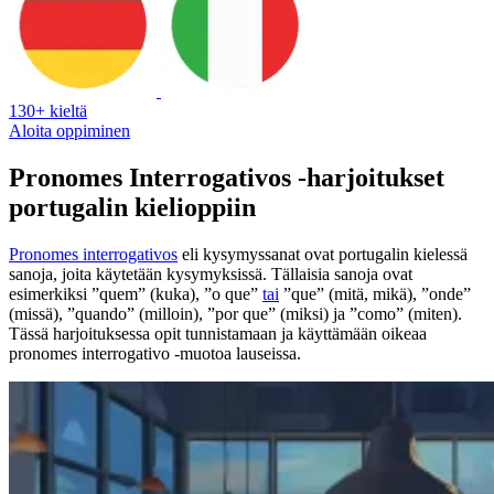
130+ kieltä
Aloita oppiminen
Pronomes Interrogativos -harjoitukset
portugalin kielioppiin
Pronomes interrogativos
eli kysymyssanat ovat portugalin kielessä
sanoja, joita käytetään kysymyksissä. Tällaisia sanoja ovat
esimerkiksi ”quem” (kuka), ”o que”
tai
”que” (mitä, mikä), ”onde”
(missä), ”quando” (milloin), ”por que” (miksi) ja ”como” (miten).
Tässä harjoituksessa opit tunnistamaan ja käyttämään oikeaa
pronomes interrogativo -muotoa lauseissa.