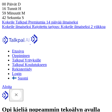
00
Päivät
D
16
Tunnit
H
59
Minuutit
M
42
Sekuntia
S
Kokeile Talkpal Premiumia 14 päivää ilmaiseksi
Kokeile ilmaiseksi
Rajoitettu tarjous:
Kokeile ilmaiseksi 2 viikkoa
Etusivu
Oppiminen
Talkpal Yrityksille
Talkpal Koulutukseen
Rekisteröidy
Login
Suomi
Aloita
Opi kieliä nopeammin tekoälyn avulla