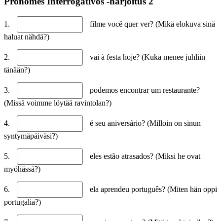
Pronomes Interrogativos -harjoitus 2
1.
filme você quer ver? (Mikä elokuva sinä
haluat nähdä?)
2.
vai à festa hoje? (Kuka menee juhliin
tänään?)
3.
podemos encontrar um restaurante?
(Missä voimme löytää ravintolan?)
4.
é seu aniversário? (Milloin on sinun
syntymäpäiväsi?)
5.
eles estão atrasados? (Miksi he ovat
myöhässä?)
6.
ela aprendeu português? (Miten hän oppi
portugalia?)