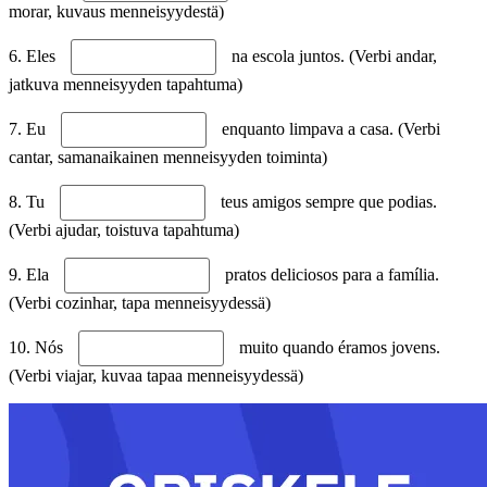
morar, kuvaus menneisyydestä)
6. Eles
na escola juntos. (Verbi andar,
jatkuva menneisyyden tapahtuma)
7. Eu
enquanto limpava a casa. (Verbi
cantar, samanaikainen menneisyyden toiminta)
8. Tu
teus amigos sempre que podias.
(Verbi ajudar, toistuva tapahtuma)
9. Ela
pratos deliciosos para a família.
(Verbi cozinhar, tapa menneisyydessä)
10. Nós
muito quando éramos jovens.
(Verbi viajar, kuvaa tapaa menneisyydessä)