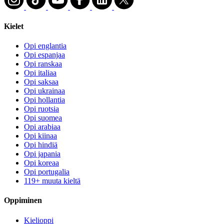
Kielet
Opi englantia
Opi espanjaa
Opi ranskaa
Opi italiaa
Opi saksaa
Opi ukrainaa
Opi hollantia
Opi ruotsia
Opi suomea
Opi arabiaa
Opi kiinaa
Opi hindiä
Opi japania
Opi koreaa
Opi portugalia
119+ muuta kieltä
Oppiminen
Kielioppi