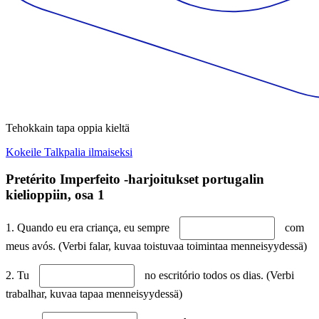
Tehokkain tapa oppia kieltä
Kokeile Talkpalia ilmaiseksi
Pretérito Imperfeito -harjoitukset portugalin
kielioppiin, osa 1
1. Quando eu era criança, eu sempre
com
meus avós. (Verbi falar, kuvaa toistuvaa toimintaa menneisyydessä)
2. Tu
no escritório todos os dias. (Verbi
trabalhar, kuvaa tapaa menneisyydessä)