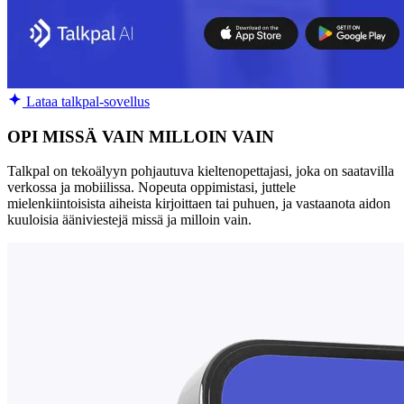
Lataa talkpal-sovellus
OPI MISSÄ VAIN MILLOIN VAIN
Talkpal on tekoälyyn pohjautuva kieltenopettajasi, joka on saatavilla
verkossa ja mobiilissa. Nopeuta oppimistasi, juttele
mielenkiintoisista aiheista kirjoittaen tai puhuen, ja vastaanota aidon
kuuloisia ääniviestejä missä ja milloin vain.