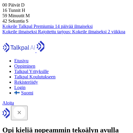
00
Päivät
D
16
Tunnit
H
59
Minuutit
M
41
Sekuntia
S
Kokeile Talkpal Premiumia 14 päivää ilmaiseksi
Kokeile ilmaiseksi
Rajoitettu tarjous:
Kokeile ilmaiseksi 2 viikkoa
Etusivu
Oppiminen
Talkpal Yrityksille
Talkpal Koulutukseen
Rekisteröidy
Login
Suomi
Aloita
Opi kieliä nopeammin tekoälyn avulla