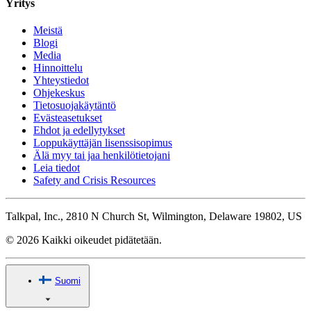
Yritys
Meistä
Blogi
Media
Hinnoittelu
Yhteystiedot
Ohjekeskus
Tietosuojakäytäntö
Evästeasetukset
Ehdot ja edellytykset
Loppukäyttäjän lisenssisopimus
Älä myy tai jaa henkilötietojani
Leia tiedot
Safety and Crisis Resources
Talkpal, Inc., 2810 N Church St, Wilmington, Delaware 19802, US
© 2026 Kaikki oikeudet pidätetään.
Suomi