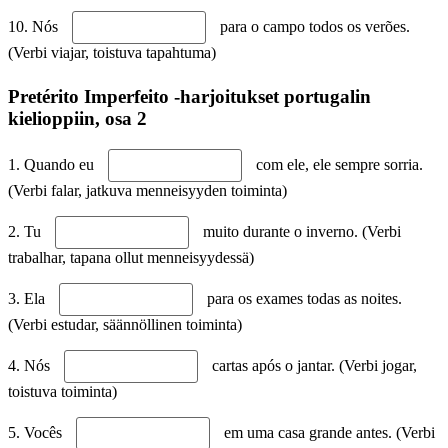
10. Nós
para o campo todos os verões.
(Verbi viajar, toistuva tapahtuma)
Pretérito Imperfeito -harjoitukset portugalin
kielioppiin, osa 2
1. Quando eu
com ele, ele sempre sorria.
(Verbi falar, jatkuva menneisyyden toiminta)
2. Tu
muito durante o inverno. (Verbi
trabalhar, tapana ollut menneisyydessä)
3. Ela
para os exames todas as noites.
(Verbi estudar, säännöllinen toiminta)
4. Nós
cartas após o jantar. (Verbi jogar,
toistuva toiminta)
5. Vocês
em uma casa grande antes. (Verbi