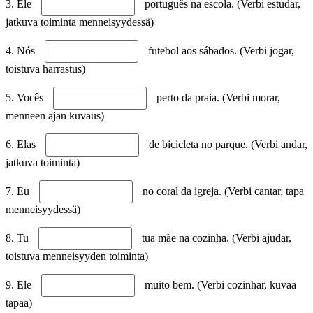
3. Ele
português na escola. (Verbi estudar,
jatkuva toiminta menneisyydessä)
4. Nós
futebol aos sábados. (Verbi jogar,
toistuva harrastus)
5. Vocês
perto da praia. (Verbi morar,
menneen ajan kuvaus)
6. Elas
de bicicleta no parque. (Verbi andar,
jatkuva toiminta)
7. Eu
no coral da igreja. (Verbi cantar, tapa
menneisyydessä)
8. Tu
tua mãe na cozinha. (Verbi ajudar,
toistuva menneisyyden toiminta)
9. Ele
muito bem. (Verbi cozinhar, kuvaa
tapaa)