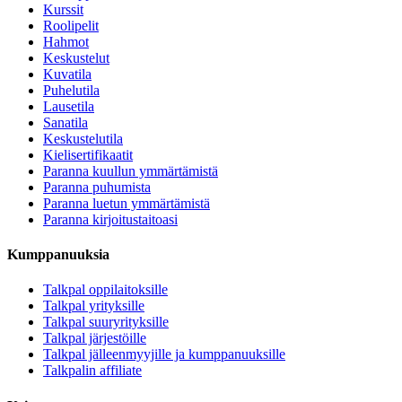
Kurssit
Roolipelit
Hahmot
Keskustelut
Kuvatila
Puhelutila
Lausetila
Sanatila
Keskustelutila
Kielisertifikaatit
Paranna kuullun ymmärtämistä
Paranna puhumista
Paranna luetun ymmärtämistä
Paranna kirjoitustaitoasi
Kumppanuuksia
Talkpal oppilaitoksille
Talkpal yrityksille
Talkpal suuryrityksille
Talkpal järjestöille
Talkpal jälleenmyyjille ja kumppanuuksille
Talkpalin affiliate