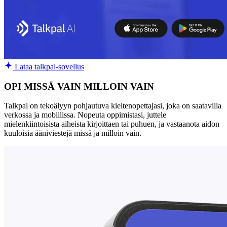
Lataa talkpal-sovellus
OPI MISSÄ VAIN MILLOIN VAIN
Talkpal on tekoälyyn pohjautuva kieltenopettajasi, joka on saatavilla
verkossa ja mobiilissa. Nopeuta oppimistasi, juttele
mielenkiintoisista aiheista kirjoittaen tai puhuen, ja vastaanota aidon
kuuloisia ääniviestejä missä ja milloin vain.