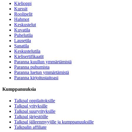
Kielioppi
Kurssit
Roolipelit
Hahmot
Keskustelut
Kuvatila
Puhelutila
Lausetila
Sanatila
Keskustelutila
Kielisertifikaatit
Paranna kuullun ymmärtämistä
Paranna puhumista
Paranna luetun ymmärtämistä
Paranna kirjoitustaitoasi
Kumppanuuksia
Talkpal oppilaitoksille
Talkpal yrityksille
Talkpal suuryrityksille
Talkpal järjestöille
Talkpal jälleenmyyjille ja kumppanuuksille
Talkpalin affiliate