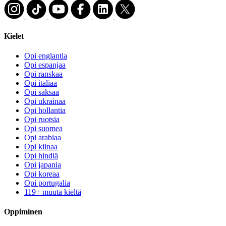
Kielet
Opi englantia
Opi espanjaa
Opi ranskaa
Opi italiaa
Opi saksaa
Opi ukrainaa
Opi hollantia
Opi ruotsia
Opi suomea
Opi arabiaa
Opi kiinaa
Opi hindiä
Opi japania
Opi koreaa
Opi portugalia
119+ muuta kieltä
Oppiminen