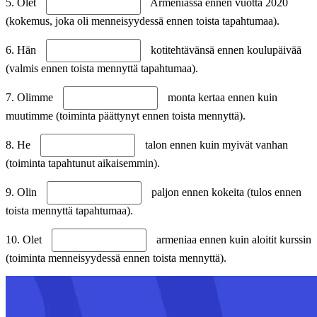
5. Olet
Armeniassa ennen vuotta 2020
(kokemus, joka oli menneisyydessä ennen toista tapahtumaa).
6. Hän
kotitehtävänsä ennen koulupäivää
(valmis ennen toista mennyttä tapahtumaa).
7. Olimme
monta kertaa ennen kuin
muutimme (toiminta päättynyt ennen toista mennyttä).
8. He
talon ennen kuin myivät vanhan
(toiminta tapahtunut aikaisemmin).
9. Olin
paljon ennen kokeita (tulos ennen
toista mennyttä tapahtumaa).
10. Olet
armeniaa ennen kuin aloitit kurssin
(toiminta menneisyydessä ennen toista mennyttä).