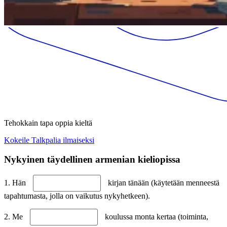
Tehokkain tapa oppia kieltä
Kokeile Talkpalia ilmaiseksi
Nykyinen täydellinen armenian kieliopissa
1. Hän
kirjan tänään (käytetään menneestä
tapahtumasta, jolla on vaikutus nykyhetkeen).
2. Me
koulussa monta kertaa (toiminta,