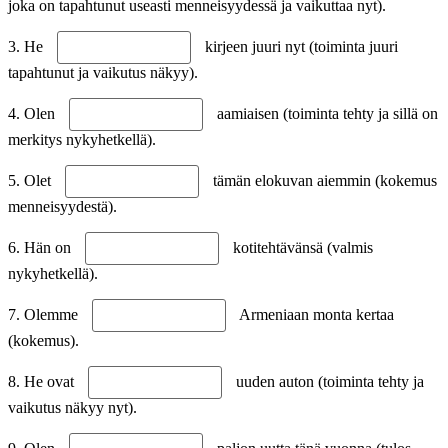
joka on tapahtunut useasti menneisyydessä ja vaikuttaa nyt).
3. He
kirjeen juuri nyt (toiminta juuri
tapahtunut ja vaikutus näkyy).
4. Olen
aamiaisen (toiminta tehty ja sillä on
merkitys nykyhetkellä).
5. Olet
tämän elokuvan aiemmin (kokemus
menneisyydestä).
6. Hän on
kotitehtävänsä (valmis
nykyhetkellä).
7. Olemme
Armeniaan monta kertaa
(kokemus).
8. He ovat
uuden auton (toiminta tehty ja
vaikutus näkyy nyt).