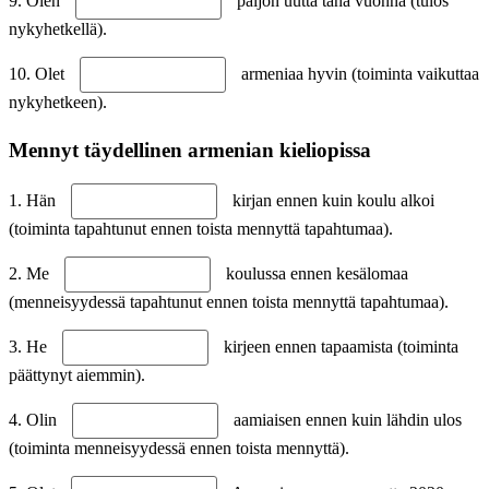
9. Olen
paljon uutta tänä vuonna (tulos
nykyhetkellä).
10. Olet
armeniaa hyvin (toiminta vaikuttaa
nykyhetkeen).
Mennyt täydellinen armenian kieliopissa
1. Hän
kirjan ennen kuin koulu alkoi
(toiminta tapahtunut ennen toista mennyttä tapahtumaa).
2. Me
koulussa ennen kesälomaa
(menneisyydessä tapahtunut ennen toista mennyttä tapahtumaa).
3. He
kirjeen ennen tapaamista (toiminta
päättynyt aiemmin).
4. Olin
aamiaisen ennen kuin lähdin ulos
(toiminta menneisyydessä ennen toista mennyttä).