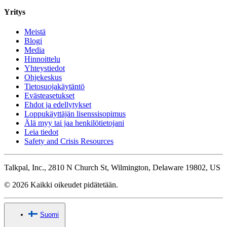
Yritys
Meistä
Blogi
Media
Hinnoittelu
Yhteystiedot
Ohjekeskus
Tietosuojakäytäntö
Evästeasetukset
Ehdot ja edellytykset
Loppukäyttäjän lisenssisopimus
Älä myy tai jaa henkilötietojani
Leia tiedot
Safety and Crisis Resources
Talkpal, Inc., 2810 N Church St, Wilmington, Delaware 19802, US
© 2026 Kaikki oikeudet pidätetään.
Suomi