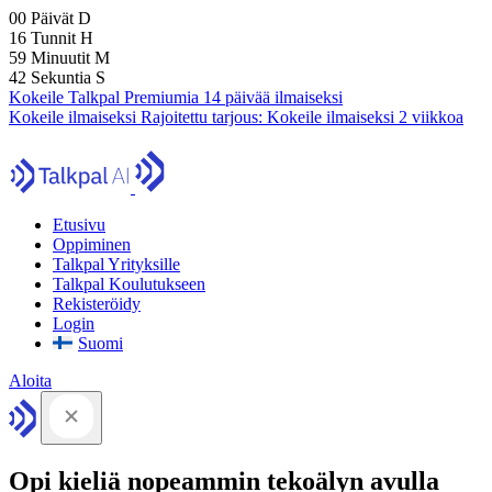
00
Päivät
D
16
Tunnit
H
59
Minuutit
M
41
Sekuntia
S
Kokeile Talkpal Premiumia 14 päivää ilmaiseksi
Kokeile ilmaiseksi
Rajoitettu tarjous:
Kokeile ilmaiseksi 2 viikkoa
Etusivu
Oppiminen
Talkpal Yrityksille
Talkpal Koulutukseen
Rekisteröidy
Login
Suomi
Aloita
Opi kieliä nopeammin tekoälyn avulla