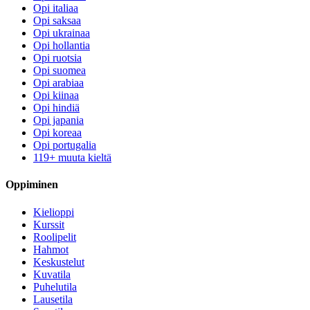
Opi italiaa
Opi saksaa
Opi ukrainaa
Opi hollantia
Opi ruotsia
Opi suomea
Opi arabiaa
Opi kiinaa
Opi hindiä
Opi japania
Opi koreaa
Opi portugalia
119+ muuta kieltä
Oppiminen
Kielioppi
Kurssit
Roolipelit
Hahmot
Keskustelut
Kuvatila
Puhelutila
Lausetila