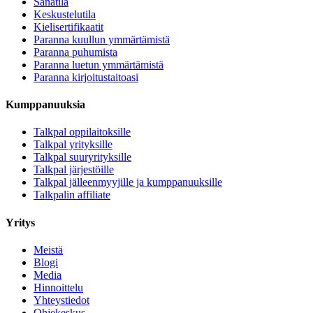
Sanatila
Keskustelutila
Kielisertifikaatit
Paranna kuullun ymmärtämistä
Paranna puhumista
Paranna luetun ymmärtämistä
Paranna kirjoitustaitoasi
Kumppanuuksia
Talkpal oppilaitoksille
Talkpal yrityksille
Talkpal suuryrityksille
Talkpal järjestöille
Talkpal jälleenmyyjille ja kumppanuuksille
Talkpalin affiliate
Yritys
Meistä
Blogi
Media
Hinnoittelu
Yhteystiedot
Ohjekeskus