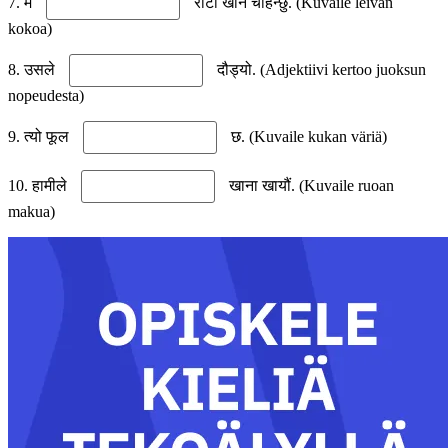
7. म
रोटी खान चाहन्छु. (Kuvaile leivän
kokoa)
8. उसले
दौड्यो. (Adjektiivi kertoo juoksun
nopeudesta)
9. त्यो फूल
छ. (Kuvaile kukan väriä)
10. हामीले
खाना खायौं. (Kuvaile ruoan
makua)