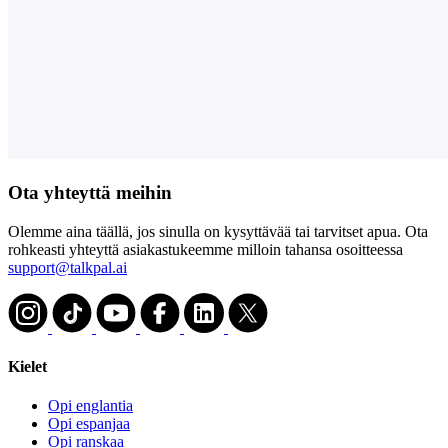
Ota yhteyttä meihin
Olemme aina täällä, jos sinulla on kysyttävää tai tarvitset apua. Ota
rohkeasti yhteyttä asiakastukeemme milloin tahansa osoitteessa
support@talkpal.ai
Kielet
Opi englantia
Opi espanjaa
Opi ranskaa