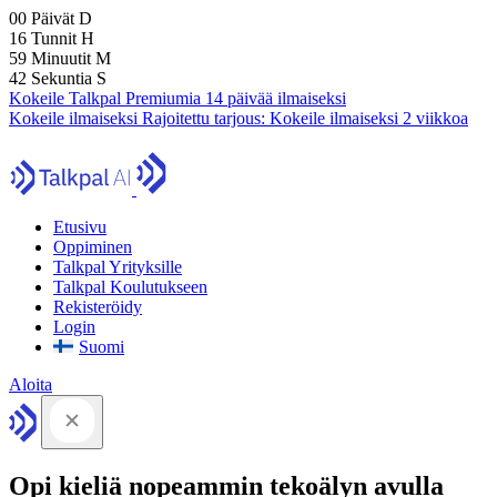
00
Päivät
D
16
Tunnit
H
59
Minuutit
M
42
Sekuntia
S
Kokeile Talkpal Premiumia 14 päivää ilmaiseksi
Kokeile ilmaiseksi
Rajoitettu tarjous:
Kokeile ilmaiseksi 2 viikkoa
Etusivu
Oppiminen
Talkpal Yrityksille
Talkpal Koulutukseen
Rekisteröidy
Login
Suomi
Aloita
Opi kieliä nopeammin tekoälyn avulla