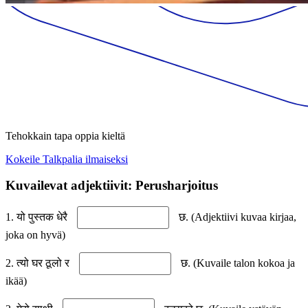
Tehokkain tapa oppia kieltä
Kokeile Talkpalia ilmaiseksi
Kuvailevat adjektiivit: Perusharjoitus
1. यो पुस्तक धेरै
छ. (Adjektiivi kuvaa kirjaa,
joka on hyvä)
2. त्यो घर ठूलो र
छ. (Kuvaile talon kokoa ja
ikää)