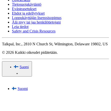
Tietosuojakäytäntö
Evästeasetukset
Ehdot ja edellytykset
Loppukäyttäjän lisenssisopimus
Älä myy tai jaa henkilötietojani
Leia tiedot
Safety and Crisis Resources
Talkpal, Inc., 2810 N Church St, Wilmington, Delaware 19802, US
© 2026 Kaikki oikeudet pidätetään.
Suomi
Suomi