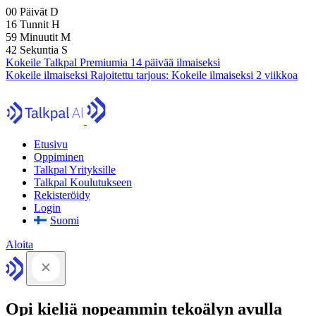
00
Päivät
D
16
Tunnit
H
59
Minuutit
M
41
Sekuntia
S
Kokeile Talkpal Premiumia 14 päivää ilmaiseksi
Kokeile ilmaiseksi
Rajoitettu tarjous:
Kokeile ilmaiseksi 2 viikkoa
Etusivu
Oppiminen
Talkpal Yrityksille
Talkpal Koulutukseen
Rekisteröidy
Login
Suomi
Aloita
Opi kieliä nopeammin tekoälyn avulla