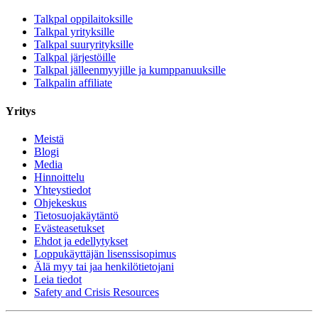
Talkpal oppilaitoksille
Talkpal yrityksille
Talkpal suuryrityksille
Talkpal järjestöille
Talkpal jälleenmyyjille ja kumppanuuksille
Talkpalin affiliate
Yritys
Meistä
Blogi
Media
Hinnoittelu
Yhteystiedot
Ohjekeskus
Tietosuojakäytäntö
Evästeasetukset
Ehdot ja edellytykset
Loppukäyttäjän lisenssisopimus
Älä myy tai jaa henkilötietojani
Leia tiedot
Safety and Crisis Resources