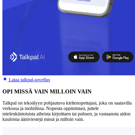
Lataa talkpal-sovellus
OPI MISSÄ VAIN MILLOIN VAIN
Talkpal on tekoälyyn pohjautuva kieltenopettajasi, joka on saatavilla
verkossa ja mobiilissa. Nopeuta oppimistasi, juttele
mielenkiintoisista aiheista kirjoittaen tai puhuen, ja vastaanota aidon
kuuloisia ääniviestejä missä ja milloin vain.