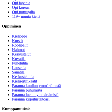
Opi japania
Opi koreaa
Opi portugalia
119+ muuta kieltä
Oppiminen
Kielioppi
Kurssit
Roolipelit
Hahmot
Keskustelut
Kuvatila
Puhelutila
Lausetila
Sanatila
Keskustelutila
Kielisertifikaatit
Paranna kuullun ymmärtämistä
Paranna puhumista
Paranna luetun ymmärtämistä
Paranna kirjoitustaitoasi
Kumppanuuksia