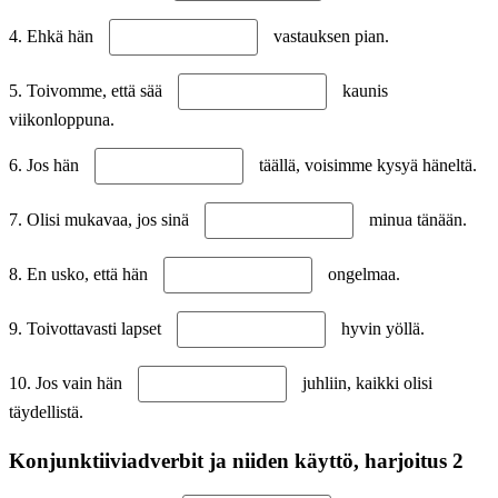
4. Ehkä hän
vastauksen pian.
5. Toivomme, että sää
kaunis
viikonloppuna.
6. Jos hän
täällä, voisimme kysyä häneltä.
7. Olisi mukavaa, jos sinä
minua tänään.
8. En usko, että hän
ongelmaa.
9. Toivottavasti lapset
hyvin yöllä.
10. Jos vain hän
juhliin, kaikki olisi
täydellistä.
Konjunktiiviadverbit ja niiden käyttö, harjoitus 2