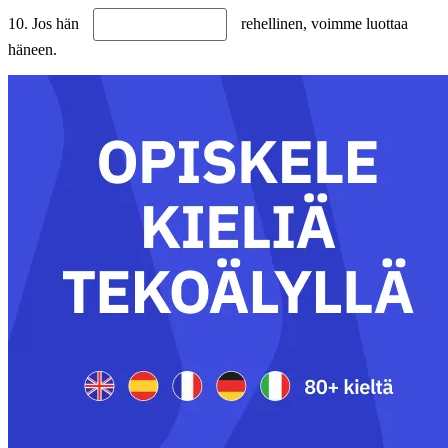
10. Jos hän
rehellinen, voimme luottaa
häneen.