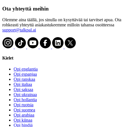
Ota yhteyttä meihin
Olemme aina täällä, jos sinulla on kysyttävää tai tarvitset apua. Ota
rohkeasti yhteyttä asiakastukeemme milloin tahansa osoitteessa
support@talkpal.ai
Kielet
Opi englantia
Opi espanjaa
Opi ranskaa
Opi italiaa
Opi saksaa
Opi ukrainaa
Opi hollantia
Opi ruotsia
Opi suomea
Opi arabiaa
Opi kiinaa
Opi hindiä