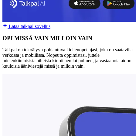
Lataa talkpal-sovellus
OPI MISSÄ VAIN MILLOIN VAIN
Talkpal on tekoälyyn pohjautuva kieltenopettajasi, joka on saatavilla
verkossa ja mobiilissa. Nopeuta oppimistasi, juttele
mielenkiintoisista aiheista kirjoittaen tai puhuen, ja vastaanota aidon
kuuloisia ääniviestejä missä ja milloin vain.