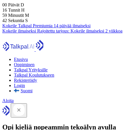
00
Päivät
D
16
Tunnit
H
59
Minuutit
M
41
Sekuntia
S
Kokeile Talkpal Premiumia 14 päivää ilmaiseksi
Kokeile ilmaiseksi
Rajoitettu tarjous:
Kokeile ilmaiseksi 2 viikkoa
Etusivu
Oppiminen
Talkpal Yrityksille
Talkpal Koulutukseen
Rekisteröidy
Login
Suomi
Aloita
Opi kieliä nopeammin tekoälyn avulla