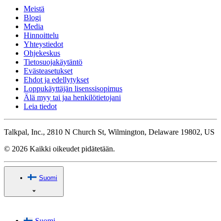
Meistä
Blogi
Media
Hinnoittelu
Yhteystiedot
Ohjekeskus
Tietosuojakäytäntö
Evästeasetukset
Ehdot ja edellytykset
Loppukäyttäjän lisenssisopimus
Älä myy tai jaa henkilötietojani
Leia tiedot
Talkpal, Inc., 2810 N Church St, Wilmington, Delaware 19802, US
© 2026 Kaikki oikeudet pidätetään.
Suomi
Suomi