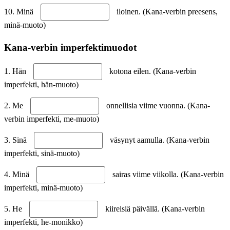
10. Minä
iloinen. (Kana-verbin preesens,
minä-muoto)
Kana-verbin imperfektimuodot
1. Hän
kotona eilen. (Kana-verbin
imperfekti, hän-muoto)
2. Me
onnellisia viime vuonna. (Kana-
verbin imperfekti, me-muoto)
3. Sinä
väsynyt aamulla. (Kana-verbin
imperfekti, sinä-muoto)
4. Minä
sairas viime viikolla. (Kana-verbin
imperfekti, minä-muoto)
5. He
kiireisiä päivällä. (Kana-verbin
imperfekti, he-monikko)