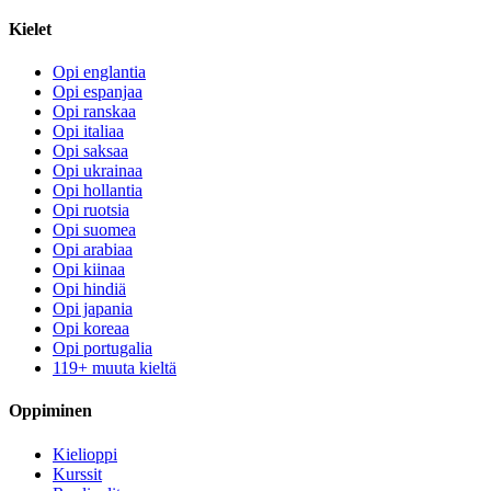
Kielet
Opi englantia
Opi espanjaa
Opi ranskaa
Opi italiaa
Opi saksaa
Opi ukrainaa
Opi hollantia
Opi ruotsia
Opi suomea
Opi arabiaa
Opi kiinaa
Opi hindiä
Opi japania
Opi koreaa
Opi portugalia
119+ muuta kieltä
Oppiminen
Kielioppi
Kurssit