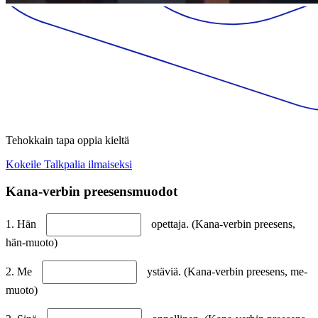
Tehokkain tapa oppia kieltä
Kokeile Talkpalia ilmaiseksi
Kana-verbin preesensmuodot
1. Hän
opettaja. (Kana-verbin preesens,
hän-muoto)
2. Me
ystäviä. (Kana-verbin preesens, me-
muoto)