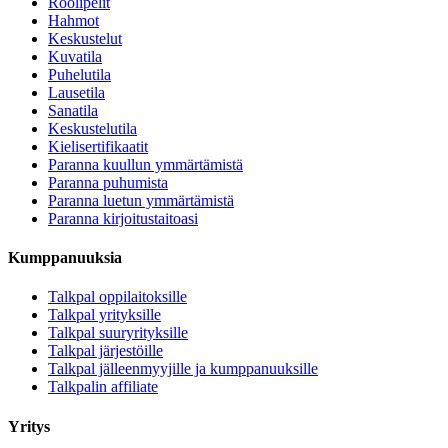
Roolipelit
Hahmot
Keskustelut
Kuvatila
Puhelutila
Lausetila
Sanatila
Keskustelutila
Kielisertifikaatit
Paranna kuullun ymmärtämistä
Paranna puhumista
Paranna luetun ymmärtämistä
Paranna kirjoitustaitoasi
Kumppanuuksia
Talkpal oppilaitoksille
Talkpal yrityksille
Talkpal suuryrityksille
Talkpal järjestöille
Talkpal jälleenmyyjille ja kumppanuuksille
Talkpalin affiliate
Yritys