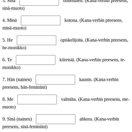
3. Sinä
onnellinen. (Kana-verbin preesens,
sinä-muoto)
4. Minä
kotona. (Kana-verbin preesens,
minä-muoto)
5. He
opiskelijoita. (Kana-verbin preesens,
he-monikko)
6. Te
kiireisiä. (Kana-verbin preesens, te-
monikko)
7. Hän (nainen)
kaunis. (Kana-verbin
preesens, hän-feminiini)
8. Me
valmiita. (Kana-verbin preesens, me-
muoto)
9. Sinä (nainen)
ahkera. (Kana-verbin
preesens, sinä-feminiini)