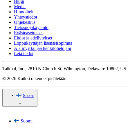
Blogi
Media
Hinnoittelu
Yhteystiedot
Ohjekeskus
Tietosuojakäytäntö
Evästeasetukset
Ehdot ja edellytykset
Loppukäyttäjän lisenssisopimus
Älä myy tai jaa henkilötietojani
Leia tiedot
Talkpal, Inc., 2810 N Church St, Wilmington, Delaware 19802, US
© 2026 Kaikki oikeudet pidätetään.
Suomi
Suomi