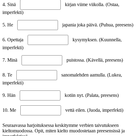
4. Sinä
kirjan viime viikolla. (Ostaa,
imperfekti)
5. He
japania joka päivä. (Puhua, preesens)
6. Opettaja
kysymyksen. (Kuunnella,
imperfekti)
7. Minä
puistossa. (Kävellä, preesens)
8. Te
sanomalehden aamulla. (Lukea,
imperfekti)
9. Hän
kotiin nyt. (Palata, preesens)
10. Me
vettä eilen. (Juoda, imperfekti)
Seuraavassa harjoituksessa keskitymme verbien taivutukseen
kieltomuodossa. Opit, miten kielto muodostetaan preesensissä ja