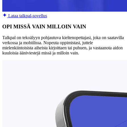
Lataa talkpal-sovellus
OPI MISSÄ VAIN MILLOIN VAIN
Talkpal on tekoälyyn pohjautuva kieltenopettajasi, joka on saatavilla
verkossa ja mobiilissa. Nopeuta oppimistasi, juttele
mielenkiintoisista aiheista kirjoittaen tai puhuen, ja vastaanota aidon
kuuloisia ääniviestejä missä ja milloin vain.