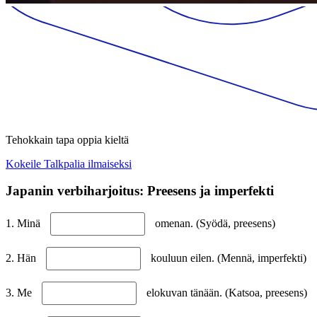
Tehokkain tapa oppia kieltä
Kokeile Talkpalia ilmaiseksi
Japanin verbiharjoitus: Preesens ja imperfekti
1. Minä
omenan. (Syödä, preesens)
2. Hän
kouluun eilen. (Mennä, imperfekti)
3. Me
elokuvan tänään. (Katsoa, preesens)