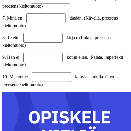
preesens kieltomuoto)
7. Minä en
tänään. (Kävellä, preesens
kieltomuoto)
8. Te ette
kirjaa. (Lukea, preesens
kieltomuoto)
9. Hän ei
kotiin eilen. (Palata, imperfekti
kieltomuoto)
10. Me emme
kahvia aamulla. (Juoda,
preesens kieltomuoto)