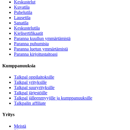
Keskustelut
Kuvatila
Puhelutila
Lausetila
Sanatila
Keskustelutila
Kielisertifikaatit
Paranna kuullun ymmärtämistä
Paranna puhumista
Paranna luetun ymmärtämistä
Paranna kirjoitustaitoasi
Kumppanuuksia
Talkpal oppilaitoksille
Talkpal yrityksille
Talkpal suuryrityksille
Talkpal järjestöille
Talkpal jälleenmyyjille ja kumppanuuksille
Talkpalin affiliate
Yritys
Meistä