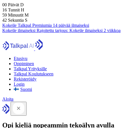
00
Päivät
D
16
Tunnit
H
59
Minuutit
M
41
Sekuntia
S
Kokeile Talkpal Premiumia 14 päivää ilmaiseksi
Kokeile ilmaiseksi
Rajoitettu tarjous:
Kokeile ilmaiseksi 2 viikkoa
Etusivu
Oppiminen
Talkpal Yrityksille
Talkpal Koulutukseen
Rekisteröidy
Login
Suomi
Aloita
Opi kieliä nopeammin tekoälyn avulla