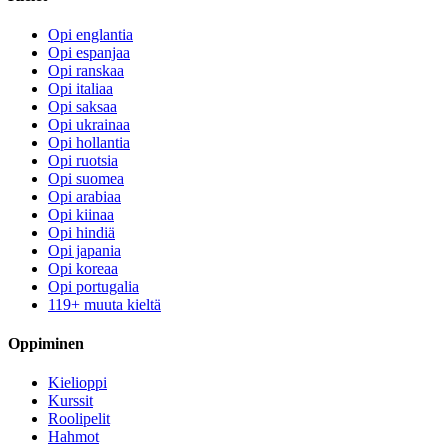
Opi englantia
Opi espanjaa
Opi ranskaa
Opi italiaa
Opi saksaa
Opi ukrainaa
Opi hollantia
Opi ruotsia
Opi suomea
Opi arabiaa
Opi kiinaa
Opi hindiä
Opi japania
Opi koreaa
Opi portugalia
119+ muuta kieltä
Oppiminen
Kielioppi
Kurssit
Roolipelit
Hahmot