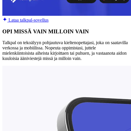
Lataa talkpal-sovellus
OPI MISSÄ VAIN MILLOIN VAIN
Talkpal on tekoälyyn pohjautuva kieltenopettajasi, joka on saatavilla
verkossa ja mobiilissa. Nopeuta oppimistasi, juttele
mielenkiintoisista aiheista kirjoittaen tai puhuen, ja vastaanota aidon
kuuloisia ääniviestejä missä ja milloin vain.