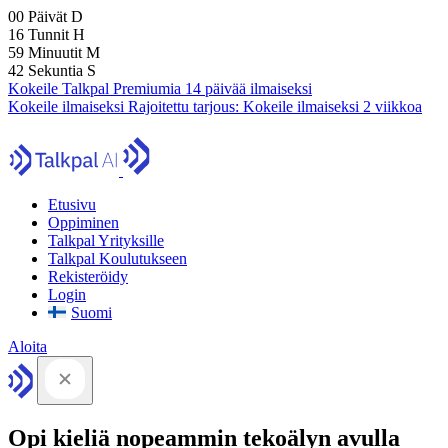
00
Päivät
D
16
Tunnit
H
59
Minuutit
M
42
Sekuntia
S
Kokeile Talkpal Premiumia 14 päivää ilmaiseksi
Kokeile ilmaiseksi
Rajoitettu tarjous:
Kokeile ilmaiseksi 2 viikkoa
Etusivu
Oppiminen
Talkpal Yrityksille
Talkpal Koulutukseen
Rekisteröidy
Login
Suomi
Aloita
Opi kieliä nopeammin tekoälyn avulla