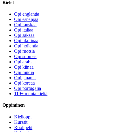
Kielet
Opi englantia
Opi espanjaa
Opi ranskaa
Opi italiaa
Opi saksaa
Opi ukrainaa
Opi hollantia
Opi ruotsia
Opi suomea
Opi arabiaa
Opi kiinaa
Opi hindiä
Opi japania
Opi koreaa
Opi portugalia
119+ muuta kieltä
Oppiminen
Kielioppi
Kurssit
Roolipelit