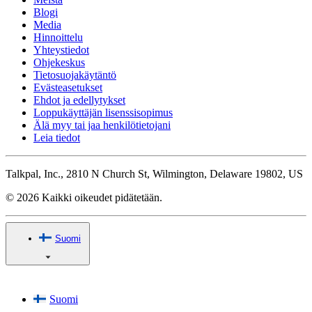
Blogi
Media
Hinnoittelu
Yhteystiedot
Ohjekeskus
Tietosuojakäytäntö
Evästeasetukset
Ehdot ja edellytykset
Loppukäyttäjän lisenssisopimus
Älä myy tai jaa henkilötietojani
Leia tiedot
Talkpal, Inc., 2810 N Church St, Wilmington, Delaware 19802, US
© 2026 Kaikki oikeudet pidätetään.
Suomi
Suomi