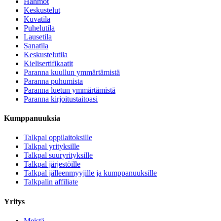
Hahmot
Keskustelut
Kuvatila
Puhelutila
Lausetila
Sanatila
Keskustelutila
Kielisertifikaatit
Paranna kuullun ymmärtämistä
Paranna puhumista
Paranna luetun ymmärtämistä
Paranna kirjoitustaitoasi
Kumppanuuksia
Talkpal oppilaitoksille
Talkpal yrityksille
Talkpal suuryrityksille
Talkpal järjestöille
Talkpal jälleenmyyjille ja kumppanuuksille
Talkpalin affiliate
Yritys
Meistä