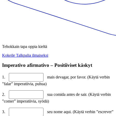
Tehokkain tapa oppia kieltä
Kokeile Talkpalia ilmaiseksi
Imperativo afirmativo – Positiiviset käskyt
1.
mais devagar, por favor. (Käytä verbin
”falar” imperatiivia, puhua)
2.
sua comida antes de sair. (Käytä verbin
”comer” imperatiivia, syödä)
3.
seu nome aqui. (Käytä verbin ”escrever”