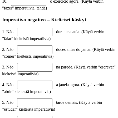
10.
o exercício agora. (Käytä verbin
”fazer” imperatiivia, tehdä)
Imperativo negativo – Kielteiset käskyt
1. Não
durante a aula. (Käytä verbin
”falar” kielteistä imperatiivia)
2. Não
doces antes do jantar. (Käytä verbin
”comer” kielteistä imperatiivia)
3. Não
na parede. (Käytä verbin ”escrever”
kielteistä imperatiivia)
4. Não
a janela agora. (Käytä verbin
”abrir” kielteistä imperatiivia)
5. Não
tarde demais. (Käytä verbin
”estudar” kielteistä imperatiivia)