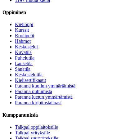
119+ muuta kieltä
Oppiminen
Kielioppi
Kurssit
Roolipelit
Hahmot
Keskustelut
Kuvatila
Puhelutila
Lausetila
Sanatila
Keskustelutila
Kielisertifikaatit
Paranna kuullun ymmärtämistä
Paranna puhumista
Paranna luetun ymmärtämistä
Paranna kirjoitustaitoasi
Kumppanuuksia
Talkpal oppilaitoksille
Talkpal yrityksille
Talkpal suuryrityksille