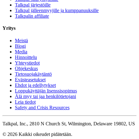
Talkpal järjestöille
Talkpal jälleenmyyjille ja kumppanuuksille
Talkpalin affiliate
Yritys
Meistä
Blogi
Media
Hinnoittelu
Yhteystiedot
Ohjekeskus
Tietosuojakäytäntö
Evästeasetukset
Ehdot ja edellytykset
Loppukäyttäjän lisenssisopimus
Älä myy tai jaa henkilötietojani
Leia tiedot
Safety and Crisis Resources
Talkpal, Inc., 2810 N Church St, Wilmington, Delaware 19802, US
© 2026 Kaikki oikeudet pidätetään.