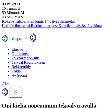
00
Päivät
D
16
Tunnit
H
59
Minuutit
M
41
Sekuntia
S
Kokeile Talkpal Premiumia 14 päivää ilmaiseksi
Kokeile ilmaiseksi
Rajoitettu tarjous:
Kokeile ilmaiseksi 2 viikkoa
Etusivu
Oppiminen
Talkpal Yrityksille
Talkpal Koulutukseen
Rekisteröidy
Login
Suomi
Aloita
Opi kieliä nopeammin tekoälyn avulla