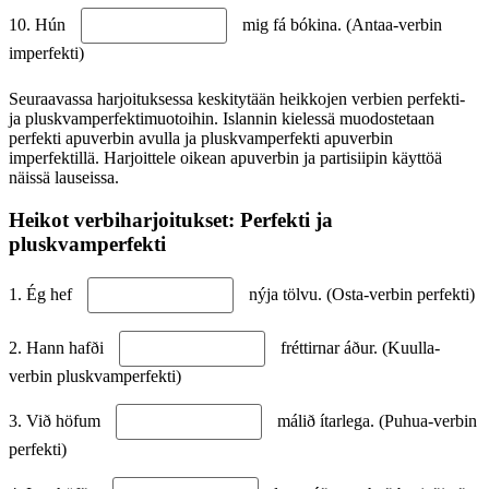
10. Hún
mig fá bókina. (Antaa-verbin
imperfekti)
Seuraavassa harjoituksessa keskitytään heikkojen verbien perfekti-
ja pluskvamperfektimuotoihin. Islannin kielessä muodostetaan
perfekti apuverbin avulla ja pluskvamperfekti apuverbin
imperfektillä. Harjoittele oikean apuverbin ja partisiipin käyttöä
näissä lauseissa.
Heikot verbiharjoitukset: Perfekti ja
pluskvamperfekti
1. Ég hef
nýja tölvu. (Osta-verbin perfekti)
2. Hann hafði
fréttirnar áður. (Kuulla-
verbin pluskvamperfekti)
3. Við höfum
málið ítarlega. (Puhua-verbin
perfekti)