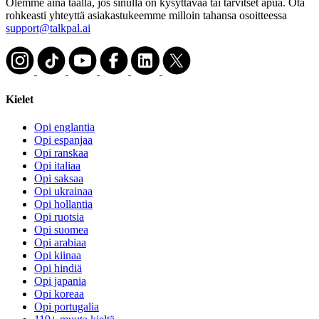
Olemme aina täällä, jos sinulla on kysyttävää tai tarvitset apua. Ota
rohkeasti yhteyttä asiakastukeemme milloin tahansa osoitteessa
support@talkpal.ai
Kielet
Opi englantia
Opi espanjaa
Opi ranskaa
Opi italiaa
Opi saksaa
Opi ukrainaa
Opi hollantia
Opi ruotsia
Opi suomea
Opi arabiaa
Opi kiinaa
Opi hindiä
Opi japania
Opi koreaa
Opi portugalia