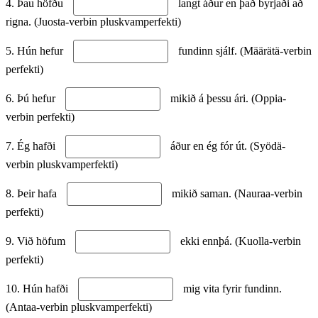
4. Þau höfðu
langt áður en það byrjaði að
rigna. (Juosta-verbin pluskvamperfekti)
5. Hún hefur
fundinn sjálf. (Määrätä-verbin
perfekti)
6. Þú hefur
mikið á þessu ári. (Oppia-
verbin perfekti)
7. Ég hafði
áður en ég fór út. (Syödä-
verbin pluskvamperfekti)
8. Þeir hafa
mikið saman. (Nauraa-verbin
perfekti)
9. Við höfum
ekki ennþá. (Kuolla-verbin
perfekti)
10. Hún hafði
mig vita fyrir fundinn.
(Antaa-verbin pluskvamperfekti)