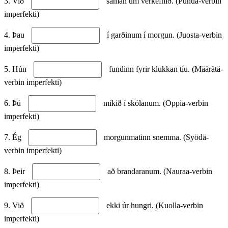
3. Við
saman um verkefnið. (Puhua-verbin
imperfekti)
4. Þau
í garðinum í morgun. (Juosta-verbin
imperfekti)
5. Hún
fundinn fyrir klukkan tíu. (Määrätä-
verbin imperfekti)
6. Þú
mikið í skólanum. (Oppia-verbin
imperfekti)
7. Ég
morgunmatinn snemma. (Syödä-
verbin imperfekti)
8. Þeir
að brandaranum. (Nauraa-verbin
imperfekti)
9. Við
ekki úr hungri. (Kuolla-verbin
imperfekti)