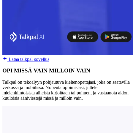
Lataa talkpal-sovellus
OPI MISSÄ VAIN MILLOIN VAIN
Talkpal on tekoälyyn pohjautuva kieltenopettajasi, joka on saatavilla
verkossa ja mobiilissa. Nopeuta oppimistasi, juttele
mielenkiintoisista aiheista kirjoittaen tai puhuen, ja vastaanota aidon
kuuloisia ääniviestejä missä ja milloin vain.