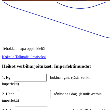
Tehokkain tapa oppia kieltä
Kokeile Talkpalia ilmaiseksi
Heikot verbiharjoitukset: Imperfektimuodot
1. Ég
bókina í gær. (Osta-verbin
imperfekti)
2. Hann
tónlistina í dag. (Kuulla-verbin
imperfekti)