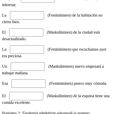
interesar.
La
(Feminiininen) de la habitación no
cierra bien.
El
(Maskuliininen) de la ciudad está
desactualizado.
La
(Feminiininen) que escuchamos ayer
era preciosa.
Un
(Maskuliininen) nuevo empezará a
trabajar mañana.
Esa
(Feminiininen) parece muy cómoda.
El
(Maskuliininen) de la esquina tiene una
comida excelente.
Harjoitus 2: Täydennä adjektiivin sukupuoli ja numero