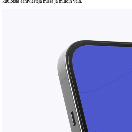
kuuloisia ääniviestejä missä ja milloin vain.