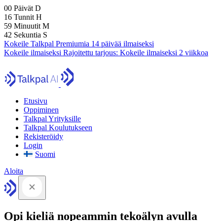
00
Päivät
D
16
Tunnit
H
59
Minuutit
M
41
Sekuntia
S
Kokeile Talkpal Premiumia 14 päivää ilmaiseksi
Kokeile ilmaiseksi
Rajoitettu tarjous:
Kokeile ilmaiseksi 2 viikkoa
Etusivu
Oppiminen
Talkpal Yrityksille
Talkpal Koulutukseen
Rekisteröidy
Login
Suomi
Aloita
Opi kieliä nopeammin tekoälyn avulla