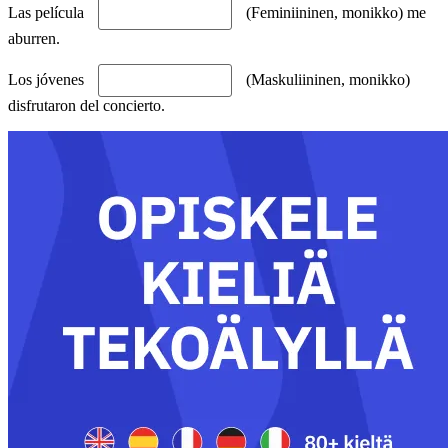
Las película
(Feminiininen, monikko) me
aburren.
Los jóvenes
(Maskuliininen, monikko)
disfrutaron del concierto.