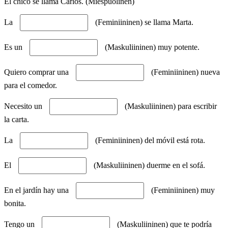
El chico se llama Carlos. (Miespuolinen)
La
(Feminiininen) se llama Marta.
Es un
(Maskuliininen) muy potente.
Quiero comprar una
(Feminiininen) nueva
para el comedor.
Necesito un
(Maskuliininen) para escribir
la carta.
La
(Feminiininen) del móvil está rota.
El
(Maskuliininen) duerme en el sofá.
En el jardín hay una
(Feminiininen) muy
bonita.
Tengo un
(Maskuliininen) que te podría