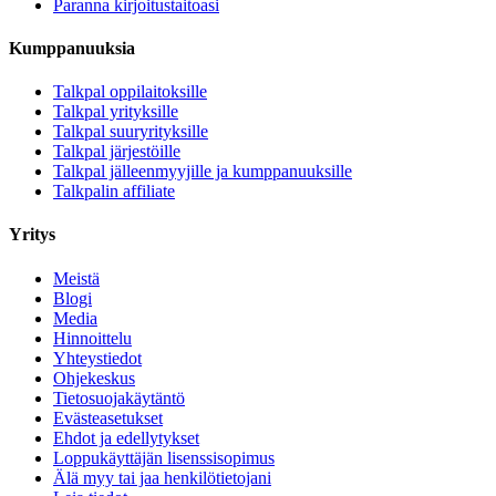
Paranna kirjoitustaitoasi
Kumppanuuksia
Talkpal oppilaitoksille
Talkpal yrityksille
Talkpal suuryrityksille
Talkpal järjestöille
Talkpal jälleenmyyjille ja kumppanuuksille
Talkpalin affiliate
Yritys
Meistä
Blogi
Media
Hinnoittelu
Yhteystiedot
Ohjekeskus
Tietosuojakäytäntö
Evästeasetukset
Ehdot ja edellytykset
Loppukäyttäjän lisenssisopimus
Älä myy tai jaa henkilötietojani