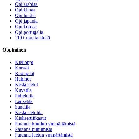
Opi arabiaa
Opi kiinaa
Opi hindiä
Opi japania
Opi koreaa
Opi portugalia
119+ muuta kieltä
Oppiminen
Kielioppi
Kurssit
Roolipelit
Hahmot
Keskustelut
Kuvatila
Puhelutila
Lausetila
Sanatila
Keskustelutila
Kielisertifikaatit
Paranna kuullun ymmärtämistä
Paranna puhumista
Paranna luetun ymmärtämistä