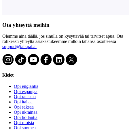
Ota yhteyttä meihin
Olemme aina täällä, jos sinulla on kysyttävää tai tarvitset apua. Ota
rohkeasti yhteyttä asiakastukeemme milloin tahansa osoitteessa
support@talkpal.ai
Kielet
Opi englantia
Opi espanjaa
Opi ranskaa
Opi italiaa
Opi saksaa
Opi ukrainaa
Opi hollantia
Opi ruotsia
Opi suomea