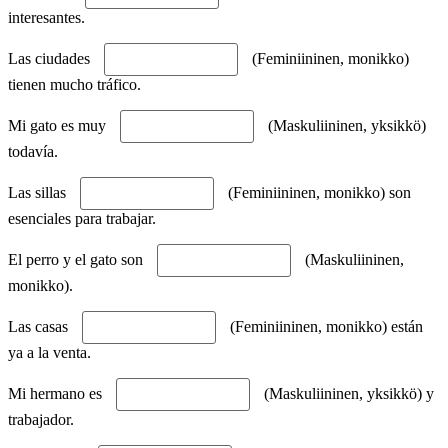
interesantes.
Las ciudades
(Feminiininen, monikko)
tienen mucho tráfico.
Mi gato es muy
(Maskuliininen, yksikkö)
todavía.
Las sillas
(Feminiininen, monikko) son
esenciales para trabajar.
El perro y el gato son
(Maskuliininen,
monikko).
Las casas
(Feminiininen, monikko) están
ya a la venta.
Mi hermano es
(Maskuliininen, yksikkö) y
trabajador.