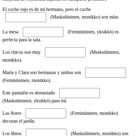
El coche rojo es de mi hermano, pero el coche
(Maskuliininen, monikko) son mías.
La mesa
(Feminiininen, yksikkö) es
perfecta para la sala.
Los chicos son muy
(Maskuliininen,
monikko).
María y Clara son hermanas y ambas son
(Feminiininen, monikko).
Este pantalón es demasiado
(Maskuliininen, yksikkö) para mí.
Las flores
(Feminiininen, monikko)
decoran el jardín.
Los libros
(Maskuliininen, monikko) son