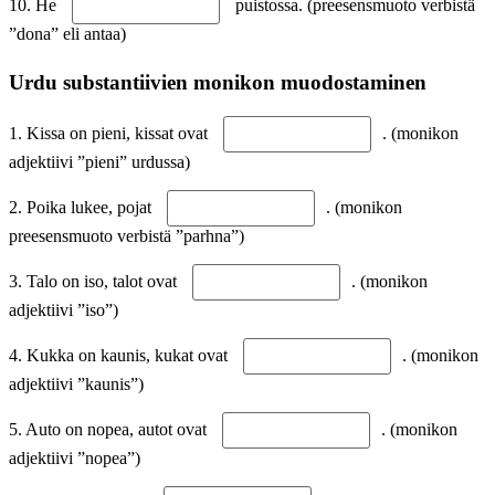
10. He
puistossa. (preesensmuoto verbistä
”dona” eli antaa)
Urdu substantiivien monikon muodostaminen
1. Kissa on pieni, kissat ovat
. (monikon
adjektiivi ”pieni” urdussa)
2. Poika lukee, pojat
. (monikon
preesensmuoto verbistä ”parhna”)
3. Talo on iso, talot ovat
. (monikon
adjektiivi ”iso”)
4. Kukka on kaunis, kukat ovat
. (monikon
adjektiivi ”kaunis”)
5. Auto on nopea, autot ovat
. (monikon
adjektiivi ”nopea”)