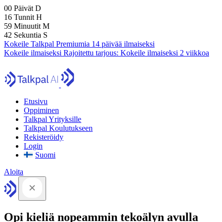
00
Päivät
D
16
Tunnit
H
59
Minuutit
M
41
Sekuntia
S
Kokeile Talkpal Premiumia 14 päivää ilmaiseksi
Kokeile ilmaiseksi
Rajoitettu tarjous:
Kokeile ilmaiseksi 2 viikkoa
Etusivu
Oppiminen
Talkpal Yrityksille
Talkpal Koulutukseen
Rekisteröidy
Login
Suomi
Aloita
Opi kieliä nopeammin tekoälyn avulla