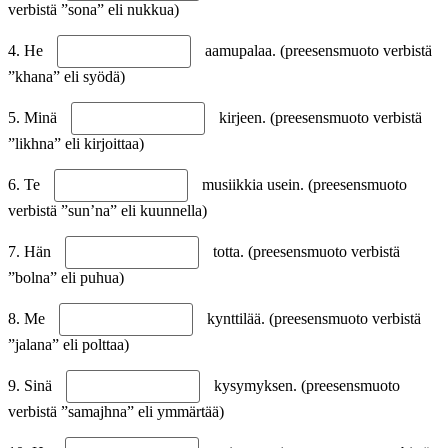
verbistä ”sona” eli nukkua)
4. He
aamupalaa. (preesensmuoto verbistä
”khana” eli syödä)
5. Minä
kirjeen. (preesensmuoto verbistä
”likhna” eli kirjoittaa)
6. Te
musiikkia usein. (preesensmuoto
verbistä ”sun’na” eli kuunnella)
7. Hän
totta. (preesensmuoto verbistä
”bolna” eli puhua)
8. Me
kynttilää. (preesensmuoto verbistä
”jalana” eli polttaa)
9. Sinä
kysymyksen. (preesensmuoto
verbistä ”samajhna” eli ymmärtää)