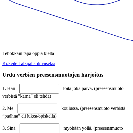
Tehokkain tapa oppia kieltä
Kokeile Talkpalia ilmaiseksi
Urdu verbien preesensmuotojen harjoitus
1. Hän
töitä joka päivä. (preesensmuoto
verbistä ”karna” eli tehdä)
2. Me
koulussa. (preesensmuoto verbistä
”padhna” eli lukea/opiskella)
3. Sinä
myöhään yöllä. (preesensmuoto