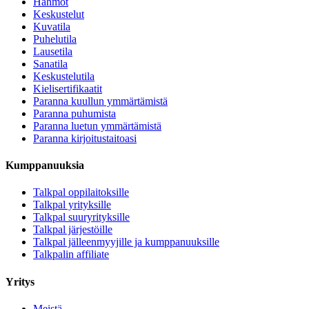
Hahmot
Keskustelut
Kuvatila
Puhelutila
Lausetila
Sanatila
Keskustelutila
Kielisertifikaatit
Paranna kuullun ymmärtämistä
Paranna puhumista
Paranna luetun ymmärtämistä
Paranna kirjoitustaitoasi
Kumppanuuksia
Talkpal oppilaitoksille
Talkpal yrityksille
Talkpal suuryrityksille
Talkpal järjestöille
Talkpal jälleenmyyjille ja kumppanuuksille
Talkpalin affiliate
Yritys
Meistä