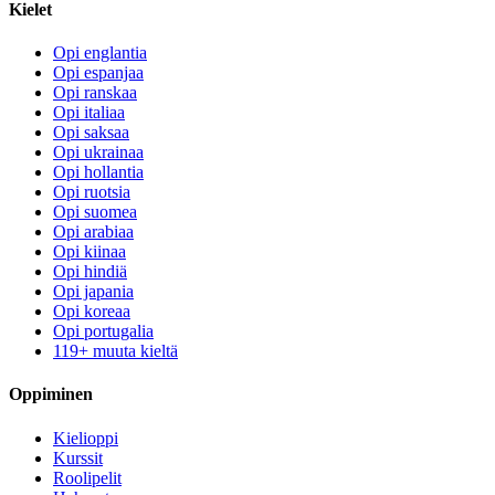
Kielet
Opi englantia
Opi espanjaa
Opi ranskaa
Opi italiaa
Opi saksaa
Opi ukrainaa
Opi hollantia
Opi ruotsia
Opi suomea
Opi arabiaa
Opi kiinaa
Opi hindiä
Opi japania
Opi koreaa
Opi portugalia
119+ muuta kieltä
Oppiminen
Kielioppi
Kurssit
Roolipelit