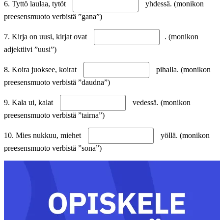
6. Tyttö laulaa, tytöt
yhdessä. (monikon
preesensmuoto verbistä ”gana”)
7. Kirja on uusi, kirjat ovat
. (monikon
adjektiivi ”uusi”)
8. Koira juoksee, koirat
pihalla. (monikon
preesensmuoto verbistä ”daudna”)
9. Kala ui, kalat
vedessä. (monikon
preesensmuoto verbistä ”tairna”)
10. Mies nukkuu, miehet
yöllä. (monikon
preesensmuoto verbistä ”sona”)