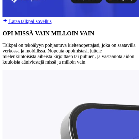
Lataa talkpal-sovellus
OPI MISSÄ VAIN MILLOIN VAIN
Talkpal on tekoälyyn pohjautuva kieltenopettajasi, joka on saatavilla
verkossa ja mobiilissa. Nopeuta oppimistasi, juttele
mielenkiintoisista aiheista kirjoittaen tai puhuen, ja vastaanota aidon
kuuloisia ääniviestejä missä ja milloin vain.