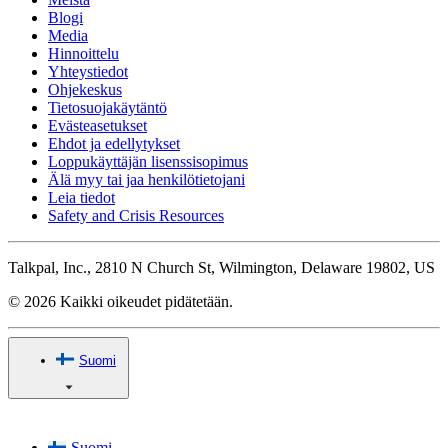
Blogi
Media
Hinnoittelu
Yhteystiedot
Ohjekeskus
Tietosuojakäytäntö
Evästeasetukset
Ehdot ja edellytykset
Loppukäyttäjän lisenssisopimus
Älä myy tai jaa henkilötietojani
Leia tiedot
Safety and Crisis Resources
Talkpal, Inc., 2810 N Church St, Wilmington, Delaware 19802, US
© 2026 Kaikki oikeudet pidätetään.
Suomi
Suomi