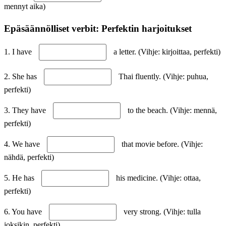
mennyt aika)
Epäsäännölliset verbit: Perfektin harjoitukset
1. I have
a letter. (Vihje: kirjoittaa, perfekti)
2. She has
Thai fluently. (Vihje: puhua,
perfekti)
3. They have
to the beach. (Vihje: mennä,
perfekti)
4. We have
that movie before. (Vihje:
nähdä, perfekti)
5. He has
his medicine. (Vihje: ottaa,
perfekti)
6. You have
very strong. (Vihje: tulla
joksikin, perfekti)