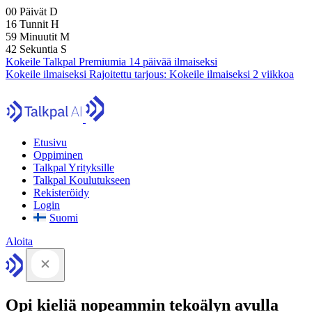
00
Päivät
D
16
Tunnit
H
59
Minuutit
M
41
Sekuntia
S
Kokeile Talkpal Premiumia 14 päivää ilmaiseksi
Kokeile ilmaiseksi
Rajoitettu tarjous:
Kokeile ilmaiseksi 2 viikkoa
Etusivu
Oppiminen
Talkpal Yrityksille
Talkpal Koulutukseen
Rekisteröidy
Login
Suomi
Aloita
Opi kieliä nopeammin tekoälyn avulla