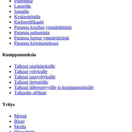
Puhelutila
Lausetila
Sanatila
Keskustelutila
Kielisertifikaatit
Paranna kuullun ymmärtämistä
Paranna puhumista
Paranna luetun ymmärtämistä
Paranna kirjoitustaitoasi
Kumppanuuksia
Talkpal oppilaitoksille
Talkpal yrityksille
Talkpal suuryrityksille
Talkpal järjestöille
Talkpal jälleenmyyjille ja kumppanuuksille
Talkpalin affiliate
Yritys
Meistä
Blogi
Media
Hinnoittelu