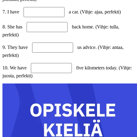
7. I have
a car. (Vihje: ajaa, perfekti)
8. She has
back home. (Vihje: tulla,
perfekti)
9. They have
us advice. (Vihje: antaa,
perfekti)
10. We have
five kilometers today. (Vihje:
juosta, perfekti)