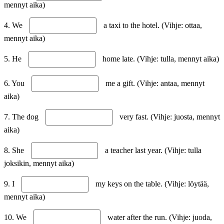
mennyt aika)
4. We
a taxi to the hotel. (Vihje: ottaa,
mennyt aika)
5. He
home late. (Vihje: tulla, mennyt aika)
6. You
me a gift. (Vihje: antaa, mennyt
aika)
7. The dog
very fast. (Vihje: juosta, mennyt
aika)
8. She
a teacher last year. (Vihje: tulla
joksikin, mennyt aika)
9. I
my keys on the table. (Vihje: löytää,
mennyt aika)
10. We
water after the run. (Vihje: juoda,