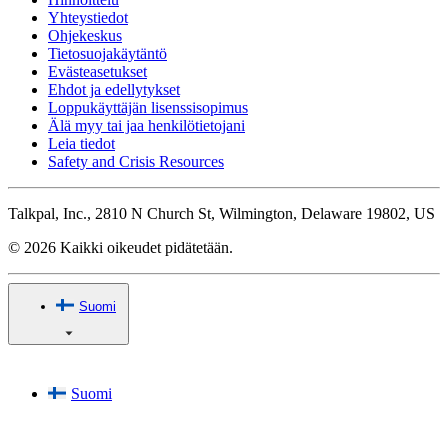
Yhteystiedot
Ohjekeskus
Tietosuojakäytäntö
Evästeasetukset
Ehdot ja edellytykset
Loppukäyttäjän lisenssisopimus
Älä myy tai jaa henkilötietojani
Leia tiedot
Safety and Crisis Resources
Talkpal, Inc., 2810 N Church St, Wilmington, Delaware 19802, US
© 2026 Kaikki oikeudet pidätetään.
Suomi
Suomi