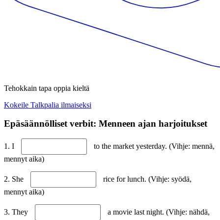
Tehokkain tapa oppia kieltä
Kokeile Talkpalia ilmaiseksi
Epäsäännölliset verbit: Menneen ajan harjoitukset
1. I
to the market yesterday. (Vihje: mennä,
mennyt aika)
2. She
rice for lunch. (Vihje: syödä,
mennyt aika)
3. They
a movie last night. (Vihje: nähdä,