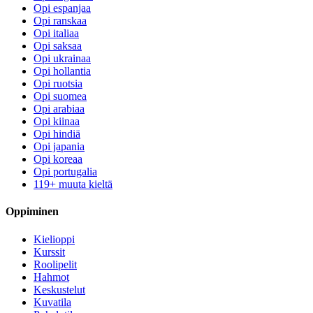
Opi espanjaa
Opi ranskaa
Opi italiaa
Opi saksaa
Opi ukrainaa
Opi hollantia
Opi ruotsia
Opi suomea
Opi arabiaa
Opi kiinaa
Opi hindiä
Opi japania
Opi koreaa
Opi portugalia
119+ muuta kieltä
Oppiminen
Kielioppi
Kurssit
Roolipelit
Hahmot
Keskustelut
Kuvatila