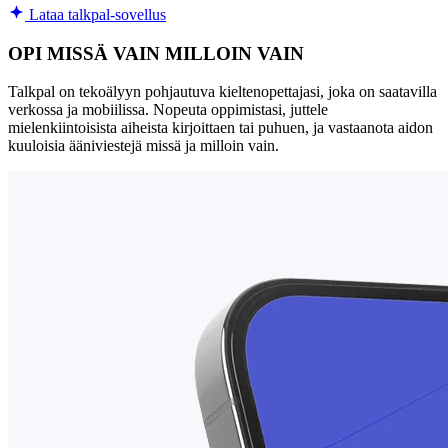
Lataa talkpal-sovellus
OPI MISSÄ VAIN MILLOIN VAIN
Talkpal on tekoälyyn pohjautuva kieltenopettajasi, joka on saatavilla
verkossa ja mobiilissa. Nopeuta oppimistasi, juttele
mielenkiintoisista aiheista kirjoittaen tai puhuen, ja vastaanota aidon
kuuloisia ääniviestejä missä ja milloin vain.