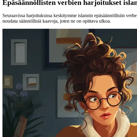
Epäsäännöllisten verbien harjoitukset islan
Seuraavissa harjoituksissa keskitymme islannin epäsäännöllisiin verbeih
noudata säännöllisiä kaavoja, joten ne on opittava ulkoa.