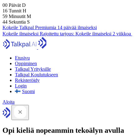
00
Päivät
D
16
Tunnit
H
59
Minuutit
M
43
Sekuntia
S
Kokeile Talkpal Premiumia 14 päivää ilmaiseksi
Kokeile ilmaiseksi
Rajoitettu tarjous:
Kokeile ilmaiseksi 2 viikkoa
Etusivu
Oppiminen
Talkpal Yrityksille
Talkpal Koulutukseen
Rekisteröidy
Login
Suomi
Aloita
Opi kieliä nopeammin tekoälyn avulla