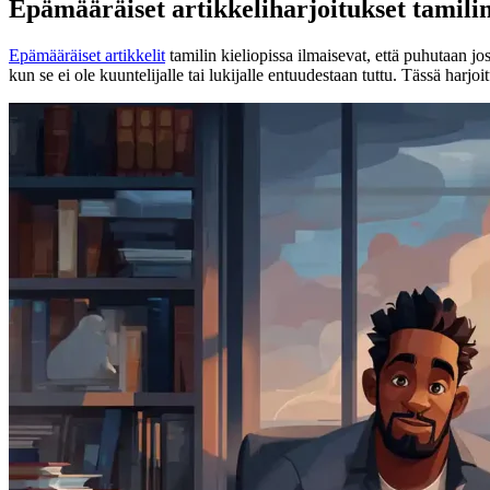
Epämääräiset artikkeliharjoitukset tamilin
Epämääräiset artikkelit
tamilin kieliopissa ilmaisevat, että puhutaan jos
kun se ei ole kuuntelijalle tai lukijalle entuudestaan tuttu. Tässä har