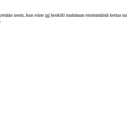
käytetään usein, kun esine
tai
henkilö mainitaan ensimmäistä kertaa tai
.