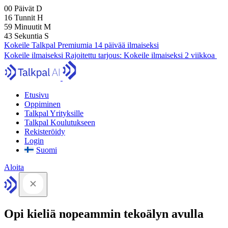
00
Päivät
D
16
Tunnit
H
59
Minuutit
M
42
Sekuntia
S
Kokeile Talkpal Premiumia 14 päivää ilmaiseksi
Kokeile ilmaiseksi
Rajoitettu tarjous:
Kokeile ilmaiseksi 2 viikkoa
Etusivu
Oppiminen
Talkpal Yrityksille
Talkpal Koulutukseen
Rekisteröidy
Login
Suomi
Aloita
Opi kieliä nopeammin tekoälyn avulla