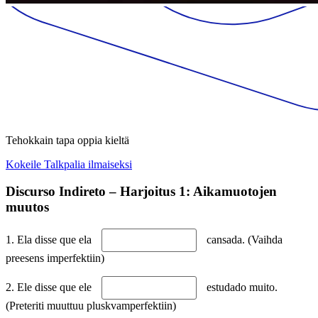
Tehokkain tapa oppia kieltä
Kokeile Talkpalia ilmaiseksi
Discurso Indireto – Harjoitus 1: Aikamuotojen
muutos
1. Ela disse que ela
cansada. (Vaihda
preesens imperfektiin)
2. Ele disse que ele
estudado muito.
(Preteriti muuttuu pluskvamperfektiin)