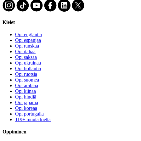
Kielet
Opi englantia
Opi espanjaa
Opi ranskaa
Opi italiaa
Opi saksaa
Opi ukrainaa
Opi hollantia
Opi ruotsia
Opi suomea
Opi arabiaa
Opi kiinaa
Opi hindiä
Opi japania
Opi koreaa
Opi portugalia
119+ muuta kieltä
Oppiminen