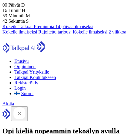
00
Päivät
D
16
Tunnit
H
59
Minuutit
M
41
Sekuntia
S
Kokeile Talkpal Premiumia 14 päivää ilmaiseksi
Kokeile ilmaiseksi
Rajoitettu tarjous:
Kokeile ilmaiseksi 2 viikkoa
Etusivu
Oppiminen
Talkpal Yrityksille
Talkpal Koulutukseen
Rekisteröidy
Login
Suomi
Aloita
Opi kieliä nopeammin tekoälyn avulla