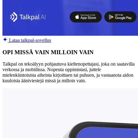
Lataa talkpal-sovellus
OPI MISSÄ VAIN MILLOIN VAIN
Talkpal on tekoälyyn pohjautuva kieltenopettajasi, joka on saatavilla
verkossa ja mobiilissa. Nopeuta oppimistasi, juttele
mielenkiintoisista aiheista kirjoittaen tai puhuen, ja vastaanota aidon
kuuloisia ääniviestejä missä ja milloin vain.