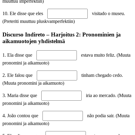
muuttuu imperfektiin)
10. Ele disse que eles
visitado o museu.
(Preteriti muuttuu pluskvamperfektiin)
Discurso Indireto – Harjoitus 2: Pronominien ja
aikamuotojen yhdistelmä
1. Ela disse que
estava muito feliz. (Muuta
pronomini ja aikamuoto)
2. Ele falou que
tinham chegado cedo.
(Muuta pronomini ja aikamuoto)
3. Maria disse que
iria ao mercado. (Muuta
pronomini ja aikamuoto)
4. João contou que
não podia sair. (Muuta
pronomini ja aikamuoto)