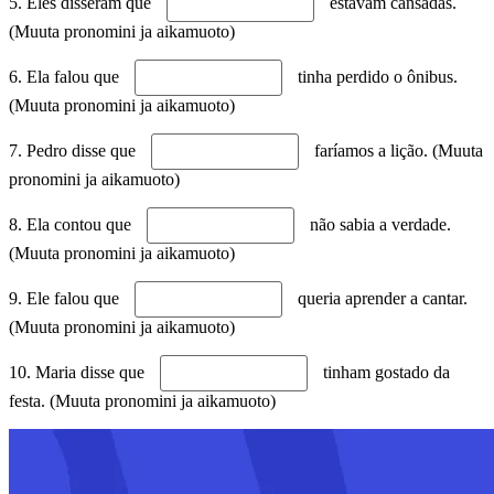
5. Eles disseram que
estavam cansadas.
(Muuta pronomini ja aikamuoto)
6. Ela falou que
tinha perdido o ônibus.
(Muuta pronomini ja aikamuoto)
7. Pedro disse que
faríamos a lição. (Muuta
pronomini ja aikamuoto)
8. Ela contou que
não sabia a verdade.
(Muuta pronomini ja aikamuoto)
9. Ele falou que
queria aprender a cantar.
(Muuta pronomini ja aikamuoto)
10. Maria disse que
tinham gostado da
festa. (Muuta pronomini ja aikamuoto)