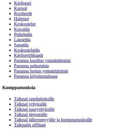
Kielioppi
Kurssit
Roolipelit
Hahmot
Keskustelut
Kuvatila
Puhelutila
Lausetila
Sanatila
Keskustelutila
Kielisertifikaatit
Paranna kuullun ymmärtämistä
Paranna puhumista
Paranna luetun ymmärtämistä
Paranna kirjoitustaitoasi
Kumppanuuksia
Talkpal oppilaitoksille
Talkpal yrityksille
Talkpal suuryrityksille
Talkpal järjestöille
Talkpal jälleenmyyjille ja kumppanuuksille
Talkpalin affiliate