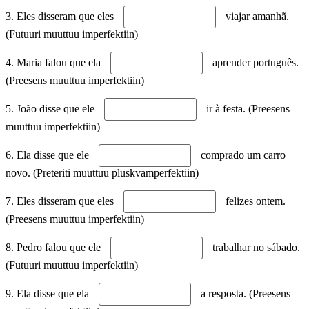
3. Eles disseram que eles
viajar amanhã.
(Futuuri muuttuu imperfektiin)
4. Maria falou que ela
aprender português.
(Preesens muuttuu imperfektiin)
5. João disse que ele
ir à festa. (Preesens
muuttuu imperfektiin)
6. Ela disse que ele
comprado um carro
novo. (Preteriti muuttuu pluskvamperfektiin)
7. Eles disseram que eles
felizes ontem.
(Preesens muuttuu imperfektiin)
8. Pedro falou que ele
trabalhar no sábado.
(Futuuri muuttuu imperfektiin)
9. Ela disse que ela
a resposta. (Preesens