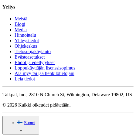
Yritys
Meistä
Blogi
Media
Hinnoittelu
Yhteystiedot
Ohjekeskus
Tietosuojakäytäntö
Evästeasetukset
Ehdot ja edellytykset
Loppukäyttäjän lisenssisopimus
Älä myy tai jaa henkilötietojani
Leia tiedot
Talkpal, Inc., 2810 N Church St, Wilmington, Delaware 19802, US
© 2026 Kaikki oikeudet pidätetään.
Suomi