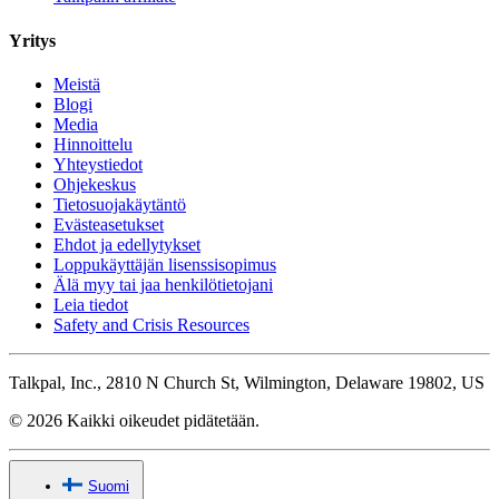
Yritys
Meistä
Blogi
Media
Hinnoittelu
Yhteystiedot
Ohjekeskus
Tietosuojakäytäntö
Evästeasetukset
Ehdot ja edellytykset
Loppukäyttäjän lisenssisopimus
Älä myy tai jaa henkilötietojani
Leia tiedot
Safety and Crisis Resources
Talkpal, Inc., 2810 N Church St, Wilmington, Delaware 19802, US
© 2026 Kaikki oikeudet pidätetään.
Suomi