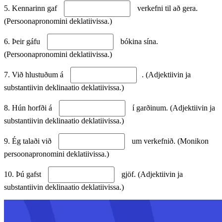
5. Kennarinn gaf
verkefni til að gera.
(Persoonapronomini deklatiivissa.)
6. Þeir gáfu
bókina sína.
(Persoonapronomini deklatiivissa.)
7. Við hlustuðum á
. (Adjektiivin ja
substantiivin deklinaatio deklatiivissa.)
8. Hún horfði á
í garðinum. (Adjektiivin ja
substantiivin deklinaatio deklatiivissa.)
9. Ég talaði við
um verkefnið. (Monikon
persoonapronomini deklatiivissa.)
10. Þú gafst
gjöf. (Adjektiivin ja
substantiivin deklinaatio deklatiivissa.)