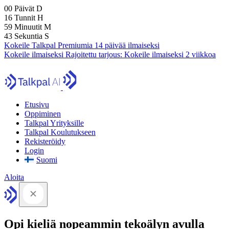
00
Päivät
D
16
Tunnit
H
59
Minuutit
M
41
Sekuntia
S
Kokeile Talkpal Premiumia 14 päivää ilmaiseksi
Kokeile ilmaiseksi
Rajoitettu tarjous:
Kokeile ilmaiseksi 2 viikkoa
Etusivu
Oppiminen
Talkpal Yrityksille
Talkpal Koulutukseen
Rekisteröidy
Login
Suomi
Aloita
Opi kieliä nopeammin tekoälyn avulla