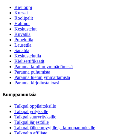
Kielioppi
Kurssit
Roolipelit
Hahmot
Keskustelut
Kuvatila
Puhelutila
Lausetila
Sanatila
Keskustelutila
Kielisertifikaatit
Paranna kuullun ymmärtämistä
Paranna puhumista
Paranna luetun ymmärtämistä
Paranna kirjoitustaitoasi
Kumppanuuksia
Talkpal oppilaitoksille
Talkpal yrityksille
Talkpal suuryrityksille
Talkpal järjestöille
Talkpal jälleenmyyjille ja kumppanuuksille
Talkpalin affiliate