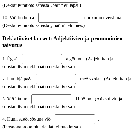
(Deklatiivimuoto sanasta „barn“ eli lapsi.)
10. Við töldum á
sem komu í veisluna.
(Deklatiivimuoto sanasta „maður“ eli mies.)
Deklatiiviset lauseet: Adjektiivien ja pronominien
taivutus
1. Ég sá
á götunni. (Adjektiivin ja
substantiivin deklinaatio deklatiivissa.)
2. Hún hjálpaði
með skólan. (Adjektiivin ja
substantiivin deklinaatio deklatiivissa.)
3. Við hittum
í búðinni. (Adjektiivin ja
substantiivin deklinaatio deklatiivissa.)
4. Hann sagði söguna við
.
(Persoonapronomini deklatiivimuodossa.)