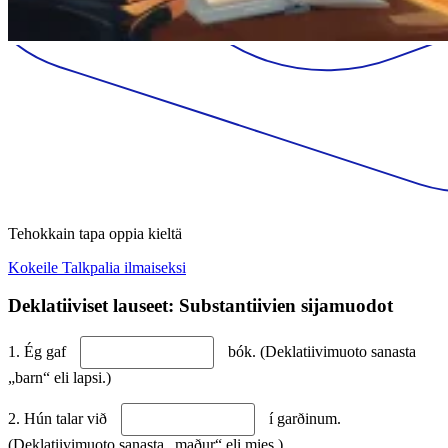
Tehokkain tapa oppia kieltä
Kokeile Talkpalia ilmaiseksi
Deklatiiviset lauseet: Substantiivien sijamuodot
1. Ég gaf
bók. (Deklatiivimuoto sanasta
„barn“ eli lapsi.)
2. Hún talar við
í garðinum.
(Deklatiivimuoto sanasta „maður“ eli mies.)