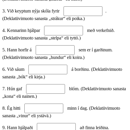
3. Við keyptum nýja skóla fyrir
.
(Deklatiivimuoto sanasta „strákur“ eli poika.)
4. Kennarinn hjálpar
með verkefnið.
(Deklatiivimuoto sanasta „stelpa“ eli tyttö.)
5. Hann horfir á
sem er í garðinum.
(Deklatiivimuoto sanasta „hundur“ eli koira.)
6. Við sáum
á borðinu. (Deklatiivimuoto
sanasta „bók“ eli kirja.)
7. Hún gaf
blóm. (Deklatiivimuoto sanasta
„kona“ eli nainen.)
8. Ég hitti
minn í dag. (Deklatiivimuoto
sanasta „vinur“ eli ystävä.)
9. Hann hjálpaði
að finna leiðina.