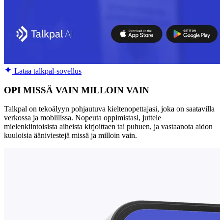
Lataa talkpal-sovellus
OPI MISSÄ VAIN MILLOIN VAIN
Talkpal on tekoälyyn pohjautuva kieltenopettajasi, joka on saatavilla
verkossa ja mobiilissa. Nopeuta oppimistasi, juttele
mielenkiintoisista aiheista kirjoittaen tai puhuen, ja vastaanota aidon
kuuloisia ääniviestejä missä ja milloin vain.