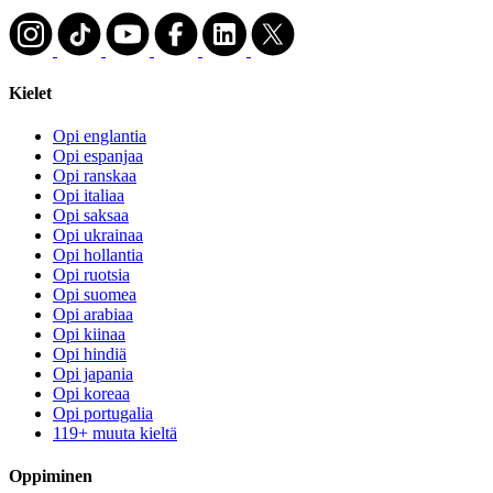
Kielet
Opi englantia
Opi espanjaa
Opi ranskaa
Opi italiaa
Opi saksaa
Opi ukrainaa
Opi hollantia
Opi ruotsia
Opi suomea
Opi arabiaa
Opi kiinaa
Opi hindiä
Opi japania
Opi koreaa
Opi portugalia
119+ muuta kieltä
Oppiminen