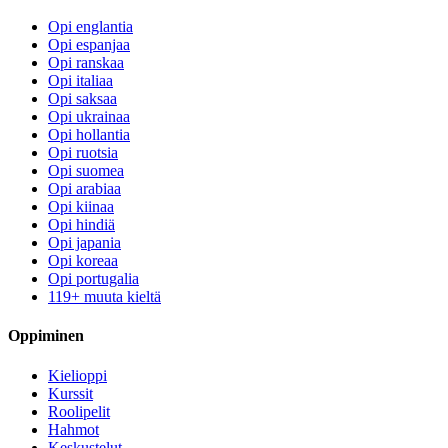
Opi englantia
Opi espanjaa
Opi ranskaa
Opi italiaa
Opi saksaa
Opi ukrainaa
Opi hollantia
Opi ruotsia
Opi suomea
Opi arabiaa
Opi kiinaa
Opi hindiä
Opi japania
Opi koreaa
Opi portugalia
119+ muuta kieltä
Oppiminen
Kielioppi
Kurssit
Roolipelit
Hahmot
Keskustelut