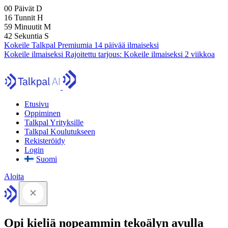
00
Päivät
D
16
Tunnit
H
59
Minuutit
M
41
Sekuntia
S
Kokeile Talkpal Premiumia 14 päivää ilmaiseksi
Kokeile ilmaiseksi
Rajoitettu tarjous:
Kokeile ilmaiseksi 2 viikkoa
Etusivu
Oppiminen
Talkpal Yrityksille
Talkpal Koulutukseen
Rekisteröidy
Login
Suomi
Aloita
Opi kieliä nopeammin tekoälyn avulla