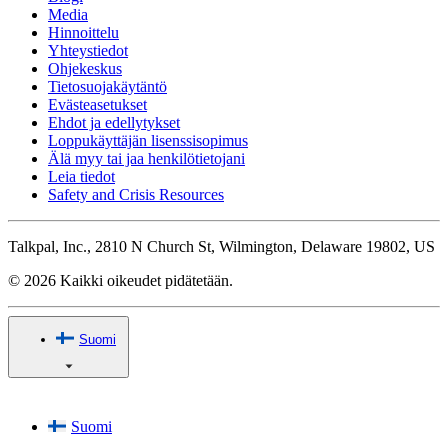
Media
Hinnoittelu
Yhteystiedot
Ohjekeskus
Tietosuojakäytäntö
Evästeasetukset
Ehdot ja edellytykset
Loppukäyttäjän lisenssisopimus
Älä myy tai jaa henkilötietojani
Leia tiedot
Safety and Crisis Resources
Talkpal, Inc., 2810 N Church St, Wilmington, Delaware 19802, US
© 2026 Kaikki oikeudet pidätetään.
Suomi
Suomi