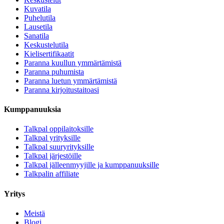
Kuvatila
Puhelutila
Lausetila
Sanatila
Keskustelutila
Kielisertifikaatit
Paranna kuullun ymmärtämistä
Paranna puhumista
Paranna luetun ymmärtämistä
Paranna kirjoitustaitoasi
Kumppanuuksia
Talkpal oppilaitoksille
Talkpal yrityksille
Talkpal suuryrityksille
Talkpal järjestöille
Talkpal jälleenmyyjille ja kumppanuuksille
Talkpalin affiliate
Yritys
Meistä
Blogi