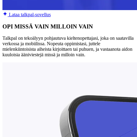
Lataa talkpal-sovellus
OPI MISSÄ VAIN MILLOIN VAIN
Talkpal on tekoälyyn pohjautuva kieltenopettajasi, joka on saatavilla
verkossa ja mobiilissa. Nopeuta oppimistasi, juttele
mielenkiintoisista aiheista kirjoittaen tai puhuen, ja vastaanota aidon
kuuloisia ääniviestejä missä ja milloin vain.