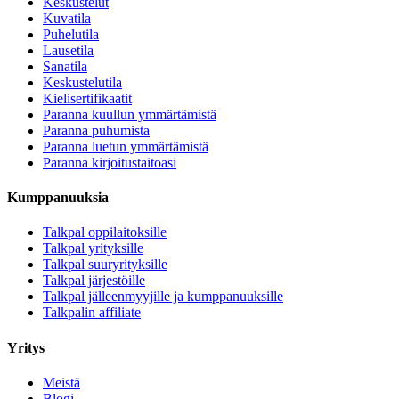
Keskustelut
Kuvatila
Puhelutila
Lausetila
Sanatila
Keskustelutila
Kielisertifikaatit
Paranna kuullun ymmärtämistä
Paranna puhumista
Paranna luetun ymmärtämistä
Paranna kirjoitustaitoasi
Kumppanuuksia
Talkpal oppilaitoksille
Talkpal yrityksille
Talkpal suuryrityksille
Talkpal järjestöille
Talkpal jälleenmyyjille ja kumppanuuksille
Talkpalin affiliate
Yritys
Meistä
Blogi