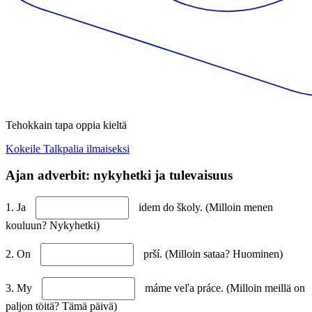
Tehokkain tapa oppia kieltä
Kokeile Talkpalia ilmaiseksi
Ajan adverbit: nykyhetki ja tulevaisuus
1. Ja
idem do školy. (Milloin menen
kouluun? Nykyhetki)
2. On
prší. (Milloin sataa? Huominen)
3. My
máme veľa práce. (Milloin meillä on
paljon töitä? Tämä päivä)