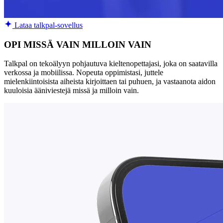
Lataa talkpal-sovellus
OPI MISSÄ VAIN MILLOIN VAIN
Talkpal on tekoälyyn pohjautuva kieltenopettajasi, joka on saatavilla
verkossa ja mobiilissa. Nopeuta oppimistasi, juttele
mielenkiintoisista aiheista kirjoittaen tai puhuen, ja vastaanota aidon
kuuloisia ääniviestejä missä ja milloin vain.