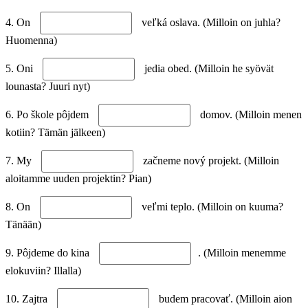
4. On
veľká oslava. (Milloin on juhla?
Huomenna)
5. Oni
jedia obed. (Milloin he syövät
lounasta? Juuri nyt)
6. Po škole pôjdem
domov. (Milloin menen
kotiin? Tämän jälkeen)
7. My
začneme nový projekt. (Milloin
aloitamme uuden projektin? Pian)
8. On
veľmi teplo. (Milloin on kuuma?
Tänään)
9. Pôjdeme do kina
. (Milloin menemme
elokuviin? Illalla)
10. Zajtra
budem pracovať. (Milloin aion