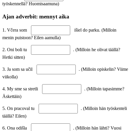
työskennellä? Huomisaamuna)
Ajan adverbit: mennyt aika
1. Včera som
išiel do parku. (Milloin
menin puistoon? Eilen aamulla)
2. Oni boli tu
. (Milloin he olivat täällä?
Hetki sitten)
3. Ja som sa učil
. (Milloin opiskelin? Viime
viikolla)
4. My sme sa stretli
. (Milloin tapasimme?
Äskettäin)
5. On pracoval tu
. (Milloin hän työskenteli
täällä? Eilen)
6. Ona odišla
. (Milloin hän lähti? Vuosi