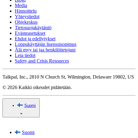
Media
Hinnoittelu
Yhteystiedot
Ohjekeskus
Tietosuojakäytäntö
Evästeasetukset
Ehdot ja edellytykset
Loppukäyttäjän lisenssisopimus
Älä myy tai jaa henkilötietojani
Leia tiedot
Safety and Crisis Resources
Talkpal, Inc., 2810 N Church St, Wilmington, Delaware 19802, US
© 2026 Kaikki oikeudet pidätetään.
Suomi
Suomi