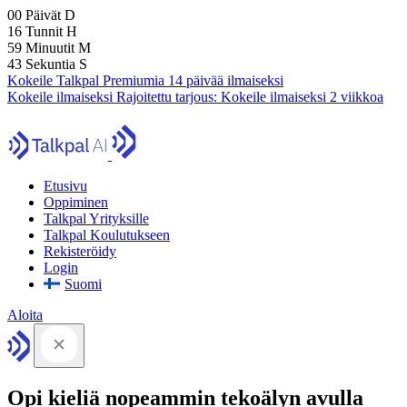
00
Päivät
D
16
Tunnit
H
59
Minuutit
M
42
Sekuntia
S
Kokeile Talkpal Premiumia 14 päivää ilmaiseksi
Kokeile ilmaiseksi
Rajoitettu tarjous:
Kokeile ilmaiseksi 2 viikkoa
Etusivu
Oppiminen
Talkpal Yrityksille
Talkpal Koulutukseen
Rekisteröidy
Login
Suomi
Aloita
Opi kieliä nopeammin tekoälyn avulla