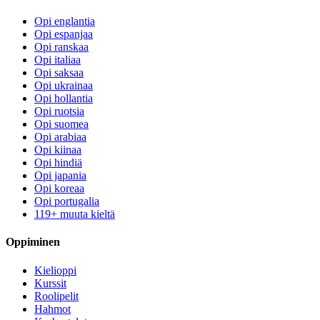
Opi englantia
Opi espanjaa
Opi ranskaa
Opi italiaa
Opi saksaa
Opi ukrainaa
Opi hollantia
Opi ruotsia
Opi suomea
Opi arabiaa
Opi kiinaa
Opi hindiä
Opi japania
Opi koreaa
Opi portugalia
119+ muuta kieltä
Oppiminen
Kielioppi
Kurssit
Roolipelit
Hahmot