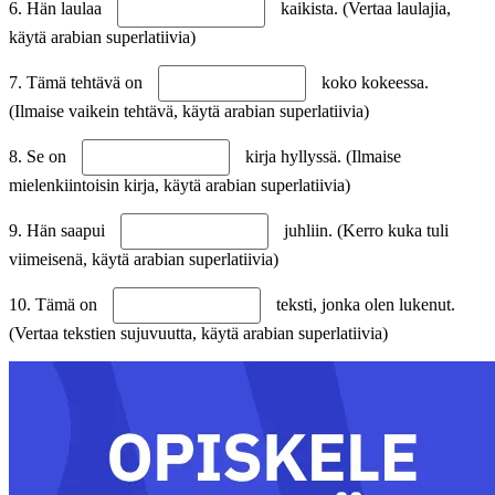
6. Hän laulaa
kaikista. (Vertaa laulajia,
käytä arabian superlatiivia)
7. Tämä tehtävä on
koko kokeessa.
(Ilmaise vaikein tehtävä, käytä arabian superlatiivia)
8. Se on
kirja hyllyssä. (Ilmaise
mielenkiintoisin kirja, käytä arabian superlatiivia)
9. Hän saapui
juhliin. (Kerro kuka tuli
viimeisenä, käytä arabian superlatiivia)
10. Tämä on
teksti, jonka olen lukenut.
(Vertaa tekstien sujuvuutta, käytä arabian superlatiivia)