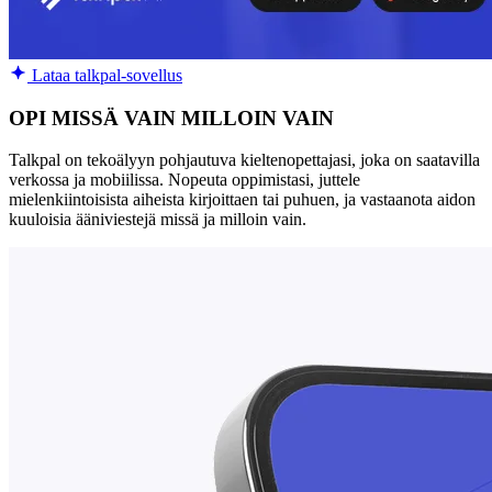
Lataa talkpal-sovellus
OPI MISSÄ VAIN MILLOIN VAIN
Talkpal on tekoälyyn pohjautuva kieltenopettajasi, joka on saatavilla
verkossa ja mobiilissa. Nopeuta oppimistasi, juttele
mielenkiintoisista aiheista kirjoittaen tai puhuen, ja vastaanota aidon
kuuloisia ääniviestejä missä ja milloin vain.