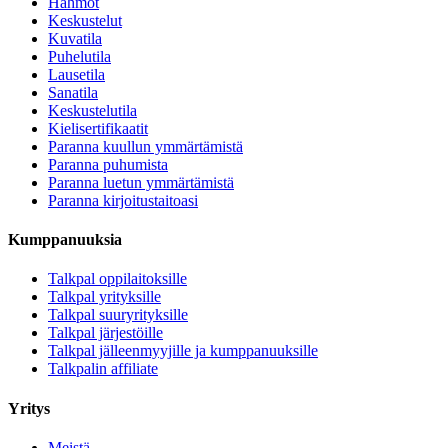
Hahmot
Keskustelut
Kuvatila
Puhelutila
Lausetila
Sanatila
Keskustelutila
Kielisertifikaatit
Paranna kuullun ymmärtämistä
Paranna puhumista
Paranna luetun ymmärtämistä
Paranna kirjoitustaitoasi
Kumppanuuksia
Talkpal oppilaitoksille
Talkpal yrityksille
Talkpal suuryrityksille
Talkpal järjestöille
Talkpal jälleenmyyjille ja kumppanuuksille
Talkpalin affiliate
Yritys
Meistä