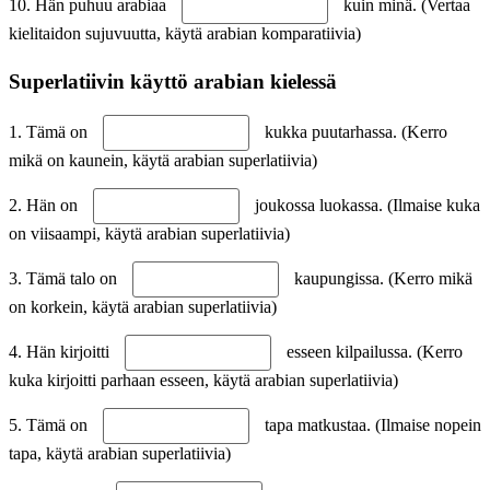
10. Hän puhuu arabiaa
kuin minä. (Vertaa
kielitaidon sujuvuutta, käytä arabian komparatiivia)
Superlatiivin käyttö arabian kielessä
1. Tämä on
kukka puutarhassa. (Kerro
mikä on kaunein, käytä arabian superlatiivia)
2. Hän on
joukossa luokassa. (Ilmaise kuka
on viisaampi, käytä arabian superlatiivia)
3. Tämä talo on
kaupungissa. (Kerro mikä
on korkein, käytä arabian superlatiivia)
4. Hän kirjoitti
esseen kilpailussa. (Kerro
kuka kirjoitti parhaan esseen, käytä arabian superlatiivia)
5. Tämä on
tapa matkustaa. (Ilmaise nopein
tapa, käytä arabian superlatiivia)