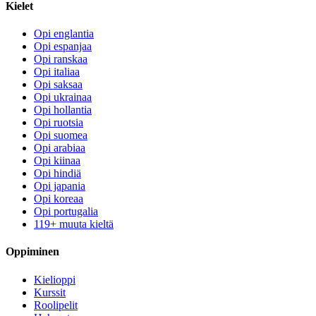
Kielet
Opi englantia
Opi espanjaa
Opi ranskaa
Opi italiaa
Opi saksaa
Opi ukrainaa
Opi hollantia
Opi ruotsia
Opi suomea
Opi arabiaa
Opi kiinaa
Opi hindiä
Opi japania
Opi koreaa
Opi portugalia
119+ muuta kieltä
Oppiminen
Kielioppi
Kurssit
Roolipelit