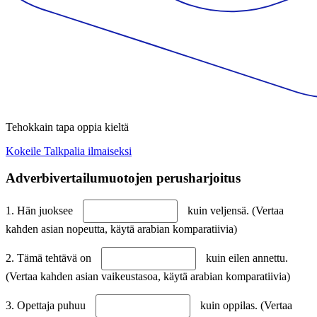
Tehokkain tapa oppia kieltä
Kokeile Talkpalia ilmaiseksi
Adverbivertailumuotojen perusharjoitus
1. Hän juoksee
kuin veljensä. (Vertaa
kahden asian nopeutta, käytä arabian komparatiivia)
2. Tämä tehtävä on
kuin eilen annettu.
(Vertaa kahden asian vaikeustasoa, käytä arabian komparatiivia)
3. Opettaja puhuu
kuin oppilas. (Vertaa