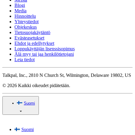
Blogi
Media
Hinnoittelu
Yhteystiedot
Ohjekeskus
Tietosuojakäytäntö
Evästeasetukset
Ehdot ja edellytykset
Loppukäyttäjän lisenssisopimus
Älä myy tai jaa henkilötietojani
Leia tiedot
Talkpal, Inc., 2810 N Church St, Wilmington, Delaware 19802, US
© 2026 Kaikki oikeudet pidätetään.
Suomi
Suomi