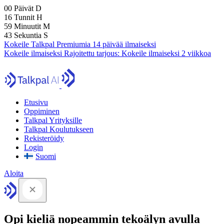
00
Päivät
D
16
Tunnit
H
59
Minuutit
M
42
Sekuntia
S
Kokeile Talkpal Premiumia 14 päivää ilmaiseksi
Kokeile ilmaiseksi
Rajoitettu tarjous:
Kokeile ilmaiseksi 2 viikkoa
Etusivu
Oppiminen
Talkpal Yrityksille
Talkpal Koulutukseen
Rekisteröidy
Login
Suomi
Aloita
Opi kieliä nopeammin tekoälyn avulla