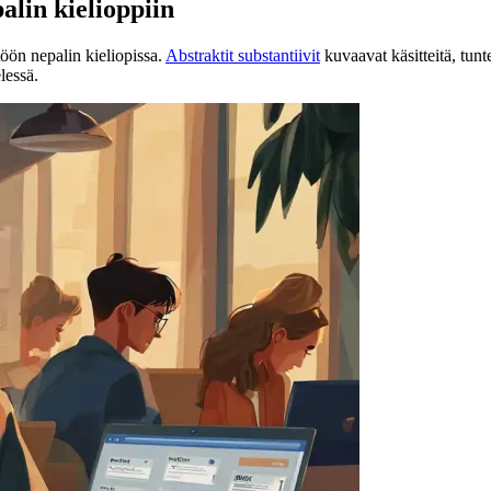
alin kielioppiin
töön nepalin kieliopissa.
Abstraktit substantiivit
kuvaavat käsitteitä, tunte
lessä.