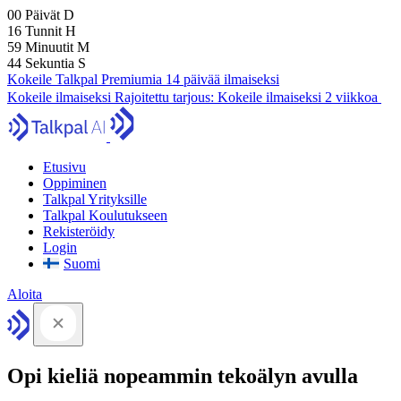
00
Päivät
D
16
Tunnit
H
59
Minuutit
M
43
Sekuntia
S
Kokeile Talkpal Premiumia 14 päivää ilmaiseksi
Kokeile ilmaiseksi
Rajoitettu tarjous:
Kokeile ilmaiseksi 2 viikkoa
Etusivu
Oppiminen
Talkpal Yrityksille
Talkpal Koulutukseen
Rekisteröidy
Login
Suomi
Aloita
Opi kieliä nopeammin tekoälyn avulla