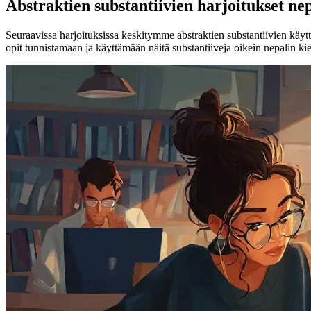
Abstraktien substantiivien harjoitukset nep
Seuraavissa harjoituksissa keskitymme abstraktien substantiivien käyt
opit tunnistamaan ja käyttämään näitä substantiiveja oikein nepalin kie