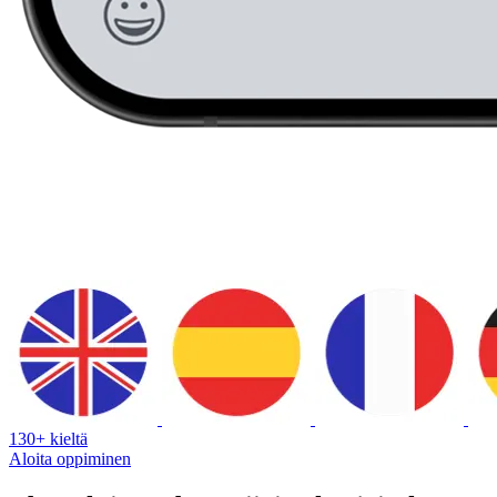
130+ kieltä
Aloita oppiminen