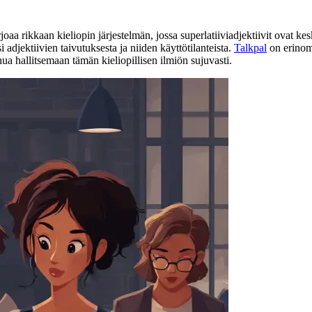
joaa rikkaan kieliopin järjestelmän, jossa superlatiiviadjektiivit ovat ke
 adjektiivien taivutuksesta ja niiden käyttötilanteista.
Talkpal
on erinoma
nua hallitsemaan tämän kieliopillisen ilmiön sujuvasti.