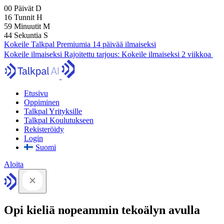
00
Päivät
D
16
Tunnit
H
59
Minuutit
M
43
Sekuntia
S
Kokeile Talkpal Premiumia 14 päivää ilmaiseksi
Kokeile ilmaiseksi
Rajoitettu tarjous:
Kokeile ilmaiseksi 2 viikkoa
Etusivu
Oppiminen
Talkpal Yrityksille
Talkpal Koulutukseen
Rekisteröidy
Login
Suomi
Aloita
Opi kieliä nopeammin tekoälyn avulla