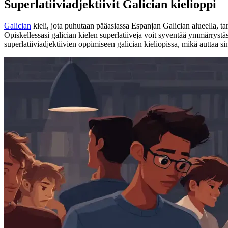
Superlatiiviadjektiivit Galician kielioppi
Galician
kieli, jota puhutaan pääasiassa Espanjan Galician alueella, tar
Opiskellessasi galician kielen superlatiiveja voit syventää ymmärrystäsi
superlatiiviadjektiivien oppimiseen galician kieliopissa, mikä auttaa si