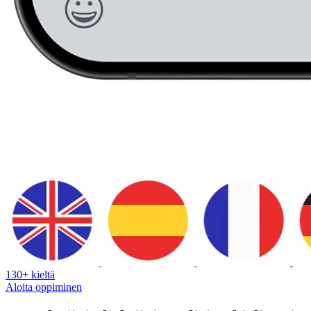
130+ kieltä
Aloita oppiminen