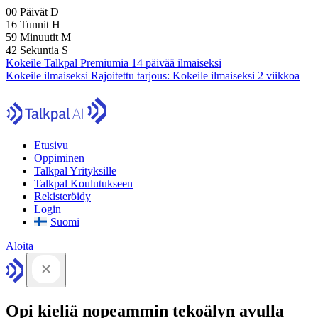
00
Päivät
D
16
Tunnit
H
59
Minuutit
M
41
Sekuntia
S
Kokeile Talkpal Premiumia 14 päivää ilmaiseksi
Kokeile ilmaiseksi
Rajoitettu tarjous:
Kokeile ilmaiseksi 2 viikkoa
Etusivu
Oppiminen
Talkpal Yrityksille
Talkpal Koulutukseen
Rekisteröidy
Login
Suomi
Aloita
Opi kieliä nopeammin tekoälyn avulla