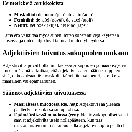
Esimerkkejä artikkeleista
Maskuliini:
de boom (puu), de auto (auto)
Feminiini:
de tafel (pöytä), de stoel (tuoli)
Neutri:
het boek (kirja), het kind (lapsi)
Tämä ero vaikuttaa myös siihen, miten substantiiveja käytetään
lauseissa ja miten adjektiivit taipuvat niiden yhteydessä.
Adjektiivien taivutus sukupuolen mukaan
Adjektiivit taipuvat hollannin kielessä sukupuolen ja määräisyyden
mukaan. Tämä tarkoittaa, että adjektiivi saa eri päätteet riippuen
siitä, onko substantiivi maskuliini/feminiini vai neutri, ja onko se
määräinen vai epämääräinen.
Säännöt adjektiivien taivutuksessa
Määräisessä muodossa (de, het):
Adjektiivi saa yleensä
päätteeksi
-e
kaikissa sukupuolissa.
Epämääräisessä muodossa (een):
Neutri-sukupuoliset sanat
saavat adjektiivilta usein nollapäätteen, kun taas
maskuliini/feminiini-sukupuolisilla adjektiivi taipuu päätteellä
-e
.