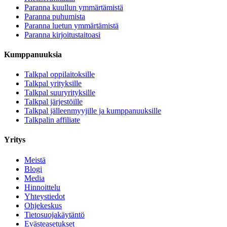
Paranna kuullun ymmärtämistä
Paranna puhumista
Paranna luetun ymmärtämistä
Paranna kirjoitustaitoasi
Kumppanuuksia
Talkpal oppilaitoksille
Talkpal yrityksille
Talkpal suuryrityksille
Talkpal järjestöille
Talkpal jälleenmyyjille ja kumppanuuksille
Talkpalin affiliate
Yritys
Meistä
Blogi
Media
Hinnoittelu
Yhteystiedot
Ohjekeskus
Tietosuojakäytäntö
Evästeasetukset