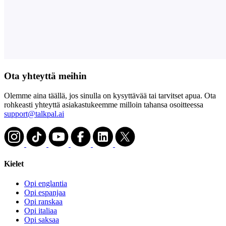
Ota yhteyttä meihin
Olemme aina täällä, jos sinulla on kysyttävää tai tarvitset apua. Ota
rohkeasti yhteyttä asiakastukeemme milloin tahansa osoitteessa
support@talkpal.ai
Kielet
Opi englantia
Opi espanjaa
Opi ranskaa
Opi italiaa
Opi saksaa