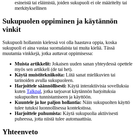
esineistä tai eläimistä, joiden sukupuoli ei ole määritelty tai
merkityksellinen
Sukupuolen oppiminen ja käytännön
vinkit
Sukupuoli hollannin kielessä voi olla haastava oppia, koska
sukupuoli ei aina vastaa suomalaista tai muita kieliä. Tässä
muutamia vinkkejä, jotka auttavat oppimisessa:
Muista artikkelit:
Jokaisen uuden sanan yhteydessä opettele
myös sen artikkeli (de tai het).
Käytä muistitekniikoita:
Liitä sanat mielikuvien tai
tarinoiden avulla sukupuoleen.
Harjoittele säännöllisesti:
Käytä interaktiivisia sovelluksia
kuten
Talkpal
, jotka tarjoavat käytännön harjoituksia
sukupuolten tunnistamiseen ja käyttöön.
Kuuntele ja lue paljon hollantia:
Näin sukupuolten käyttö
tulee tutuksi luonnollisessa kontekstissa.
Harjoittele puhumista:
Käytä sukupuolia aktiivisesti
puheessa, jotta niistä tulee automaattisia.
Yhteenveto