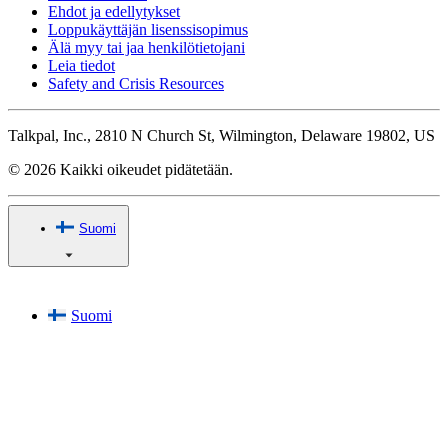
Ehdot ja edellytykset
Loppukäyttäjän lisenssisopimus
Älä myy tai jaa henkilötietojani
Leia tiedot
Safety and Crisis Resources
Talkpal, Inc., 2810 N Church St, Wilmington, Delaware 19802, US
© 2026 Kaikki oikeudet pidätetään.
Suomi
Suomi