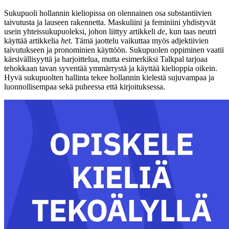
Sukupuoli hollannin kieliopissa on olennainen osa substantiivien
taivutusta ja lauseen rakennetta. Maskuliini ja feminiini yhdistyvät
usein yhteissukupuoleksi, johon liittyy artikkeli
de
, kun taas neutri
käyttää artikkelia
het
. Tämä jaottelu vaikuttaa myös adjektiivien
taivutukseen ja pronominien käyttöön. Sukupuolen oppiminen vaatii
kärsivällisyyttä ja harjoittelua, mutta esimerkiksi Talkpal tarjoaa
tehokkaan tavan syventää ymmärrystä ja käyttää kielioppia oikein.
Hyvä sukupuolten hallinta tekee hollannin kielestä sujuvampaa ja
luonnollisempaa sekä puheessa että kirjoituksessa.