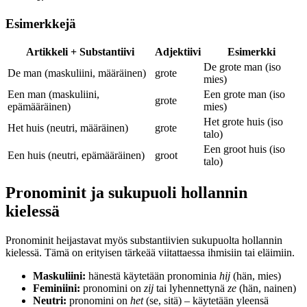
Esimerkkejä
Artikkeli + Substantiivi
Adjektiivi
Esimerkki
De grote man (iso
De man (maskuliini, määräinen)
grote
mies)
Een man (maskuliini,
Een grote man (iso
grote
epämääräinen)
mies)
Het grote huis (iso
Het huis (neutri, määräinen)
grote
talo)
Een groot huis (iso
Een huis (neutri, epämääräinen)
groot
talo)
Pronominit ja sukupuoli hollannin
kielessä
Pronominit heijastavat myös substantiivien sukupuolta hollannin
kielessä. Tämä on erityisen tärkeää viitattaessa ihmisiin tai eläimiin.
Maskuliini:
hänestä käytetään pronominia
hij
(hän, mies)
Feminiini:
pronomini on
zij
tai lyhennettynä
ze
(hän, nainen)
Neutri:
pronomini on
het
(se, sitä) – käytetään yleensä