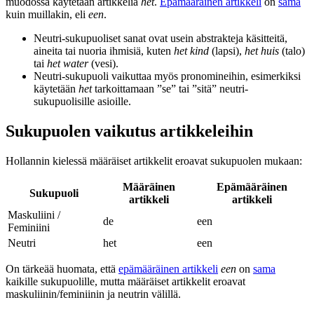
muodossa käytetään artikkelia
het
.
Epämääräinen artikkeli
on
sama
kuin muillakin, eli
een
.
Neutri-sukupuoliset sanat ovat usein abstrakteja käsitteitä,
aineita tai nuoria ihmisiä, kuten
het kind
(lapsi),
het huis
(talo)
tai
het water
(vesi).
Neutri-sukupuoli vaikuttaa myös pronomineihin, esimerkiksi
käytetään
het
tarkoittamaan ”se” tai ”sitä” neutri-
sukupuolisille asioille.
Sukupuolen vaikutus artikkeleihin
Hollannin kielessä määräiset artikkelit eroavat sukupuolen mukaan:
Määräinen
Epämääräinen
Sukupuoli
artikkeli
artikkeli
Maskuliini /
de
een
Feminiini
Neutri
het
een
On tärkeää huomata, että
epämääräinen artikkeli
een
on
sama
kaikille sukupuolille, mutta määräiset artikkelit eroavat
maskuliinin/feminiinin ja neutrin välillä.