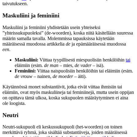
taivutukseen.
Maskuliini ja feminiini
Maskuliini ja feminiini yhdistetään usein yhteiseksi
”yhteissukupuoleksi” (de-woorden), koska niitä käsitellään suuressa
määrin samalla tavalla. Molemmissa tapauksissa käytetään
määräisessä muodossa artikkelia
de
ja epämääräisessä muodossa
een
.
Maskuliini:
Viittaa tyypillisesti miespuolisiin henkilöihin
tai
eläimiin (esim.
de man
– mies,
de vader
– isä).
Feminiini:
Viittaa naispuolisiin henkilöihin tai eläimiin (esim.
de vrouw
– nainen,
de moeder
– äiti).
Käytännössä monet substantiivit, jotka eivät viittaa ihmisiin tai
eläimiin, ovat myös maskuliineja tai feminiinejä, mutta usein oppijan
on opittava tämä ulkoa, koska sukupuolen määräytyminen ei aina
ole loogista.
Neutri
Neutri-sukupuoli eli keskussukupuoli (het-woorden) on toinen
merkittävä ryhmä, joka sisältää substantiiveja, joiden määräisessä