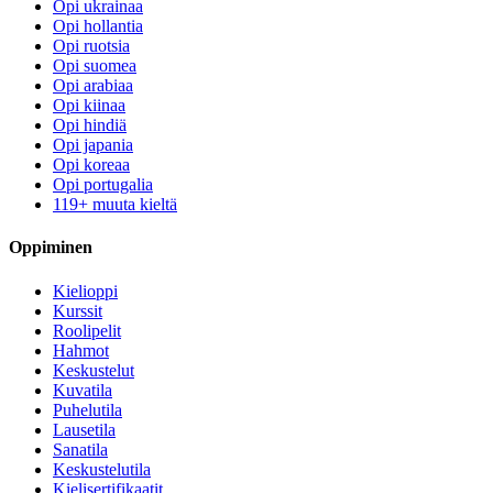
Opi ukrainaa
Opi hollantia
Opi ruotsia
Opi suomea
Opi arabiaa
Opi kiinaa
Opi hindiä
Opi japania
Opi koreaa
Opi portugalia
119+ muuta kieltä
Oppiminen
Kielioppi
Kurssit
Roolipelit
Hahmot
Keskustelut
Kuvatila
Puhelutila
Lausetila
Sanatila
Keskustelutila
Kielisertifikaatit