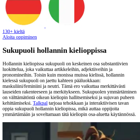
130+ kieltä
Aloita oppiminen
Sukupuoli hollannin kielioppissa
Hollannin kieliopissa sukupuoli on keskeinen osa substantiivien
luokittelua, joka vaikuttaa artikkeleihin, adjektiiveihin ja
pronomineihin. Toisin kuin monissa muissa kielissä, hollannin
kielessä sukupuoli on jaettu kahteen pääluokkaan:
maskuliini/feminiini ja neutri. Tämä ero vaikuttaa merkittävästi
lauseiden rakenteeseen ja merkitykseen. Sukupuolen ymmärtäminen
on välttämätöntä oikean kieliopin hallitsemiseksi ja sujuvan puheen
kehittämiseksi.
Talkpal
tarjoaa tehokkaan ja interaktiivisen tavan
oppia sukupuoli hollannin kieliopissa, mikä auttaa oppijoita
ymmärtämään ja soveltamaan tätä kieliopin osa-aluetta käytännössä.