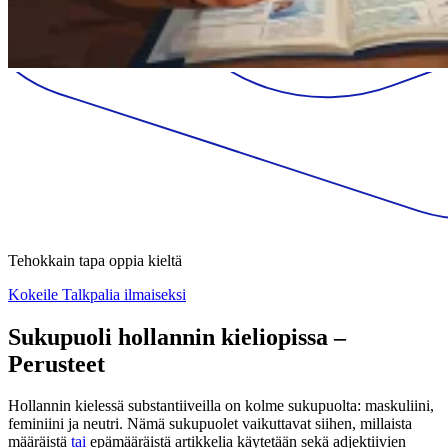
Tehokkain tapa oppia kieltä
Kokeile Talkpalia ilmaiseksi
Sukupuoli hollannin kieliopissa –
Perusteet
Hollannin kielessä substantiiveilla on kolme sukupuolta: maskuliini,
feminiini ja neutri. Nämä sukupuolet vaikuttavat siihen, millaista
määräistä
tai
epämääräistä artikkelia käytetään sekä adjektiivien