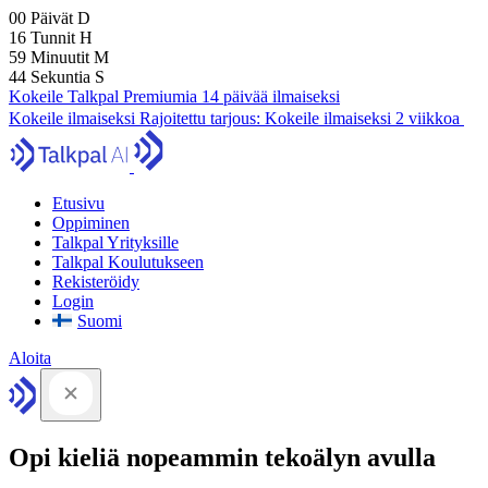
00
Päivät
D
16
Tunnit
H
59
Minuutit
M
43
Sekuntia
S
Kokeile Talkpal Premiumia 14 päivää ilmaiseksi
Kokeile ilmaiseksi
Rajoitettu tarjous:
Kokeile ilmaiseksi 2 viikkoa
Etusivu
Oppiminen
Talkpal Yrityksille
Talkpal Koulutukseen
Rekisteröidy
Login
Suomi
Aloita
Opi kieliä nopeammin tekoälyn avulla