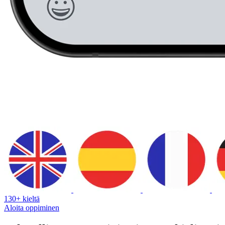
130+ kieltä
Aloita oppiminen