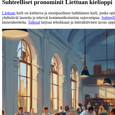
Suhteelliset pronominit Liettuan kielioppi
Liettuan
kieli on kiehtova ja monipuolinen balttilainen kieli, jonka opi
yhdistävät lauseita ja tekevät kommunikoinnista sujuvampaa.
Suhteell
lauserakenteita.
Talkpal
tarjoaa tehokkaan ja interaktiivisen tavan oppi