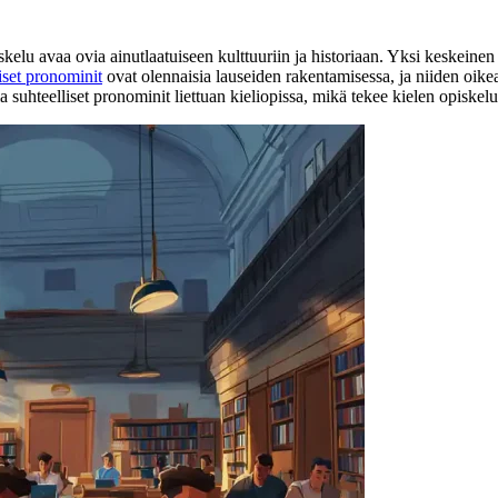
skelu avaa ovia ainutlaatuiseen kulttuuriin ja historiaan. Yksi keskeine
iset pronominit
ovat olennaisia lauseiden rakentamisessa, ja niiden oi
a suhteelliset pronominit liettuan kieliopissa, mikä tekee kielen opiske