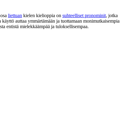
n osa
liettuan
kielen kielioppia on
suhteelliset pronominit
, jotka
kea käyttö auttaa ymmärtämään ja tuottamaan monimutkaisempia
lusta entistä mielekkäämpää ja tuloksellisempaa.