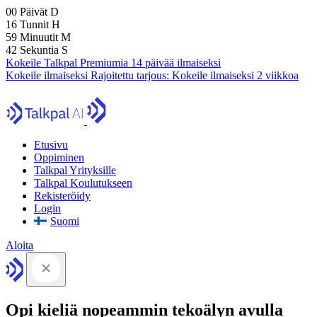
00
Päivät
D
16
Tunnit
H
59
Minuutit
M
41
Sekuntia
S
Kokeile Talkpal Premiumia 14 päivää ilmaiseksi
Kokeile ilmaiseksi
Rajoitettu tarjous:
Kokeile ilmaiseksi 2 viikkoa
Etusivu
Oppiminen
Talkpal Yrityksille
Talkpal Koulutukseen
Rekisteröidy
Login
Suomi
Aloita
Opi kieliä nopeammin tekoälyn avulla