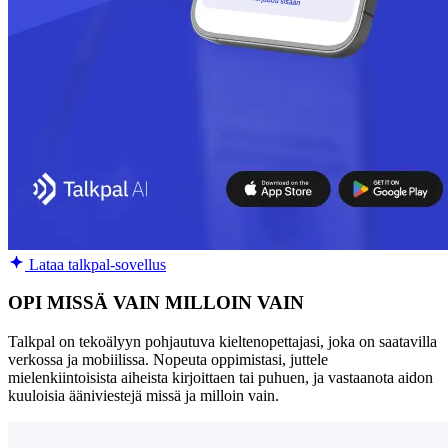
Lataa talkpal-sovellus
OPI MISSÄ VAIN MILLOIN VAIN
Talkpal on tekoälyyn pohjautuva kieltenopettajasi, joka on saatavilla
verkossa ja mobiilissa. Nopeuta oppimistasi, juttele
mielenkiintoisista aiheista kirjoittaen tai puhuen, ja vastaanota aidon
kuuloisia ääniviestejä missä ja milloin vain.