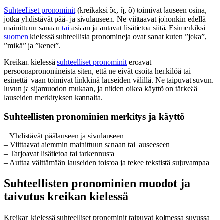
Suhteelliset pronominit
(kreikaksi ὅς, ἥ, ὅ) toimivat lauseen osina,
jotka yhdistävät pää- ja sivulauseen. Ne viittaavat johonkin edellä
mainittuun sanaan
tai
asiaan ja antavat lisätietoa siitä. Esimerkiksi
suomen
kielessä suhteellisia pronomineja ovat sanat kuten ”joka”,
”mikä” ja ”kenet”.
Kreikan kielessä
suhteelliset pronominit
eroavat
persoonapronomineista siten, että ne eivät osoita henkilöä tai
esinettä, vaan toimivat linkkinä lauseiden välillä. Ne taipuvat suvun,
luvun ja sijamuodon mukaan, ja niiden oikea käyttö on tärkeää
lauseiden merkityksen kannalta.
Suhteellisten pronominien merkitys ja käyttö
– Yhdistävät päälauseen ja sivulauseen
– Viittaavat aiemmin mainittuun sanaan tai lauseeseen
– Tarjoavat lisätietoa tai tarkennusta
– Auttaa välttämään lauseiden toistoa ja tekee tekstistä sujuvampaa
Suhteellisten pronominien muodot ja
taivutus kreikan kielessä
Kreikan kielessä suhteelliset pronominit taipuvat kolmessa suvussa