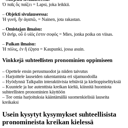
Ὁ παῖς ὅς παίζει = Lapsi, joka leikkii.
–
Objekti sivulauseessa:
Ἡ γυνή, ἣν ἀγαπῶ, = Nainen, jota rakastan.
–
Omistajan ilmaisu:
Ὁ ἀνήρ, οὗ ὁ υἱός ἐστιν σοφός = Mies, jonka poika on viisas.
–
Paikan ilmaisu:
Ἡ πόλις, ἐν ἥ ἐζησα = Kaupunki, jossa asuin.
Vinkkejä suhteellisten pronominien oppimiseen
– Opettele ensin perusmuodot ja niiden taivutus
– Harjoittele lauseiden rakentamista eri sijamuodoilla
– Hyödynnä Talkpalin interaktiivisia tehtäviä ja kielioppiselityksiä
– Kuuntele ja lue autenttista kreikan kieltä, kiinnitä huomiota
suhteellisten pronominien käyttöön
– Tee omia harjoituksia kääntämällä suomenkielisiä lauseita
kreikaksi
Usein kysytyt kysymykset suhteellisista
pronomineista kreikan kielessä