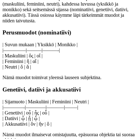
(maskuliini, feminiini, neutri), kahdessa luvussa (yksikkö ja
monikko) sekä seitsemässä sijassa (nominatiivi, genetiivi, datiivi,
akkusatiivi). Tässä osiossa käymme läpi tärkeimmät muodot ja
niiden taivutusta.
Perusmuodot (nominatiivi)
| Suvun mukaan | Yksikkö | Monikko |
|————–|———|———-|
| Maskuliini | ὅς | οἵ |
| Feminiini | ἥ | αἵ |
| Neutri | ὅ | ἅ |
Nämä muodot toimivat yleensä lauseen subjektina.
Genetiivi, datiivi ja akkusatiivi
| Sijamuoto | Maskuliini | Feminiini | Neutri |
|————-|————|———–|——–|
| Genetiivi | οὗ | ἧς | οὗ |
| Datiivi | ᾧ | ᾗ | ᾧ |
| Akkusatiivi | ὅν | ἥν | ὅ |
Nämä muodot ilmaisevat omistajuutta, epäsuoraa objektia tai suoraa