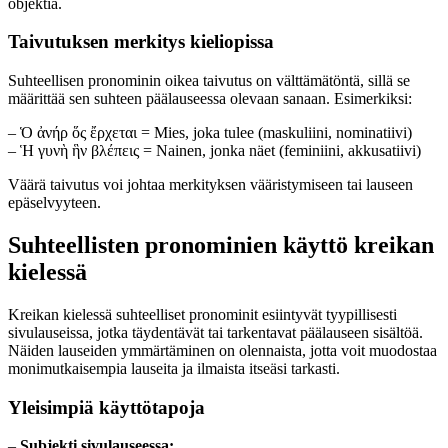
objektia.
Taivutuksen merkitys kieliopissa
Suhteellisen pronominin oikea taivutus on välttämätöntä, sillä se
määrittää sen suhteen päälauseessa olevaan sanaan. Esimerkiksi:
– Ὁ ἀνήρ ὅς ἔρχεται = Mies, joka tulee (maskuliini, nominatiivi)
– Ἡ γυνὴ ἣν βλέπεις = Nainen, jonka näet (feminiini, akkusatiivi)
Väärä taivutus voi johtaa merkityksen vääristymiseen tai lauseen
epäselvyyteen.
Suhteellisten pronominien käyttö kreikan
kielessä
Kreikan kielessä suhteelliset pronominit esiintyvät tyypillisesti
sivulauseissa, jotka täydentävät tai tarkentavat päälauseen sisältöä.
Näiden lauseiden ymmärtäminen on olennaista, jotta voit muodostaa
monimutkaisempia lauseita ja ilmaista itseäsi tarkasti.
Yleisimpiä käyttötapoja
–
Subjekti sivulauseessa: