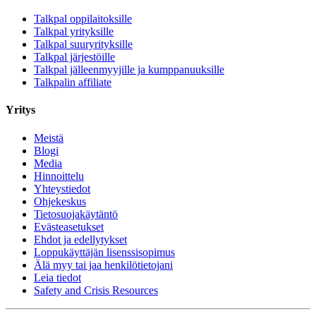
Talkpal oppilaitoksille
Talkpal yrityksille
Talkpal suuryrityksille
Talkpal järjestöille
Talkpal jälleenmyyjille ja kumppanuuksille
Talkpalin affiliate
Yritys
Meistä
Blogi
Media
Hinnoittelu
Yhteystiedot
Ohjekeskus
Tietosuojakäytäntö
Evästeasetukset
Ehdot ja edellytykset
Loppukäyttäjän lisenssisopimus
Älä myy tai jaa henkilötietojani
Leia tiedot
Safety and Crisis Resources