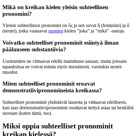
Mikä on kreikan kielen yleisin suhteellinen
pronomini?
Yleisin suhteellinen pronomini on ὅς ja sen suvut ἥ (feminiini) ja ὅ
(neutri), jotka vastaavat
suomen
kielen ”joka” ja ”mikä” -sanoja.
Voivatko suhteelliset pronominit esiintyä ilman
päälauseen substantiivia?
Useimmiten ne viittaavat edellä mainittuun sanaan, mutta joissain
tapauksissa ne voivat toimia myös itsenäisesti, varsinkin neutri-
muodot.
Miten suhteelliset pronominit eroavat
demonstratiivipronomineista kreikassa?
Suhteelliset pronominit yhdistävät lauseita ja viittaavat edelliseen,
kun taas demonstratiivipronominit osoittavat tiettyä asiaa tai henkilöä
suoraan (kuten tämä, tuo).
Miksi oppia suhteelliset pronominit
kreikan kielessä?