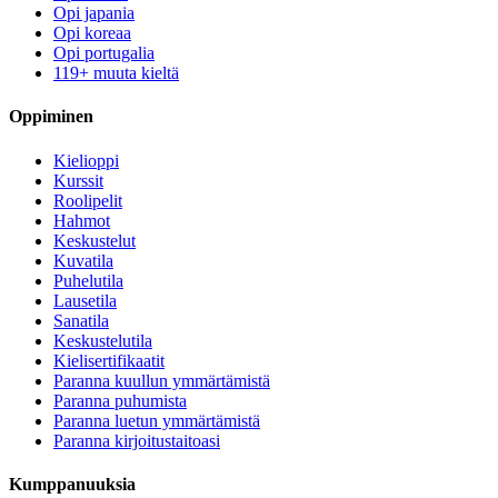
Opi japania
Opi koreaa
Opi portugalia
119+ muuta kieltä
Oppiminen
Kielioppi
Kurssit
Roolipelit
Hahmot
Keskustelut
Kuvatila
Puhelutila
Lausetila
Sanatila
Keskustelutila
Kielisertifikaatit
Paranna kuullun ymmärtämistä
Paranna puhumista
Paranna luetun ymmärtämistä
Paranna kirjoitustaitoasi
Kumppanuuksia