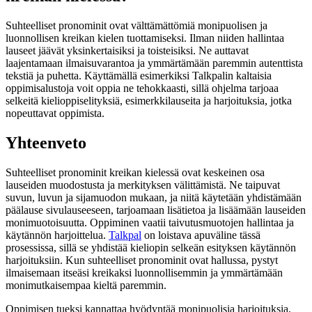
Suhteelliset pronominit ovat välttämättömiä monipuolisen ja
luonnollisen kreikan kielen tuottamiseksi. Ilman niiden hallintaa
lauseet jäävät yksinkertaisiksi ja toisteisiksi. Ne auttavat
laajentamaan ilmaisuvarantoa ja ymmärtämään paremmin autenttista
tekstiä ja puhetta. Käyttämällä esimerkiksi Talkpalin kaltaisia
oppimisalustoja voit oppia ne tehokkaasti, sillä ohjelma tarjoaa
selkeitä kielioppiselityksiä, esimerkkilauseita ja harjoituksia, jotka
nopeuttavat oppimista.
Yhteenveto
Suhteelliset pronominit kreikan kielessä ovat keskeinen osa
lauseiden muodostusta ja merkityksen välittämistä. Ne taipuvat
suvun, luvun ja sijamuodon mukaan, ja niitä käytetään yhdistämään
päälause sivulauseeseen, tarjoamaan lisätietoa ja lisäämään lauseiden
monimuotoisuutta. Oppiminen vaatii taivutusmuotojen hallintaa ja
käytännön harjoittelua.
Talkpal
on loistava apuväline tässä
prosessissa, sillä se yhdistää kieliopin selkeän esityksen käytännön
harjoituksiin. Kun suhteelliset pronominit ovat hallussa, pystyt
ilmaisemaan itseäsi kreikaksi luonnollisemmin ja ymmärtämään
monimutkaisempaa kieltä paremmin.
Oppimisen tueksi kannattaa hyödyntää monipuolisia harjoituksia,