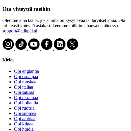
Ota yhteyttä meihin
Olemme aina täällä, jos sinulla on kysyttävää tai tarvitset apua. Ota
rohkeasti yhteyttä asiakastukeemme milloin tahansa osoitteessa
support@talkpal.ai
Kielet
Opi englantia
Opi espanjaa
Opi ranskaa
Opi italiaa
Opi saksaa
Opi ukrainaa
Opi hollantia
Opi ruotsia
Opi suomea
Opi arabiaa
Opi kiinaa
Opi hindiä