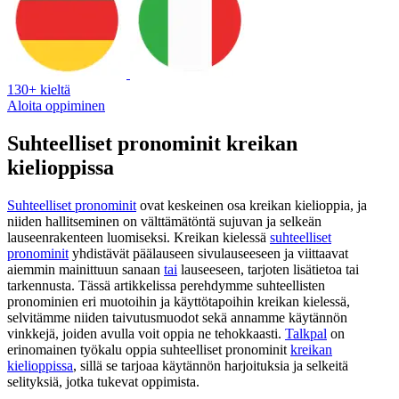
130+ kieltä
Aloita oppiminen
Suhteelliset pronominit kreikan
kielioppissa
Suhteelliset pronominit
ovat keskeinen osa kreikan kielioppia, ja
niiden hallitseminen on välttämätöntä sujuvan ja selkeän
lauseenrakenteen luomiseksi. Kreikan kielessä
suhteelliset
pronominit
yhdistävät päälauseen sivulauseeseen ja viittaavat
aiemmin mainittuun sanaan
tai
lauseeseen, tarjoten lisätietoa tai
tarkennusta. Tässä artikkelissa perehdymme suhteellisten
pronominien eri muotoihin ja käyttötapoihin kreikan kielessä,
selvitämme niiden taivutusmuodot sekä annamme käytännön
vinkkejä, joiden avulla voit oppia ne tehokkaasti.
Talkpal
on
erinomainen työkalu oppia suhteelliset pronominit
kreikan
kielioppissa
, sillä se tarjoaa käytännön harjoituksia ja selkeitä
selityksiä, jotka tukevat oppimista.