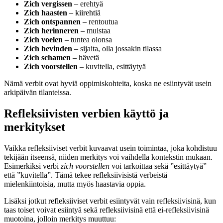
Zich vergissen
– erehtyä
Zich haasten
– kiirehtiä
Zich ontspannen
– rentoutua
Zich herinneren
– muistaa
Zich voelen
– tuntea olonsa
Zich bevinden
– sijaita, olla jossakin tilassa
Zich schamen
– hävetä
Zich voorstellen
– kuvitella, esittäytyä
Nämä verbit ovat hyviä oppimiskohteita, koska ne esiintyvät usein
arkipäivän tilanteissa.
Refleksiivisten verbien käyttö ja
merkitykset
Vaikka refleksiiviset verbit kuvaavat usein toimintaa, joka kohdistuu
tekijään itseensä, niiden merkitys voi vaihdella kontekstin mukaan.
Esimerkiksi verbi
zich voorstellen
voi tarkoittaa sekä ”esittäytyä”
että ”kuvitella”. Tämä tekee refleksiivisistä verbeistä
mielenkiintoisia, mutta myös haastavia oppia.
Lisäksi jotkut refleksiiviset verbit esiintyvät vain refleksiivisinä, kun
taas toiset voivat esiintyä sekä refleksiivisinä että ei-refleksiivisinä
muotoina, jolloin merkitys muuttuu: