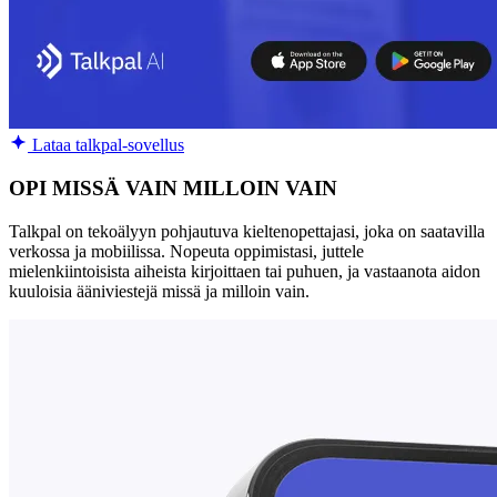
Lataa talkpal-sovellus
OPI MISSÄ VAIN MILLOIN VAIN
Talkpal on tekoälyyn pohjautuva kieltenopettajasi, joka on saatavilla
verkossa ja mobiilissa. Nopeuta oppimistasi, juttele
mielenkiintoisista aiheista kirjoittaen tai puhuen, ja vastaanota aidon
kuuloisia ääniviestejä missä ja milloin vain.