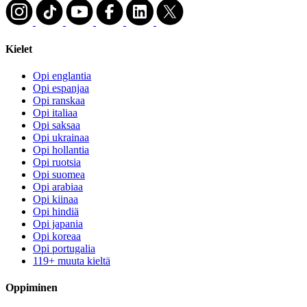
Kielet
Opi englantia
Opi espanjaa
Opi ranskaa
Opi italiaa
Opi saksaa
Opi ukrainaa
Opi hollantia
Opi ruotsia
Opi suomea
Opi arabiaa
Opi kiinaa
Opi hindiä
Opi japania
Opi koreaa
Opi portugalia
119+ muuta kieltä
Oppiminen