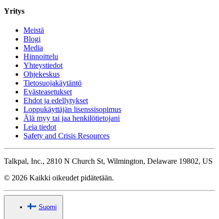
Yritys
Meistä
Blogi
Media
Hinnoittelu
Yhteystiedot
Ohjekeskus
Tietosuojakäytäntö
Evästeasetukset
Ehdot ja edellytykset
Loppukäyttäjän lisenssisopimus
Älä myy tai jaa henkilötietojani
Leia tiedot
Safety and Crisis Resources
Talkpal, Inc., 2810 N Church St, Wilmington, Delaware 19802, US
© 2026 Kaikki oikeudet pidätetään.
Suomi