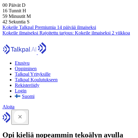
00
Päivät
D
16
Tunnit
H
59
Minuutit
M
41
Sekuntia
S
Kokeile Talkpal Premiumia 14 päivää ilmaiseksi
Kokeile ilmaiseksi
Rajoitettu tarjous:
Kokeile ilmaiseksi 2 viikkoa
Etusivu
Oppiminen
Talkpal Yrityksille
Talkpal Koulutukseen
Rekisteröidy
Login
Suomi
Aloita
Opi kieliä nopeammin tekoälyn avulla