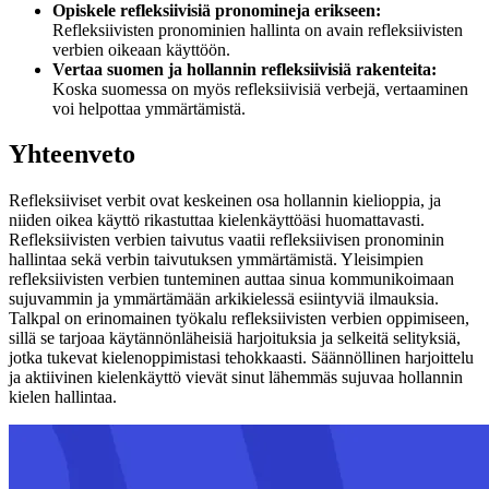
Opiskele refleksiivisiä pronomineja erikseen:
Refleksiivisten pronominien hallinta on avain refleksiivisten
verbien oikeaan käyttöön.
Vertaa suomen ja hollannin refleksiivisiä rakenteita:
Koska suomessa on myös refleksiivisiä verbejä, vertaaminen
voi helpottaa ymmärtämistä.
Yhteenveto
Refleksiiviset verbit ovat keskeinen osa hollannin kielioppia, ja
niiden oikea käyttö rikastuttaa kielenkäyttöäsi huomattavasti.
Refleksiivisten verbien taivutus vaatii refleksiivisen pronominin
hallintaa sekä verbin taivutuksen ymmärtämistä. Yleisimpien
refleksiivisten verbien tunteminen auttaa sinua kommunikoimaan
sujuvammin ja ymmärtämään arkikielessä esiintyviä ilmauksia.
Talkpal on erinomainen työkalu refleksiivisten verbien oppimiseen,
sillä se tarjoaa käytännönläheisiä harjoituksia ja selkeitä selityksiä,
jotka tukevat kielenoppimistasi tehokkaasti. Säännöllinen harjoittelu
ja aktiivinen kielenkäyttö vievät sinut lähemmäs sujuvaa hollannin
kielen hallintaa.