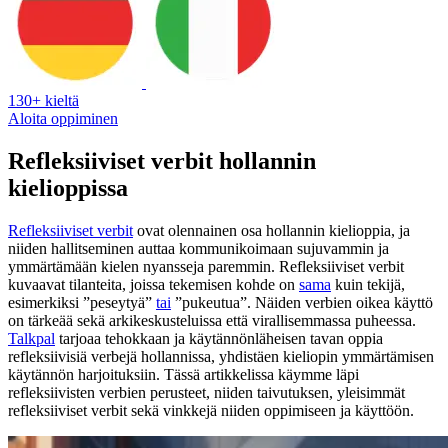
130+ kieltä
Aloita oppiminen
Refleksiiviset verbit hollannin
kielioppissa
Refleksiiviset verbit
ovat olennainen osa hollannin kielioppia, ja
niiden hallitseminen auttaa kommunikoimaan sujuvammin ja
ymmärtämään kielen nyansseja paremmin. Refleksiiviset verbit
kuvaavat tilanteita, joissa tekemisen kohde on
sama
kuin tekijä,
esimerkiksi ”peseytyä”
tai
”pukeutua”. Näiden verbien oikea käyttö
on tärkeää sekä arkikeskusteluissa että virallisemmassa puheessa.
Talkpal
tarjoaa tehokkaan ja käytännönläheisen tavan oppia
refleksiivisiä verbejä hollannissa, yhdistäen kieliopin ymmärtämisen
käytännön harjoituksiin. Tässä artikkelissa käymme läpi
refleksiivisten verbien perusteet, niiden taivutuksen, yleisimmät
refleksiiviset verbit sekä vinkkejä niiden oppimiseen ja käyttöön.