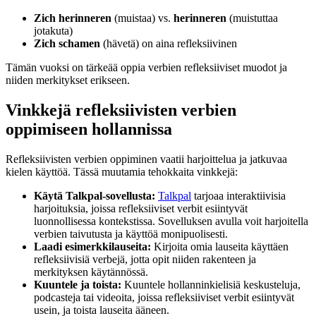
Zich herinneren
(muistaa) vs.
herinneren
(muistuttaa
jotakuta)
Zich schamen
(hävetä) on aina refleksiivinen
Tämän vuoksi on tärkeää oppia verbien refleksiiviset muodot ja
niiden merkitykset erikseen.
Vinkkejä refleksiivisten verbien
oppimiseen hollannissa
Refleksiivisten verbien oppiminen vaatii harjoittelua ja jatkuvaa
kielen käyttöä. Tässä muutamia tehokkaita vinkkejä:
Käytä Talkpal-sovellusta:
Talkpal
tarjoaa interaktiivisia
harjoituksia, joissa refleksiiviset verbit esiintyvät
luonnollisessa kontekstissa. Sovelluksen avulla voit harjoitella
verbien taivutusta ja käyttöä monipuolisesti.
Laadi esimerkkilauseita:
Kirjoita omia lauseita käyttäen
refleksiivisiä verbejä, jotta opit niiden rakenteen ja
merkityksen käytännössä.
Kuuntele ja toista:
Kuuntele hollanninkielisiä keskusteluja,
podcasteja tai videoita, joissa refleksiiviset verbit esiintyvät
usein, ja toista lauseita ääneen.