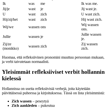
Ik
was
me
Ik was me.
Jij/je
wast
je
Jij wast je.
U
wast
zich
U wast zich.
Hij/zij/het
wast
zich
Hij wast zich.
Wij wassen
Wij/we
wassen
ons
ons.
Jullie wassen
Jullie
wassen
je
je.
Zij/ze
Zij wassen
wassen
zich
(monikko)
zich.
Huomaa, että refleksiivinen pronomini muuttuu persoonan mukaan,
ja verbi taivutetaan normaalisti.
Yleisimmät refleksiiviset verbit hollannin
kielessä
Hollannissa on useita refleksiivisiä verbejä, joita käytetään
päivittäisessä puheessa ja kirjoituksessa. Tässä on lista yleisimmistä:
Zich wassen
– peseytyä
Zich aankleden
– pukeutua