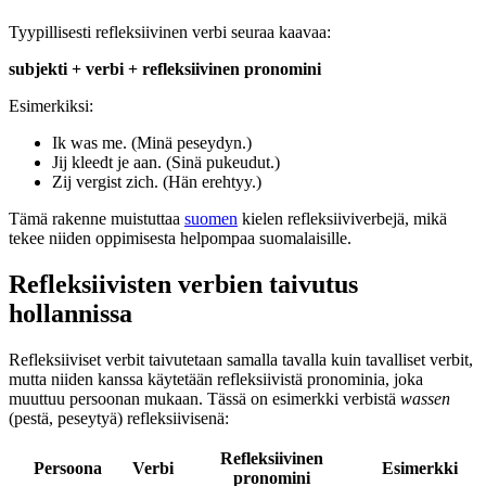
Tyypillisesti refleksiivinen verbi seuraa kaavaa:
subjekti + verbi + refleksiivinen pronomini
Esimerkiksi:
Ik was me. (Minä peseydyn.)
Jij kleedt je aan. (Sinä pukeudut.)
Zij vergist zich. (Hän erehtyy.)
Tämä rakenne muistuttaa
suomen
kielen refleksiiviverbejä, mikä
tekee niiden oppimisesta helpompaa suomalaisille.
Refleksiivisten verbien taivutus
hollannissa
Refleksiiviset verbit taivutetaan samalla tavalla kuin tavalliset verbit,
mutta niiden kanssa käytetään refleksiivistä pronominia, joka
muuttuu persoonan mukaan. Tässä on esimerkki verbistä
wassen
(pestä, peseytyä) refleksiivisenä:
Refleksiivinen
Persoona
Verbi
Esimerkki
pronomini