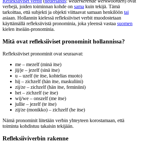
Refleksiiviset verbit
(
nederlands
:
wederkerende werkwoorden
) ovat
verbejä, joiden toiminnan kohde on
sama
kuin tekijä. Tämä
tarkoittaa, että subjekti ja objekti viittaavat samaan henkilöön
tai
asiaan. Hollannin kielessä refleksiiviset verbit muodostetaan
käyttämällä refleksiivistä pronominia, joka yleensä vastaa
suomen
kielen itseään-pronominia.
Mitä ovat refleksiiviset pronominit hollannissa?
Refleksiiviset pronominit ovat seuraavat:
me – mezelf (minä itse)
jij/je – jezelf (sinä itse)
u – uzelf (te itse, kohtelias muoto)
hij – zichzelf (hän itse, maskuliini)
zij/ze – zichzelf (hän itse, feminiini)
het – zichzelf (se itse)
wij/we – onszelf (me itse)
jullie – jezelf (te itse)
zij/ze (monikko) – zichzelf (he itse)
Nämä pronominit liitetään verbin yhteyteen korostamaan, että
toiminta kohdistuu takaisin tekijään.
Refleksiiviverbin rakenne