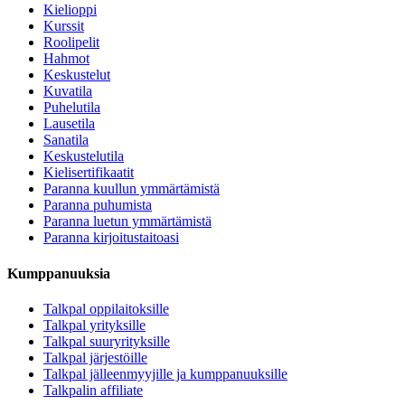
Kielioppi
Kurssit
Roolipelit
Hahmot
Keskustelut
Kuvatila
Puhelutila
Lausetila
Sanatila
Keskustelutila
Kielisertifikaatit
Paranna kuullun ymmärtämistä
Paranna puhumista
Paranna luetun ymmärtämistä
Paranna kirjoitustaitoasi
Kumppanuuksia
Talkpal oppilaitoksille
Talkpal yrityksille
Talkpal suuryrityksille
Talkpal järjestöille
Talkpal jälleenmyyjille ja kumppanuuksille
Talkpalin affiliate