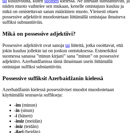
tai
kuuluvuutta, kuten
suomen
kielessä. Ne liitetään substantiiviin, ja
niiden muoto vaihtelee sen mukaan, kenelle omistajuus kuuluu ja
mikä on omistettavan sanan määräinen muoto. Yleisesti ottaen
possessive adjektiivit muodostetaan liittämällä omistajaa ilmaiseva
suffiksi substantiiviin.
Mikä on possessive adjektiivi?
Possessive adjektiivit ovat sanoja
tai
liitteitä, jotka osoittavat, että
jokin kuuluu jollekin tai on jonkun omistuksessa. Esimerkiksi
suomessa sanassa ”minun kirjani” sana ”minun” on possessive
adjektiivi. Azerbaidžanissa tämä ilmaistaan usein liittämällä
omistajan suffiksi substantiiviin.
Possessive suffiksit Azerbaidžanin kielessä
Azerbaidžanin kielessä possessiiviset muodot muodostetaan
käyttämällä seuraavia suffikseja:
-im
(minun)
-in
(sinun)
-i
(hänen)
-imiz
(meidän)
-iniz
(teidän)
-iləri
(heidän)