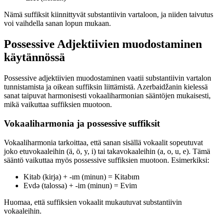
Nämä suffiksit kiinnittyvät substantiivin vartaloon, ja niiden taivutus
voi vaihdella sanan lopun mukaan.
Possessive Adjektiivien muodostaminen
käytännössä
Possessive adjektiivien muodostaminen vaatii substantiivin vartalon
tunnistamista ja oikean suffiksin liittämistä. Azerbaidžanin kielessä
sanat taipuvat harmonisesti vokaaliharmonian sääntöjen mukaisesti,
mikä vaikuttaa suffiksien muotoon.
Vokaaliharmonia ja possessive suffiksit
Vokaaliharmonia tarkoittaa, että sanan sisällä vokaalit sopeutuvat
joko etuvokaaleihin (ä, ö, y, i) tai takavokaaleihin (a, o, u, e). Tämä
sääntö vaikuttaa myös possessive suffiksien muotoon. Esimerkiksi:
Kitab (kirja) + -ım (minun) = Kitabım
Evdə (talossa) + -im (minun) = Evim
Huomaa, että suffiksien vokaalit mukautuvat substantiivin
vokaaleihin.