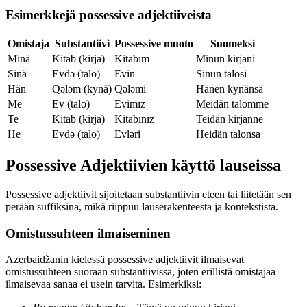
Esimerkkejä possessive adjektiiveista
Omistaja
Substantiivi
Possessive muoto
Suomeksi
Minä
Kitab (kirja)
Kitabım
Minun kirjani
Sinä
Evdə (talo)
Evin
Sinun talosi
Hän
Qələm (kynä)
Qələmi
Hänen kynänsä
Me
Ev (talo)
Evimız
Meidän talomme
Te
Kitab (kirja)
Kitabınız
Teidän kirjanne
He
Evdə (talo)
Evləri
Heidän talonsa
Possessive Adjektiivien käyttö lauseissa
Possessive adjektiivit sijoitetaan substantiivin eteen tai liitetään sen
perään suffiksina, mikä riippuu lauserakenteesta ja kontekstista.
Omistussuhteen ilmaiseminen
Azerbaidžanin kielessä possessive adjektiivit ilmaisevat
omistussuhteen suoraan substantiivissa, joten erillistä omistajaa
ilmaisevaa sanaa ei usein tarvita. Esimerkiksi: