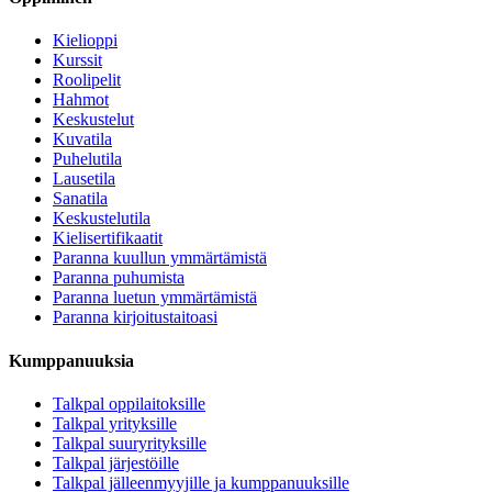
Kielioppi
Kurssit
Roolipelit
Hahmot
Keskustelut
Kuvatila
Puhelutila
Lausetila
Sanatila
Keskustelutila
Kielisertifikaatit
Paranna kuullun ymmärtämistä
Paranna puhumista
Paranna luetun ymmärtämistä
Paranna kirjoitustaitoasi
Kumppanuuksia
Talkpal oppilaitoksille
Talkpal yrityksille
Talkpal suuryrityksille
Talkpal järjestöille
Talkpal jälleenmyyjille ja kumppanuuksille