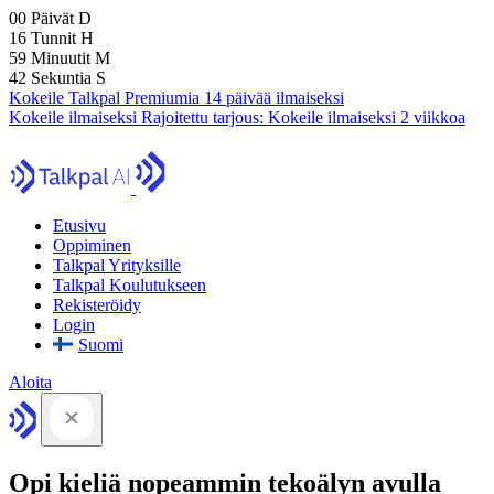
00
Päivät
D
16
Tunnit
H
59
Minuutit
M
41
Sekuntia
S
Kokeile Talkpal Premiumia 14 päivää ilmaiseksi
Kokeile ilmaiseksi
Rajoitettu tarjous:
Kokeile ilmaiseksi 2 viikkoa
Etusivu
Oppiminen
Talkpal Yrityksille
Talkpal Koulutukseen
Rekisteröidy
Login
Suomi
Aloita
Opi kieliä nopeammin tekoälyn avulla