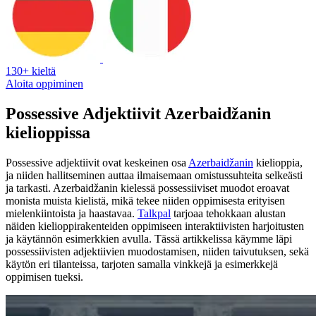
130+ kieltä
Aloita oppiminen
Possessive Adjektiivit Azerbaidžanin
kielioppissa
Possessive adjektiivit ovat keskeinen osa
Azerbaidžanin
kielioppia,
ja niiden hallitseminen auttaa ilmaisemaan omistussuhteita selkeästi
ja tarkasti. Azerbaidžanin kielessä possessiiviset muodot eroavat
monista muista kielistä, mikä tekee niiden oppimisesta erityisen
mielenkiintoista ja haastavaa.
Talkpal
tarjoaa tehokkaan alustan
näiden kielioppirakenteiden oppimiseen interaktiivisten harjoitusten
ja käytännön esimerkkien avulla. Tässä artikkelissa käymme läpi
possessiivisten adjektiivien muodostamisen, niiden taivutuksen, sekä
käytön eri tilanteissa, tarjoten samalla vinkkejä ja esimerkkejä
oppimisen tueksi.