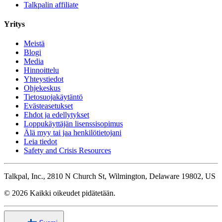
Talkpalin affiliate
Yritys
Meistä
Blogi
Media
Hinnoittelu
Yhteystiedot
Ohjekeskus
Tietosuojakäytäntö
Evästeasetukset
Ehdot ja edellytykset
Loppukäyttäjän lisenssisopimus
Älä myy tai jaa henkilötietojani
Leia tiedot
Safety and Crisis Resources
Talkpal, Inc., 2810 N Church St, Wilmington, Delaware 19802, US
© 2026 Kaikki oikeudet pidätetään.