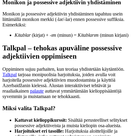
Monikon ja possessive adjektiivin yhdistäminen
Monikon ja possessive adjektiivin yhdistäminen tapahtuu usein
liittämällä monikon merkki (-lər/-lar) ennen possessive suffiksia.
Esimerkiksi:
Kitablar
(kirjat) +
-ım
(minun) =
Kitablarım
(minun kirjani)
Talkpal – tehokas apuväline possessive
adjektiivien oppimiseen
Oppiminen sujuu parhaiten, kun teoriaa yhdistetään käytäntöön.
Talkpal
tarjoaa monipuolisia harjoituksia, joiden avulla voit
harjoitella possessive adjektiivien muodostamista ja käyttöä
Azerbaidžanin kielessä. Alustan interaktiiviset tehtävät ja
reaaliaikainen
palaute
auttavat ymmärtämään kielioppisääntöjä
syvemmin ja muistamaan ne tehokkaasti.
Miksi valita Talkpal?
Kattavat kielioppikurssit:
Sisältää perusteelliset selitykset
possessive adjektiiveista ja muista kieliopin osa-alueista.
Harjoitukset eri tasoille:
Harjoituksia aloittelijoille ja