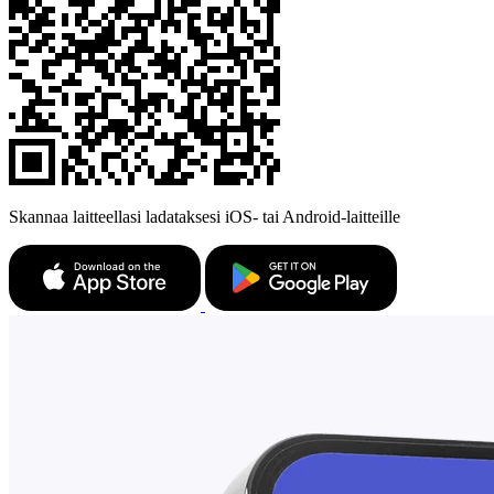
Skannaa laitteellasi ladataksesi iOS- tai Android-laitteille