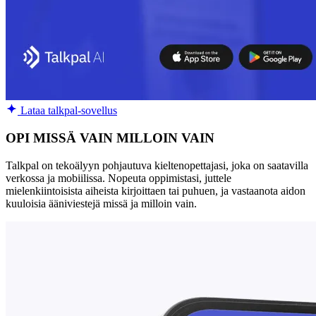
Lataa talkpal-sovellus
OPI MISSÄ VAIN MILLOIN VAIN
Talkpal on tekoälyyn pohjautuva kieltenopettajasi, joka on saatavilla
verkossa ja mobiilissa. Nopeuta oppimistasi, juttele
mielenkiintoisista aiheista kirjoittaen tai puhuen, ja vastaanota aidon
kuuloisia ääniviestejä missä ja milloin vain.