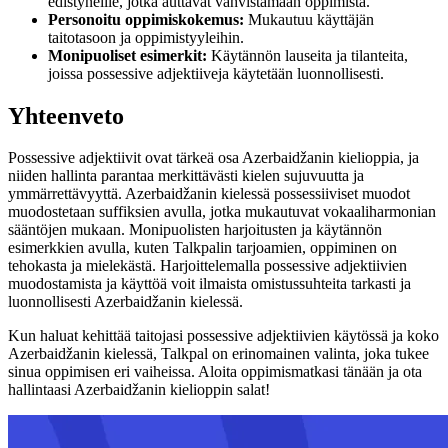
edistyneille, jotka auttavat vahvistamaan oppimista.
Personoitu oppimiskokemus:
Mukautuu käyttäjän
taitotasoon ja oppimistyyleihin.
Monipuoliset esimerkit:
Käytännön lauseita ja tilanteita,
joissa possessive adjektiiveja käytetään luonnollisesti.
Yhteenveto
Possessive adjektiivit ovat tärkeä osa Azerbaidžanin kielioppia, ja
niiden hallinta parantaa merkittävästi kielen sujuvuutta ja
ymmärrettävyyttä. Azerbaidžanin kielessä possessiiviset muodot
muodostetaan suffiksien avulla, jotka mukautuvat vokaaliharmonian
sääntöjen mukaan. Monipuolisten harjoitusten ja käytännön
esimerkkien avulla, kuten Talkpalin tarjoamien, oppiminen on
tehokasta ja mielekästä. Harjoittelemalla possessive adjektiivien
muodostamista ja käyttöä voit ilmaista omistussuhteita tarkasti ja
luonnollisesti Azerbaidžanin kielessä.
Kun haluat kehittää taitojasi possessive adjektiivien käytössä ja koko
Azerbaidžanin kielessä, Talkpal on erinomainen valinta, joka tukee
sinua oppimisen eri vaiheissa. Aloita oppimismatkasi tänään ja ota
hallintaasi Azerbaidžanin kielioppin salat!