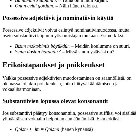
Bu mənim kitabımdır.
– Tämä on minun kirjani.
Onun evini gördüm.
– Näin hänen talonsa.
Possessive adjektiivit ja nominatiivin käyttö
Possessive adjektiivit voivat esiintyä nominatiivimuodossa, mutta
usein substantiivi taipuu myös omistajan mukaan. Esimerkiksi:
Bizim məktəbimiz böyükdür.
– Meidän koulumme on suuri.
Sənin dostun hardadır?
– Missä sinun ystäväsi on?
Erikoistapaukset ja poikkeukset
Vaikka possessive adjektiivien muodostaminen on säännöllistä, on
olemassa joitakin poikkeuksia, jotka liittyvät ääntämiseen ja
vokaaliharmoniaan.
Substantiivien lopussa olevat konsonantit
Jos substantiivi päättyy konsonanttiin, possessive suffiksi voi sisältää
ylimääräisen vokaalin helpottamaan ääntämistä. Esimerkiksi:
Qələm
+
-im
=
Qələmi
(hänen kynänsä)