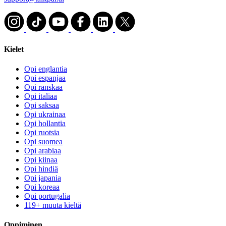
Kielet
Opi englantia
Opi espanjaa
Opi ranskaa
Opi italiaa
Opi saksaa
Opi ukrainaa
Opi hollantia
Opi ruotsia
Opi suomea
Opi arabiaa
Opi kiinaa
Opi hindiä
Opi japania
Opi koreaa
Opi portugalia
119+ muuta kieltä
Oppiminen