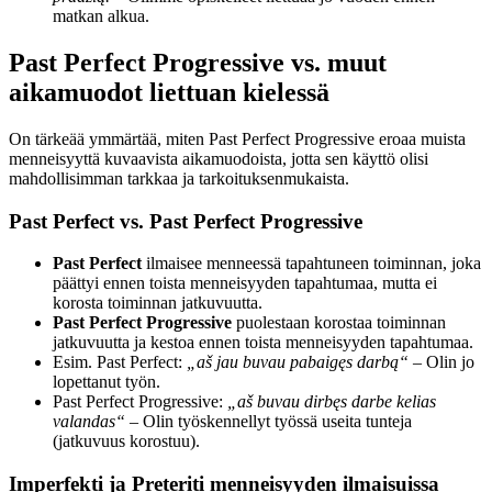
matkan alkua.
Past Perfect Progressive vs. muut
aikamuodot liettuan kielessä
On tärkeää ymmärtää, miten Past Perfect Progressive eroaa muista
menneisyyttä kuvaavista aikamuodoista, jotta sen käyttö olisi
mahdollisimman tarkkaa ja tarkoituksenmukaista.
Past Perfect vs. Past Perfect Progressive
Past Perfect
ilmaisee menneessä tapahtuneen toiminnan, joka
päättyi ennen toista menneisyyden tapahtumaa, mutta ei
korosta toiminnan jatkuvuutta.
Past Perfect Progressive
puolestaan korostaa toiminnan
jatkuvuutta ja kestoa ennen toista menneisyyden tapahtumaa.
Esim. Past Perfect:
„aš jau buvau pabaigęs darbą“
– Olin jo
lopettanut työn.
Past Perfect Progressive:
„aš buvau dirbęs darbe kelias
valandas“
– Olin työskennellyt työssä useita tunteja
(jatkuvuus korostuu).
Imperfekti ja Preteriti menneisyyden ilmaisuissa