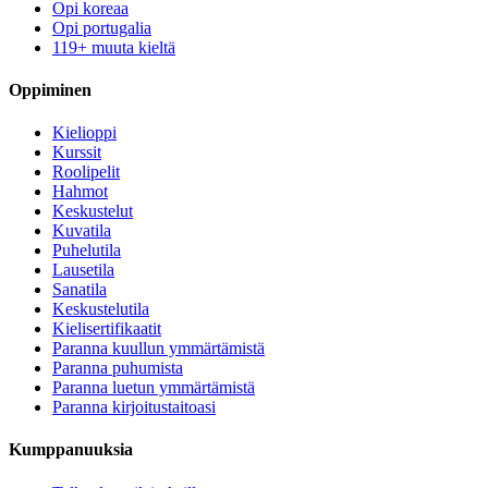
Opi koreaa
Opi portugalia
119+ muuta kieltä
Oppiminen
Kielioppi
Kurssit
Roolipelit
Hahmot
Keskustelut
Kuvatila
Puhelutila
Lausetila
Sanatila
Keskustelutila
Kielisertifikaatit
Paranna kuullun ymmärtämistä
Paranna puhumista
Paranna luetun ymmärtämistä
Paranna kirjoitustaitoasi
Kumppanuuksia