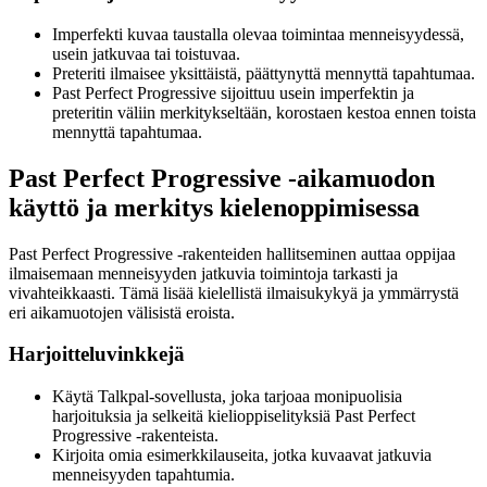
Imperfekti kuvaa taustalla olevaa toimintaa menneisyydessä,
usein jatkuvaa tai toistuvaa.
Preteriti ilmaisee yksittäistä, päättynyttä mennyttä tapahtumaa.
Past Perfect Progressive sijoittuu usein imperfektin ja
preteritin väliin merkitykseltään, korostaen kestoa ennen toista
mennyttä tapahtumaa.
Past Perfect Progressive -aikamuodon
käyttö ja merkitys kielenoppimisessa
Past Perfect Progressive -rakenteiden hallitseminen auttaa oppijaa
ilmaisemaan menneisyyden jatkuvia toimintoja tarkasti ja
vivahteikkaasti. Tämä lisää kielellistä ilmaisukykyä ja ymmärrystä
eri aikamuotojen välisistä eroista.
Harjoitteluvinkkejä
Käytä Talkpal-sovellusta, joka tarjoaa monipuolisia
harjoituksia ja selkeitä kielioppiselityksiä Past Perfect
Progressive -rakenteista.
Kirjoita omia esimerkkilauseita, jotka kuvaavat jatkuvia
menneisyyden tapahtumia.