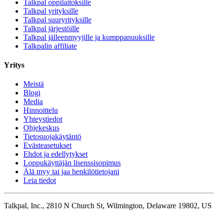
Talkpal oppilaitoksille
Talkpal yrityksille
Talkpal suuryrityksille
Talkpal järjestöille
Talkpal jälleenmyyjille ja kumppanuuksille
Talkpalin affiliate
Yritys
Meistä
Blogi
Media
Hinnoittelu
Yhteystiedot
Ohjekeskus
Tietosuojakäytäntö
Evästeasetukset
Ehdot ja edellytykset
Loppukäyttäjän lisenssisopimus
Älä myy tai jaa henkilötietojani
Leia tiedot
Talkpal, Inc., 2810 N Church St, Wilmington, Delaware 19802, US