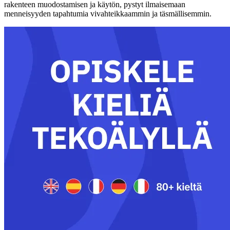
rakenteen muodostamisen ja käytön, pystyt ilmaisemaan
menneisyyden tapahtumia vivahteikkaammin ja täsmällisemmin.