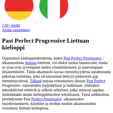
130+ kieltä
Aloita oppiminen
Past Perfect Progressive Liettuan
kielioppi
Oppiminen kielioppirakenteista, kuten
Past Perfect Progressive
-
aikamuodosta
liettuan
kielessä, voi aluksi tuntua haastavalta, mutta
se avaa ovia syvempään kielen ymmärtämiseen ja sujuvampaan
ilmaisemiseen. Tämä aikamuoto kuvaa menneisyydessä tapahtunutta
jatkuvaa toimintaa, joka oli käynnissä tiettyyn pisteeseen
asti
menneisyydessä.
Talkpal
tarjoaa erinomaisen alustan
Past Perfect
Progressive -rakenteiden harjoitteluun ja hallintaan, yhdistäen
interaktiiviset tehtävät ja selkeät selitykset, jotka auttavat oppijaa
sisäistämään tämän kielioppimuodon tehokkaasti. Tässä artikkelissa
perehdymme Past
Perfect Progressive
-aikamuodon
muodostamiseen, käyttöön ja eroihin muihin aikamuotoihin
verrattuna liettuan kieliopissa.