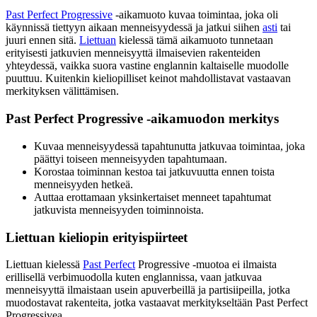
Past Perfect Progressive
-aikamuoto kuvaa toimintaa, joka oli
käynnissä tiettyyn aikaan menneisyydessä ja jatkui siihen
asti
tai
juuri ennen sitä.
Liettuan
kielessä tämä aikamuoto tunnetaan
erityisesti jatkuvien menneisyyttä ilmaisevien rakenteiden
yhteydessä, vaikka suora vastine englannin kaltaiselle muodolle
puuttuu. Kuitenkin kieliopilliset keinot mahdollistavat vastaavan
merkityksen välittämisen.
Past Perfect Progressive -aikamuodon merkitys
Kuvaa menneisyydessä tapahtunutta jatkuvaa toimintaa, joka
päättyi toiseen menneisyyden tapahtumaan.
Korostaa toiminnan kestoa tai jatkuvuutta ennen toista
menneisyyden hetkeä.
Auttaa erottamaan yksinkertaiset menneet tapahtumat
jatkuvista menneisyyden toiminnoista.
Liettuan kieliopin erityispiirteet
Liettuan kielessä
Past Perfect
Progressive -muotoa ei ilmaista
erillisellä verbimuodolla kuten englannissa, vaan jatkuvaa
menneisyyttä ilmaistaan usein apuverbeillä ja partisiipeilla, jotka
muodostavat rakenteita, jotka vastaavat merkitykseltään Past Perfect
Progressivea.