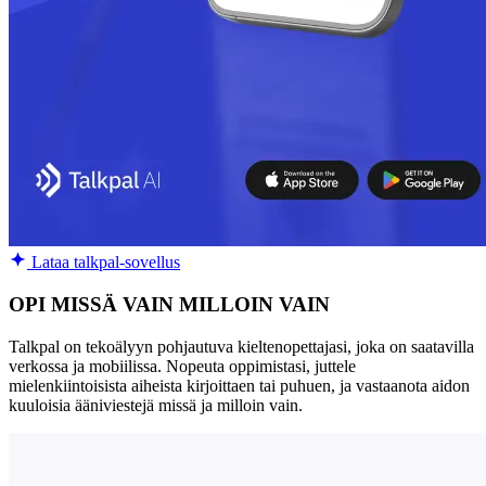
Lataa talkpal-sovellus
OPI MISSÄ VAIN MILLOIN VAIN
Talkpal on tekoälyyn pohjautuva kieltenopettajasi, joka on saatavilla
verkossa ja mobiilissa. Nopeuta oppimistasi, juttele
mielenkiintoisista aiheista kirjoittaen tai puhuen, ja vastaanota aidon
kuuloisia ääniviestejä missä ja milloin vain.