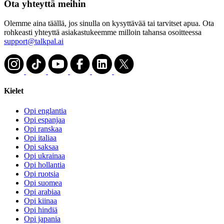
Ota yhteyttä meihin
Olemme aina täällä, jos sinulla on kysyttävää tai tarvitset apua. Ota
rohkeasti yhteyttä asiakastukeemme milloin tahansa osoitteessa
support@talkpal.ai
Kielet
Opi englantia
Opi espanjaa
Opi ranskaa
Opi italiaa
Opi saksaa
Opi ukrainaa
Opi hollantia
Opi ruotsia
Opi suomea
Opi arabiaa
Opi kiinaa
Opi hindiä
Opi japania