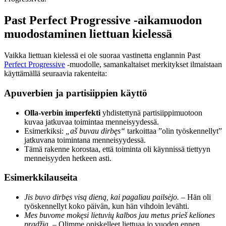
Past Perfect Progressive -aikamuodon
muodostaminen liettuan kielessä
Vaikka liettuan kielessä ei ole suoraa vastinetta englannin Past
Perfect Progressive
-muodolle, samankaltaiset merkitykset ilmaistaan
käyttämällä seuraavia rakenteita:
Apuverbien ja partisiippien käyttö
Olla-verbin imperfekti
yhdistettynä partisiippimuotoon
kuvaa jatkuvaa toimintaa menneisyydessä.
Esimerkiksi:
„aš buvau dirbęs“
tarkoittaa ”olin työskennellyt”
jatkuvana toimintana menneisyydessä.
Tämä rakenne korostaa, että toiminta oli käynnissä tiettyyn
menneisyyden hetkeen asti.
Esimerkkilauseita
Jis buvo dirbęs visą dieną, kai pagaliau pailsėjo.
– Hän oli
työskennellyt koko päivän, kun hän vihdoin levähti.
Mes buvome mokęsi lietuvių kalbos jau metus prieš keliones
pradžią.
– Olimme opiskelleet liettuaa jo vuoden ennen