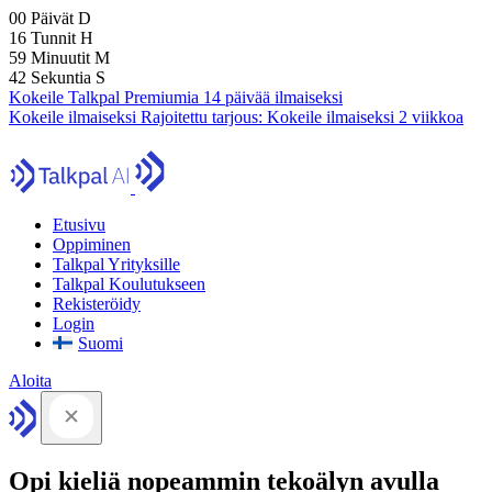
00
Päivät
D
16
Tunnit
H
59
Minuutit
M
41
Sekuntia
S
Kokeile Talkpal Premiumia 14 päivää ilmaiseksi
Kokeile ilmaiseksi
Rajoitettu tarjous:
Kokeile ilmaiseksi 2 viikkoa
Etusivu
Oppiminen
Talkpal Yrityksille
Talkpal Koulutukseen
Rekisteröidy
Login
Suomi
Aloita
Opi kieliä nopeammin tekoälyn avulla