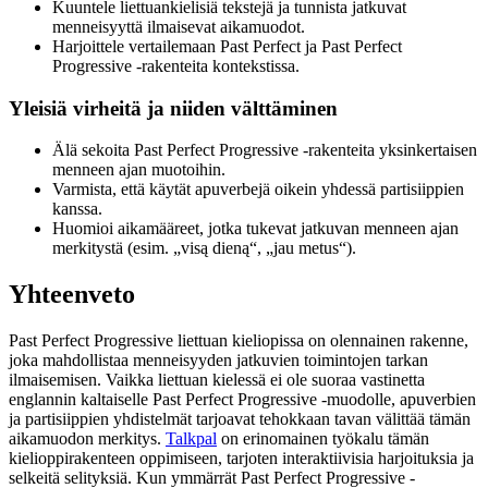
Kuuntele liettuankielisiä tekstejä ja tunnista jatkuvat
menneisyyttä ilmaisevat aikamuodot.
Harjoittele vertailemaan Past Perfect ja Past Perfect
Progressive -rakenteita kontekstissa.
Yleisiä virheitä ja niiden välttäminen
Älä sekoita Past Perfect Progressive -rakenteita yksinkertaisen
menneen ajan muotoihin.
Varmista, että käytät apuverbejä oikein yhdessä partisiippien
kanssa.
Huomioi aikamääreet, jotka tukevat jatkuvan menneen ajan
merkitystä (esim. „visą dieną“, „jau metus“).
Yhteenveto
Past Perfect Progressive liettuan kieliopissa on olennainen rakenne,
joka mahdollistaa menneisyyden jatkuvien toimintojen tarkan
ilmaisemisen. Vaikka liettuan kielessä ei ole suoraa vastinetta
englannin kaltaiselle Past Perfect Progressive -muodolle, apuverbien
ja partisiippien yhdistelmät tarjoavat tehokkaan tavan välittää tämän
aikamuodon merkitys.
Talkpal
on erinomainen työkalu tämän
kielioppirakenteen oppimiseen, tarjoten interaktiivisia harjoituksia ja
selkeitä selityksiä. Kun ymmärrät Past Perfect Progressive -