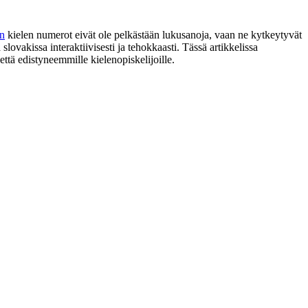
n
kielen numerot eivät ole pelkästään lukusanoja, vaan ne kytkeytyvät
ovakissa interaktiivisesti ja tehokkaasti. Tässä artikkelissa
ttä edistyneemmille kielenopiskelijoille.