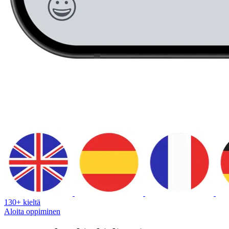
130+ kieltä
Aloita oppiminen