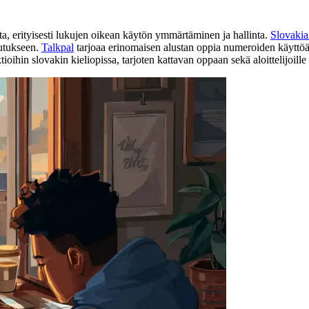
a, erityisesti lukujen oikean käytön ymmärtäminen ja hallinta.
Slovakia
vutukseen.
Talkpal
tarjoaa erinomaisen alustan oppia numeroiden käyttöä sl
n slovakin kieliopissa, tarjoten kattavan oppaan sekä aloittelijoille e