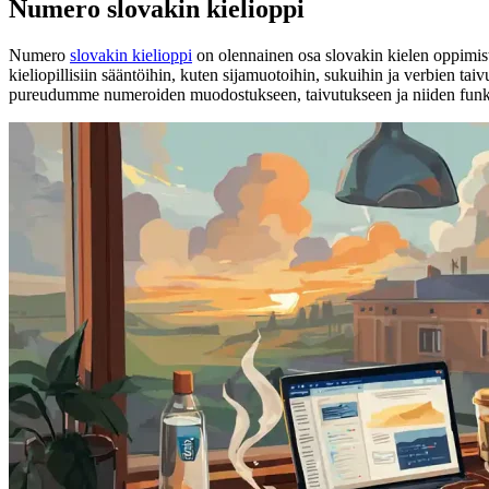
Numero slovakin kielioppi
Numero
slovakin kielioppi
on olennainen osa slovakin kielen oppimist
kieliopillisiin sääntöihin, kuten sijamuotoihin, sukuihin ja verbien tai
pureudumme numeroiden muodostukseen, taivutukseen ja niiden funktioihi