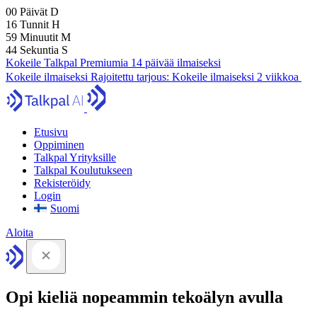
00
Päivät
D
16
Tunnit
H
59
Minuutit
M
43
Sekuntia
S
Kokeile Talkpal Premiumia 14 päivää ilmaiseksi
Kokeile ilmaiseksi
Rajoitettu tarjous:
Kokeile ilmaiseksi 2 viikkoa
Etusivu
Oppiminen
Talkpal Yrityksille
Talkpal Koulutukseen
Rekisteröidy
Login
Suomi
Aloita
Opi kieliä nopeammin tekoälyn avulla