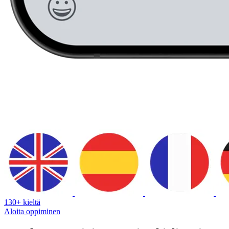
130+ kieltä
Aloita oppiminen