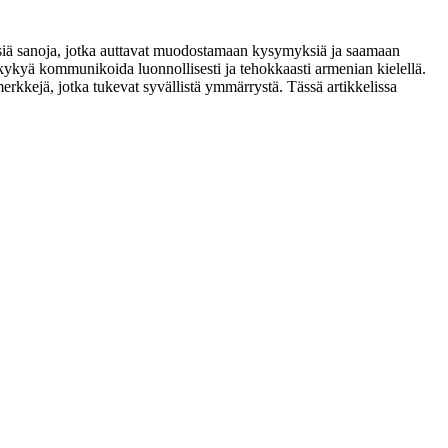
isiä sanoja, jotka auttavat muodostamaan kysymyksiä ja saamaan
taa kykyä kommunikoida luonnollisesti ja tehokkaasti armenian kielellä.
erkkejä, jotka tukevat syvällistä ymmärrystä. Tässä artikkelissa