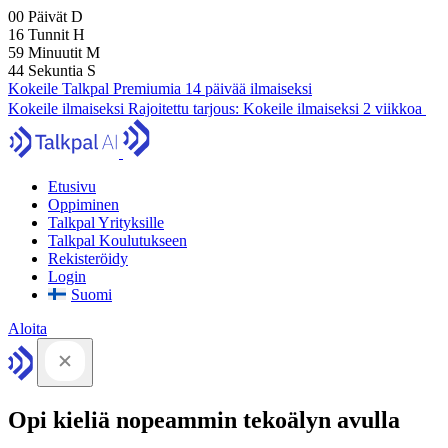
00
Päivät
D
16
Tunnit
H
59
Minuutit
M
43
Sekuntia
S
Kokeile Talkpal Premiumia 14 päivää ilmaiseksi
Kokeile ilmaiseksi
Rajoitettu tarjous:
Kokeile ilmaiseksi 2 viikkoa
Etusivu
Oppiminen
Talkpal Yrityksille
Talkpal Koulutukseen
Rekisteröidy
Login
Suomi
Aloita
Opi kieliä nopeammin tekoälyn avulla