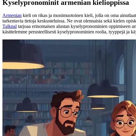
Kyselypronominit armenian kielioppissa
Armenian
kieli on rikas ja monimuotoinen kieli, jolla on oma ainutlaa
tarkentavia tietoja keskusteluissa. Ne ovat olennaisia sekä kielen opisk
Talkpal
tarjoaa erinomaisen alustan kyselypronominien oppimiseen armen
käsittelemme perusteellisesti kyselypronominien roolia, tyyppejä ja kä