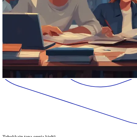
Tehokkain tapa oppia kieltä