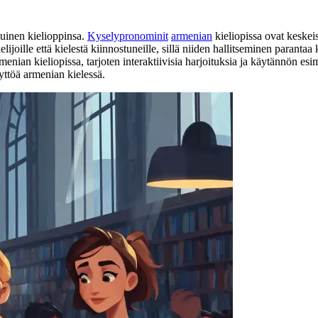
tuinen kielioppinsa.
Kyselypronominit
armenian
kieliopissa ovat keske
elijoille että kielestä kiinnostuneille, sillä niiden hallitseminen paran
ian kieliopissa, tarjoten interaktiivisia harjoituksia ja käytännön esim
yttöä armenian kielessä.