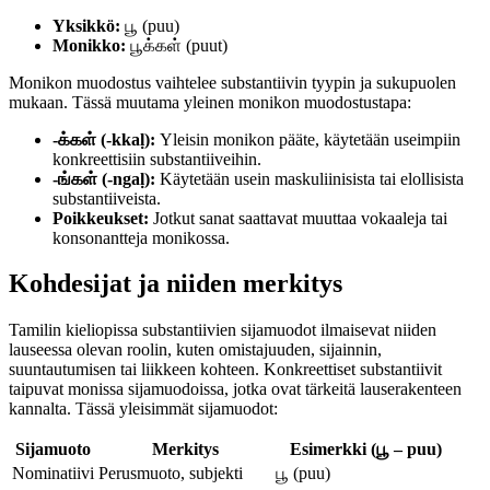
Yksikkö:
பூ (puu)
Monikko:
பூக்கள் (puut)
Monikon muodostus vaihtelee substantiivin tyypin ja sukupuolen
mukaan. Tässä muutama yleinen monikon muodostustapa:
-க்கள் (-kkaḷ):
Yleisin monikon pääte, käytetään useimpiin
konkreettisiin substantiiveihin.
-ங்கள் (-ngaḷ):
Käytetään usein maskuliinisista tai elollisista
substantiiveista.
Poikkeukset:
Jotkut sanat saattavat muuttaa vokaaleja tai
konsonantteja monikossa.
Kohdesijat ja niiden merkitys
Tamilin kieliopissa substantiivien sijamuodot ilmaisevat niiden
lauseessa olevan roolin, kuten omistajuuden, sijainnin,
suuntautumisen tai liikkeen kohteen. Konkreettiset substantiivit
taipuvat monissa sijamuodoissa, jotka ovat tärkeitä lauserakenteen
kannalta. Tässä yleisimmät sijamuodot:
Sijamuoto
Merkitys
Esimerkki (பூ – puu)
Nominatiivi
Perusmuoto, subjekti
பூ (puu)