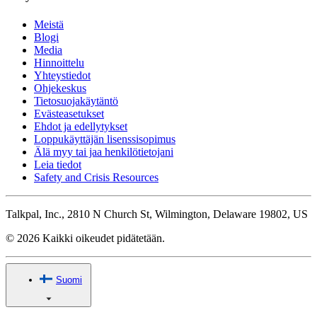
Meistä
Blogi
Media
Hinnoittelu
Yhteystiedot
Ohjekeskus
Tietosuojakäytäntö
Evästeasetukset
Ehdot ja edellytykset
Loppukäyttäjän lisenssisopimus
Älä myy tai jaa henkilötietojani
Leia tiedot
Safety and Crisis Resources
Talkpal, Inc., 2810 N Church St, Wilmington, Delaware 19802, US
© 2026 Kaikki oikeudet pidätetään.
Suomi