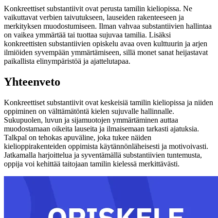
Konkreettiset substantiivit ovat perusta tamilin kieliopissa. Ne
vaikuttavat verbien taivutukseen, lauseiden rakenteeseen ja
merkityksen muodostumiseen. Ilman vahvaa substantiivien hallintaa
on vaikea ymmärtää tai tuottaa sujuvaa tamilia. Lisäksi
konkreettisten substantiivien opiskelu avaa oven kulttuurin ja arjen
ilmiöiden syvempään ymmärtämiseen, sillä monet sanat heijastavat
paikallista elinympäristöä ja ajattelutapaa.
Yhteenveto
Konkreettiset substantiivit ovat keskeisiä tamilin kieliopissa ja niiden
oppiminen on välttämätöntä kielen sujuvalle hallinnalle.
Sukupuolen, luvun ja sijamuotojen ymmärtäminen auttaa
muodostamaan oikeita lauseita ja ilmaisemaan tarkasti ajatuksia.
Talkpal on tehokas apuväline, joka tukee näiden
kielioppirakenteiden oppimista käytännönläheisesti ja motivoivasti.
Jatkamalla harjoittelua ja syventämällä substantiivien tuntemusta,
oppija voi kehittää taitojaan tamilin kielessä merkittävästi.