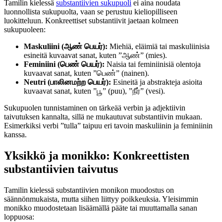
Tamilin kielessä
substantiivien sukupuoli
ei aina noudata
luonnollista sukupuolta, vaan se perustuu kieliopilliseen
luokitteluun. Konkreettiset substantiivit jaetaan kolmeen
sukupuoleen:
Maskuliini (ஆண் பெயர்):
Miehiä, eläimiä tai maskuliinisia
esineitä kuvaavat sanat, kuten ”ஆண்” (mies).
Feminiini (பெண் பெயர்):
Naisia tai feminiinisiä olentoja
kuvaavat sanat, kuten ”பெண்” (nainen).
Neutri (பாலினமற்ற பெயர்):
Esineitä ja abstrakteja asioita
kuvaavat sanat, kuten ”பூ” (puu), ”நீர்” (vesi).
Sukupuolen tunnistaminen on tärkeää verbin ja adjektiivin
taivutuksen kannalta, sillä ne mukautuvat substantiivin mukaan.
Esimerkiksi verbi ”tulla” taipuu eri tavoin maskuliinin ja feminiinin
kanssa.
Yksikkö ja monikko: Konkreettisten
substantiivien taivutus
Tamilin kielessä substantiivien monikon muodostus on
säännönmukaista, mutta siihen liittyy poikkeuksia. Yleisimmin
monikko muodostetaan lisäämällä pääte tai muuttamalla sanan
loppuosa: