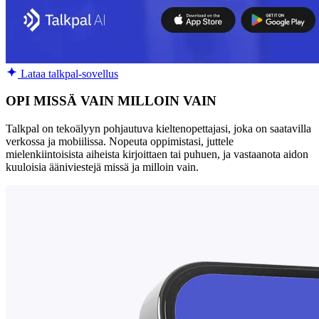
Lataa talkpal-sovellus
OPI MISSÄ VAIN MILLOIN VAIN
Talkpal on tekoälyyn pohjautuva kieltenopettajasi, joka on saatavilla
verkossa ja mobiilissa. Nopeuta oppimistasi, juttele
mielenkiintoisista aiheista kirjoittaen tai puhuen, ja vastaanota aidon
kuuloisia ääniviestejä missä ja milloin vain.