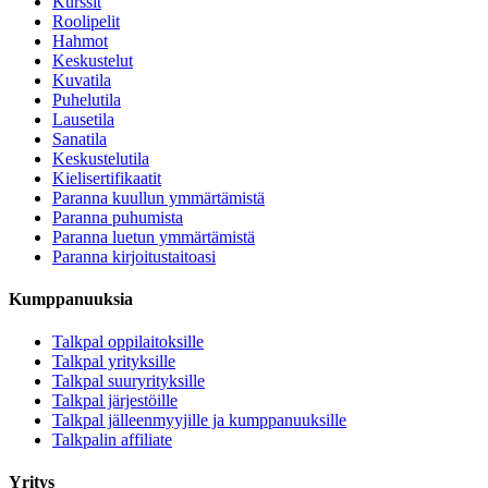
Kurssit
Roolipelit
Hahmot
Keskustelut
Kuvatila
Puhelutila
Lausetila
Sanatila
Keskustelutila
Kielisertifikaatit
Paranna kuullun ymmärtämistä
Paranna puhumista
Paranna luetun ymmärtämistä
Paranna kirjoitustaitoasi
Kumppanuuksia
Talkpal oppilaitoksille
Talkpal yrityksille
Talkpal suuryrityksille
Talkpal järjestöille
Talkpal jälleenmyyjille ja kumppanuuksille
Talkpalin affiliate
Yritys