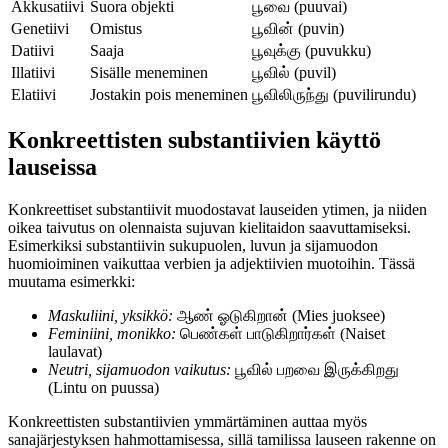
Akkusatiivi
Suora objekti
பூவை (puuvai)
Genetiivi
Omistus
பூவின் (puvin)
Datiivi
Saaja
பூவுக்கு (puvukku)
Illatiivi
Sisälle meneminen
பூவில் (puvil)
Elatiivi
Jostakin pois meneminen
பூவிலிருந்து (puvilirundu)
Konkreettisten substantiivien käyttö
lauseissa
Konkreettiset substantiivit muodostavat lauseiden ytimen, ja niiden
oikea taivutus on olennaista sujuvan kielitaidon saavuttamiseksi.
Esimerkiksi substantiivin sukupuolen, luvun ja sijamuodon
huomioiminen vaikuttaa verbien ja adjektiivien muotoihin. Tässä
muutama esimerkki:
Maskuliini, yksikkö:
ஆண் ஓடுகிறான் (Mies juoksee)
Feminiini, monikko:
பெண்கள் பாடுகிறார்கள் (Naiset
laulavat)
Neutri, sijamuodon vaikutus:
பூவில் பறவை இருக்கிறது
(Lintu on puussa)
Konkreettisten substantiivien ymmärtäminen auttaa myös
sanajärjestyksen hahmottamisessa, sillä tamilissa lauseen rakenne on