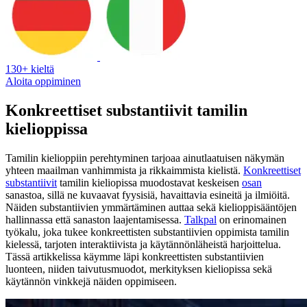
130+ kieltä
Aloita oppiminen
Konkreettiset substantiivit tamilin
kielioppissa
Tamilin kielioppiin perehtyminen tarjoaa ainutlaatuisen näkymän
yhteen maailman vanhimmista ja rikkaimmista kielistä.
Konkreettiset
substantiivit
tamilin kieliopissa muodostavat keskeisen
osan
sanastoa, sillä ne kuvaavat fyysisiä, havaittavia esineitä ja ilmiöitä.
Näiden substantiivien ymmärtäminen auttaa sekä kielioppisääntöjen
hallinnassa että sanaston laajentamisessa.
Talkpal
on erinomainen
työkalu, joka tukee konkreettisten substantiivien oppimista tamilin
kielessä, tarjoten interaktiivista ja käytännönläheistä harjoittelua.
Tässä artikkelissa käymme läpi konkreettisten substantiivien
luonteen, niiden taivutusmuodot, merkityksen kieliopissa sekä
käytännön vinkkejä näiden oppimiseen.