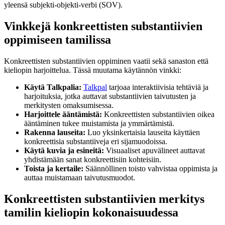
yleensä subjekti-objekti-verbi (SOV).
Vinkkejä konkreettisten substantiivien
oppimiseen tamilissa
Konkreettisten substantiivien oppiminen vaatii sekä sanaston että
kieliopin harjoittelua. Tässä muutama käytännön vinkki:
Käytä Talkpalia:
Talkpal
tarjoaa interaktiivisia tehtäviä ja
harjoituksia, jotka auttavat substantiivien taivutusten ja
merkitysten omaksumisessa.
Harjoittele ääntämistä:
Konkreettisten substantiivien oikea
ääntäminen tukee muistamista ja ymmärtämistä.
Rakenna lauseita:
Luo yksinkertaisia lauseita käyttäen
konkreettisia substantiiveja eri sijamuodoissa.
Käytä kuvia ja esineitä:
Visuaaliset apuvälineet auttavat
yhdistämään sanat konkreettisiin kohteisiin.
Toista ja kertaile:
Säännöllinen toisto vahvistaa oppimista ja
auttaa muistamaan taivutusmuodot.
Konkreettisten substantiivien merkitys
tamilin kieliopin kokonaisuudessa