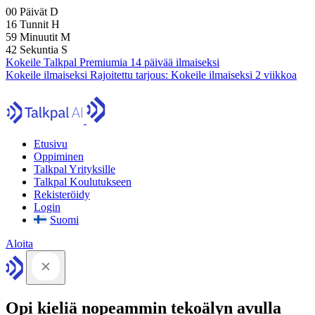
00
Päivät
D
16
Tunnit
H
59
Minuutit
M
41
Sekuntia
S
Kokeile Talkpal Premiumia 14 päivää ilmaiseksi
Kokeile ilmaiseksi
Rajoitettu tarjous:
Kokeile ilmaiseksi 2 viikkoa
Etusivu
Oppiminen
Talkpal Yrityksille
Talkpal Koulutukseen
Rekisteröidy
Login
Suomi
Aloita
Opi kieliä nopeammin tekoälyn avulla