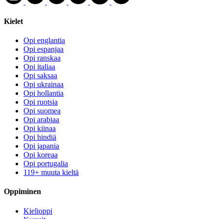
Kielet
Opi englantia
Opi espanjaa
Opi ranskaa
Opi italiaa
Opi saksaa
Opi ukrainaa
Opi hollantia
Opi ruotsia
Opi suomea
Opi arabiaa
Opi kiinaa
Opi hindiä
Opi japania
Opi koreaa
Opi portugalia
119+ muuta kieltä
Oppiminen
Kielioppi