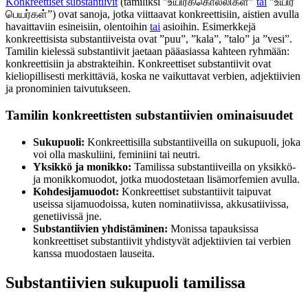
Konkreettiset substantiivit
(tamiliksi ”உயிர்க்கொல்லிகள்”
tai
”உயிர்
பெயர்கள்”) ovat sanoja, jotka viittaavat konkreettisiin, aistien avulla
havaittaviin esineisiin, olentoihin
tai
asioihin. Esimerkkejä
konkreettisista substantiiveista ovat ”puu”, ”kala”, ”talo” ja ”vesi”.
Tamilin kielessä substantiivit jaetaan pääasiassa kahteen ryhmään:
konkreettisiin ja abstrakteihin. Konkreettiset substantiivit ovat
kieliopillisesti merkittäviä, koska ne vaikuttavat verbien, adjektiivien
ja pronominien taivutukseen.
Tamilin konkreettisten substantiivien ominaisuudet
Sukupuoli:
Konkreettisilla substantiiveilla on sukupuoli, joka
voi olla maskuliini, feminiini tai neutri.
Yksikkö ja monikko:
Tamilissa substantiiveilla on yksikkö-
ja monikkomuodot, jotka muodostetaan lisämorfemien avulla.
Kohdesijamuodot:
Konkreettiset substantiivit taipuvat
useissa sijamuodoissa, kuten nominatiivissa, akkusatiivissa,
genetiivissä jne.
Substantiivien yhdistäminen:
Monissa tapauksissa
konkreettiset substantiivit yhdistyvät adjektiivien tai verbien
kanssa muodostaen lauseita.
Substantiivien sukupuoli tamilissa