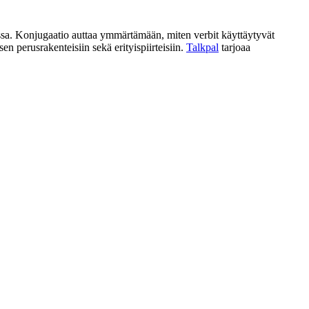
issa. Konjugaatio auttaa ymmärtämään, miten verbit käyttäytyvät
 perusrakenteisiin sekä erityispiirteisiin.
Talkpal
tarjoaa