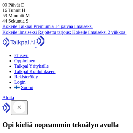
00
Päivät
D
16
Tunnit
H
59
Minuutit
M
43
Sekuntia
S
Kokeile Talkpal Premiumia 14 päivää ilmaiseksi
Kokeile ilmaiseksi
Rajoitettu tarjous:
Kokeile ilmaiseksi 2 viikkoa
Etusivu
Oppiminen
Talkpal Yrityksille
Talkpal Koulutukseen
Rekisteröidy
Login
Suomi
Aloita
Opi kieliä nopeammin tekoälyn avulla