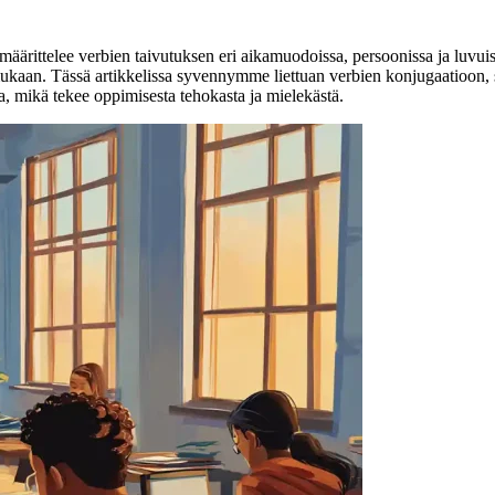
 määrittelee verbien taivutuksen eri aikamuodoissa, persoonissa ja luvu
ukaan. Tässä artikkelissa syvennymme liettuan verbien konjugaatioon, sen
a, mikä tekee oppimisesta tehokasta ja mielekästä.