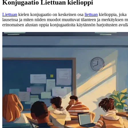
Konjugaatio Liettuan kielioppi
Liettuan
kielen konjugaatio on keskeinen osa
liettuan
kielioppia, joka
lauseissa ja miten niiden muodot muuttuvat tilanteen ja merkityksen m
erinomaisen alustan oppia konjugaatioita käytännön harjoitusten avull