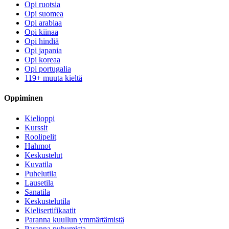
Opi ruotsia
Opi suomea
Opi arabiaa
Opi kiinaa
Opi hindiä
Opi japania
Opi koreaa
Opi portugalia
119+ muuta kieltä
Oppiminen
Kielioppi
Kurssit
Roolipelit
Hahmot
Keskustelut
Kuvatila
Puhelutila
Lausetila
Sanatila
Keskustelutila
Kielisertifikaatit
Paranna kuullun ymmärtämistä
Paranna puhumista