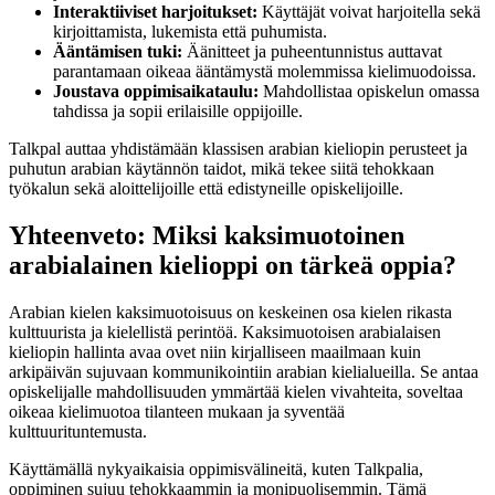
Interaktiiviset harjoitukset:
Käyttäjät voivat harjoitella sekä
kirjoittamista, lukemista että puhumista.
Ääntämisen tuki:
Äänitteet ja puheentunnistus auttavat
parantamaan oikeaa ääntämystä molemmissa kielimuodoissa.
Joustava oppimisaikataulu:
Mahdollistaa opiskelun omassa
tahdissa ja sopii erilaisille oppijoille.
Talkpal auttaa yhdistämään klassisen arabian kieliopin perusteet ja
puhutun arabian käytännön taidot, mikä tekee siitä tehokkaan
työkalun sekä aloittelijoille että edistyneille opiskelijoille.
Yhteenveto: Miksi kaksimuotoinen
arabialainen kielioppi on tärkeä oppia?
Arabian kielen kaksimuotoisuus on keskeinen osa kielen rikasta
kulttuurista ja kielellistä perintöä. Kaksimuotoisen arabialaisen
kieliopin hallinta avaa ovet niin kirjalliseen maailmaan kuin
arkipäivän sujuvaan kommunikointiin arabian kielialueilla. Se antaa
opiskelijalle mahdollisuuden ymmärtää kielen vivahteita, soveltaa
oikeaa kielimuotoa tilanteen mukaan ja syventää
kulttuurituntemusta.
Käyttämällä nykyaikaisia oppimisvälineitä, kuten Talkpalia,
oppiminen sujuu tehokkaammin ja monipuolisemmin. Tämä