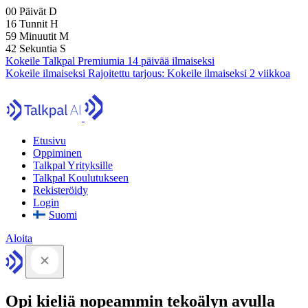
00
Päivät
D
16
Tunnit
H
59
Minuutit
M
41
Sekuntia
S
Kokeile Talkpal Premiumia 14 päivää ilmaiseksi
Kokeile ilmaiseksi
Rajoitettu tarjous:
Kokeile ilmaiseksi 2 viikkoa
Etusivu
Oppiminen
Talkpal Yrityksille
Talkpal Koulutukseen
Rekisteröidy
Login
Suomi
Aloita
Opi kieliä nopeammin tekoälyn avulla