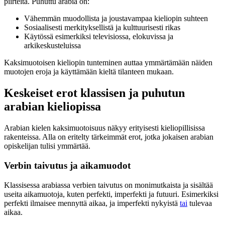
piirteitä. Puhuttu arabia on:
Vähemmän muodollista ja joustavampaa kieliopin suhteen
Sosiaalisesti merkityksellistä ja kulttuurisesti rikas
Käytössä esimerkiksi televisiossa, elokuvissa ja
arkikeskusteluissa
Kaksimuotoisen kieliopin tunteminen auttaa ymmärtämään näiden
muotojen eroja ja käyttämään kieltä tilanteen mukaan.
Keskeiset erot klassisen ja puhutun
arabian kieliopissa
Arabian kielen kaksimuotoisuus näkyy erityisesti kieliopillisissa
rakenteissa. Alla on eritelty tärkeimmät erot, jotka jokaisen arabian
opiskelijan tulisi ymmärtää.
Verbin taivutus ja aikamuodot
Klassisessa arabiassa verbien taivutus on monimutkaista ja sisältää
useita aikamuotoja, kuten perfekti, imperfekti ja futuuri. Esimerkiksi
perfekti ilmaisee mennyttä aikaa, ja imperfekti nykyistä
tai
tulevaa
aikaa.