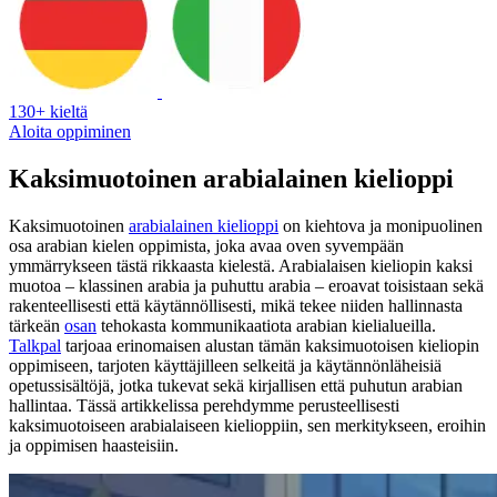
130+ kieltä
Aloita oppiminen
Kaksimuotoinen arabialainen kielioppi
Kaksimuotoinen
arabialainen kielioppi
on kiehtova ja monipuolinen
osa arabian kielen oppimista, joka avaa oven syvempään
ymmärrykseen tästä rikkaasta kielestä. Arabialaisen kieliopin kaksi
muotoa – klassinen arabia ja puhuttu arabia – eroavat toisistaan sekä
rakenteellisesti että käytännöllisesti, mikä tekee niiden hallinnasta
tärkeän
osan
tehokasta kommunikaatiota arabian kielialueilla.
Talkpal
tarjoaa erinomaisen alustan tämän kaksimuotoisen kieliopin
oppimiseen, tarjoten käyttäjilleen selkeitä ja käytännönläheisiä
opetussisältöjä, jotka tukevat sekä kirjallisen että puhutun arabian
hallintaa. Tässä artikkelissa perehdymme perusteellisesti
kaksimuotoiseen arabialaiseen kielioppiin, sen merkitykseen, eroihin
ja oppimisen haasteisiin.