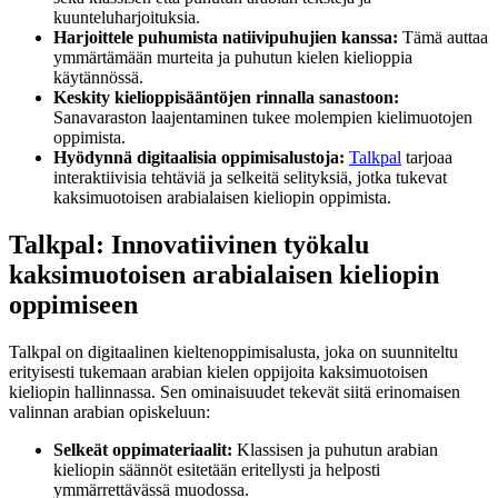
kuunteluharjoituksia.
Harjoittele puhumista natiivipuhujien kanssa:
Tämä auttaa
ymmärtämään murteita ja puhutun kielen kielioppia
käytännössä.
Keskity kielioppisääntöjen rinnalla sanastoon:
Sanavaraston laajentaminen tukee molempien kielimuotojen
oppimista.
Hyödynnä digitaalisia oppimisalustoja:
Talkpal
tarjoaa
interaktiivisia tehtäviä ja selkeitä selityksiä, jotka tukevat
kaksimuotoisen arabialaisen kieliopin oppimista.
Talkpal: Innovatiivinen työkalu
kaksimuotoisen arabialaisen kieliopin
oppimiseen
Talkpal on digitaalinen kieltenoppimisalusta, joka on suunniteltu
erityisesti tukemaan arabian kielen oppijoita kaksimuotoisen
kieliopin hallinnassa. Sen ominaisuudet tekevät siitä erinomaisen
valinnan arabian opiskeluun:
Selkeät oppimateriaalit:
Klassisen ja puhutun arabian
kieliopin säännöt esitetään eritellysti ja helposti
ymmärrettävässä muodossa.