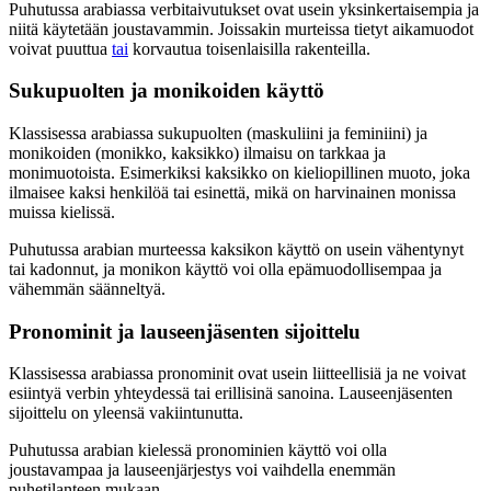
Puhutussa arabiassa verbitaivutukset ovat usein yksinkertaisempia ja
niitä käytetään joustavammin. Joissakin murteissa tietyt aikamuodot
voivat puuttua
tai
korvautua toisenlaisilla rakenteilla.
Sukupuolten ja monikoiden käyttö
Klassisessa arabiassa sukupuolten (maskuliini ja feminiini) ja
monikoiden (monikko, kaksikko) ilmaisu on tarkkaa ja
monimuotoista. Esimerkiksi kaksikko on kieliopillinen muoto, joka
ilmaisee kaksi henkilöä tai esinettä, mikä on harvinainen monissa
muissa kielissä.
Puhutussa arabian murteessa kaksikon käyttö on usein vähentynyt
tai kadonnut, ja monikon käyttö voi olla epämuodollisempaa ja
vähemmän säänneltyä.
Pronominit ja lauseenjäsenten sijoittelu
Klassisessa arabiassa pronominit ovat usein liitteellisiä ja ne voivat
esiintyä verbin yhteydessä tai erillisinä sanoina. Lauseenjäsenten
sijoittelu on yleensä vakiintunutta.
Puhutussa arabian kielessä pronominien käyttö voi olla
joustavampaa ja lauseenjärjestys voi vaihdella enemmän
puhetilanteen mukaan.