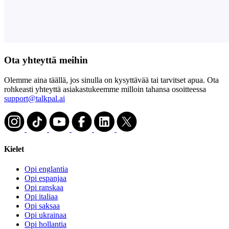
Ota yhteyttä meihin
Olemme aina täällä, jos sinulla on kysyttävää tai tarvitset apua. Ota
rohkeasti yhteyttä asiakastukeemme milloin tahansa osoitteessa
support@talkpal.ai
Kielet
Opi englantia
Opi espanjaa
Opi ranskaa
Opi italiaa
Opi saksaa
Opi ukrainaa
Opi hollantia