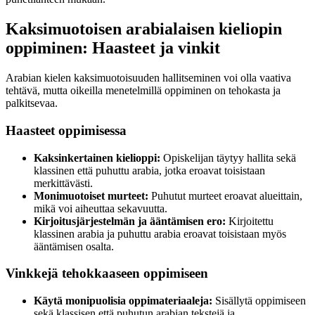
Kaksimuotoisen arabialaisen kieliopin
oppiminen: Haasteet ja vinkit
Arabian kielen kaksimuotoisuuden hallitseminen voi olla vaativa
tehtävä, mutta oikeilla menetelmillä oppiminen on tehokasta ja
palkitsevaa.
Haasteet oppimisessa
Kaksinkertainen kielioppi:
Opiskelijan täytyy hallita sekä
klassinen että puhuttu arabia, jotka eroavat toisistaan
merkittävästi.
Monimuotoiset murteet:
Puhutut murteet eroavat alueittain,
mikä voi aiheuttaa sekavuutta.
Kirjoitusjärjestelmän ja ääntämisen ero:
Kirjoitettu
klassinen arabia ja puhuttu arabia eroavat toisistaan myös
ääntämisen osalta.
Vinkkejä tehokkaaseen oppimiseen
Käytä monipuolisia oppimateriaaleja:
Sisällytä oppimiseen
sekä klassisen että puhutun arabian tekstejä ja