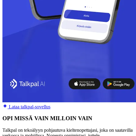
Lataa talkpal-sovellus
OPI MISSÄ VAIN MILLOIN VAIN
Talkpal on tekoälyyn pohjautuva kieltenopettajasi, joka on saatavilla
verkossa ja mobiilissa. Nopeuta oppimistasi, juttele