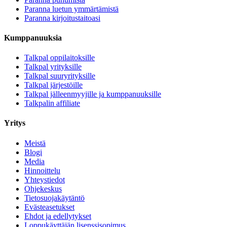
Paranna luetun ymmärtämistä
Paranna kirjoitustaitoasi
Kumppanuuksia
Talkpal oppilaitoksille
Talkpal yrityksille
Talkpal suuryrityksille
Talkpal järjestöille
Talkpal jälleenmyyjille ja kumppanuuksille
Talkpalin affiliate
Yritys
Meistä
Blogi
Media
Hinnoittelu
Yhteystiedot
Ohjekeskus
Tietosuojakäytäntö
Evästeasetukset
Ehdot ja edellytykset
Loppukäyttäjän lisenssisopimus