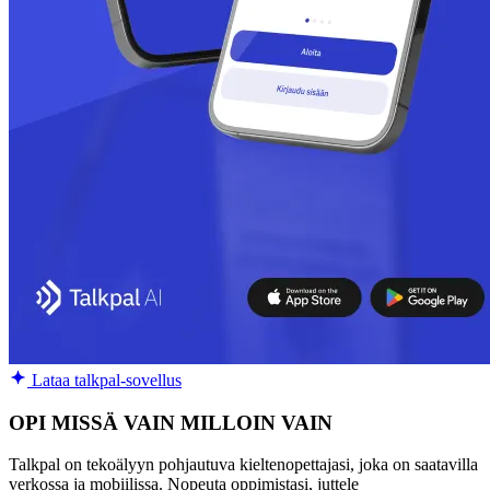
Lataa talkpal-sovellus
OPI MISSÄ VAIN MILLOIN VAIN
Talkpal on tekoälyyn pohjautuva kieltenopettajasi, joka on saatavilla
verkossa ja mobiilissa. Nopeuta oppimistasi, juttele