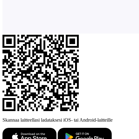
Skannaa laitteellasi ladataksesi iOS- tai Android-laitteille