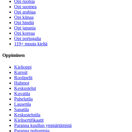
Opi ruotsia
Opi suomea
Opi arabiaa
Opi kiinaa
Opi hindiä
Opi japania
Opi koreaa
Opi portugalia
119+ muuta kieltä
Oppiminen
Kielioppi
Kurssit
Roolipelit
Hahmot
Keskustelut
Kuvatila
Puhelutila
Lausetila
Sanatila
Keskustelutila
Kielisertifikaatit
Paranna kuullun ymmärtämistä
Paranna puhumista