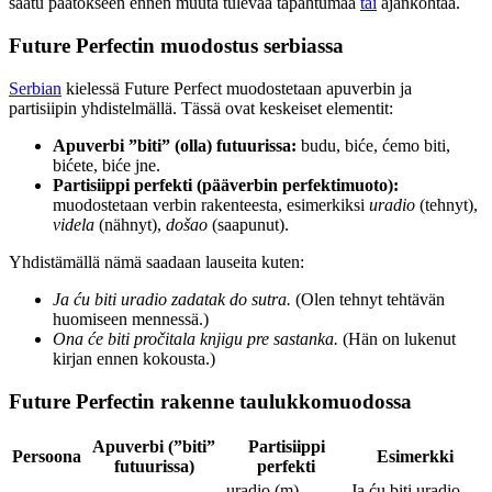
saatu päätökseen ennen muuta tulevaa tapahtumaa
tai
ajankohtaa.
Future Perfectin muodostus serbiassa
Serbian
kielessä Future Perfect muodostetaan apuverbin ja
partisiipin yhdistelmällä. Tässä ovat keskeiset elementit:
Apuverbi ”biti” (olla) futuurissa:
budu, biće, ćemo biti,
bićete, biće jne.
Partisiippi perfekti (pääverbin perfektimuoto):
muodostetaan verbin rakenteesta, esimerkiksi
uradio
(tehnyt),
videla
(nähnyt),
došao
(saapunut).
Yhdistämällä nämä saadaan lauseita kuten:
Ja ću biti uradio zadatak do sutra.
(Olen tehnyt tehtävän
huomiseen mennessä.)
Ona će biti pročitala knjigu pre sastanka.
(Hän on lukenut
kirjan ennen kokousta.)
Future Perfectin rakenne taulukkomuodossa
Apuverbi (”biti”
Partisiippi
Persoona
Esimerkki
futuurissa)
perfekti
uradio (m),
Ja ću biti uradio