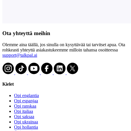
Ota yhteyttä meihin
Olemme aina täällä, jos sinulla on kysyttävää tai tarvitset apua. Ota
rohkeasti yhteyttä asiakastukeemme milloin tahansa osoitteessa
support@talkpal.ai
Kielet
Opi englantia
Opi espanjaa
Opi ranskaa
Opi italiaa
Opi saksaa
Opi ukrainaa
Opi hollantia