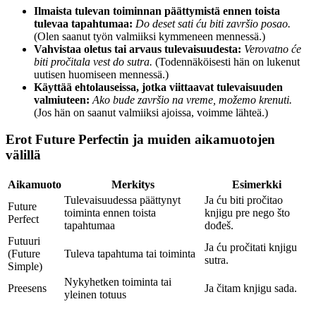
Ilmaista tulevan toiminnan päättymistä ennen toista
tulevaa tapahtumaa:
Do deset sati ću biti završio posao.
(Olen saanut työn valmiiksi kymmeneen mennessä.)
Vahvistaa oletus tai arvaus tulevaisuudesta:
Verovatno će
biti pročitala vest do sutra.
(Todennäköisesti hän on lukenut
uutisen huomiseen mennessä.)
Käyttää ehtolauseissa, jotka viittaavat tulevaisuuden
valmiuteen:
Ako bude završio na vreme, možemo krenuti.
(Jos hän on saanut valmiiksi ajoissa, voimme lähteä.)
Erot Future Perfectin ja muiden aikamuotojen
välillä
Aikamuoto
Merkitys
Esimerkki
Tulevaisuudessa päättynyt
Ja ću biti pročitao
Future
toiminta ennen toista
knjigu pre nego što
Perfect
tapahtumaa
dođeš.
Futuuri
Ja ću pročitati knjigu
(Future
Tuleva tapahtuma tai toiminta
sutra.
Simple)
Nykyhetken toiminta tai
Preesens
Ja čitam knjigu sada.
yleinen totuus