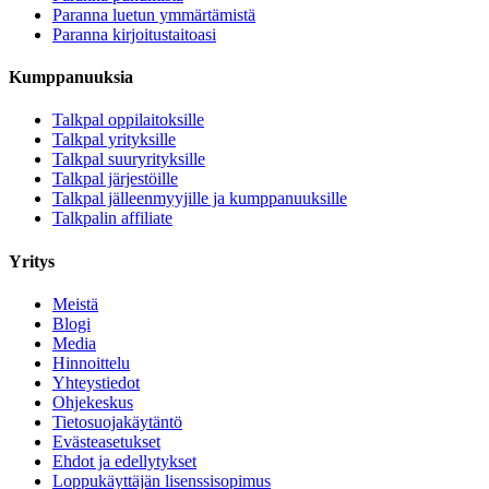
Paranna luetun ymmärtämistä
Paranna kirjoitustaitoasi
Kumppanuuksia
Talkpal oppilaitoksille
Talkpal yrityksille
Talkpal suuryrityksille
Talkpal järjestöille
Talkpal jälleenmyyjille ja kumppanuuksille
Talkpalin affiliate
Yritys
Meistä
Blogi
Media
Hinnoittelu
Yhteystiedot
Ohjekeskus
Tietosuojakäytäntö
Evästeasetukset
Ehdot ja edellytykset
Loppukäyttäjän lisenssisopimus