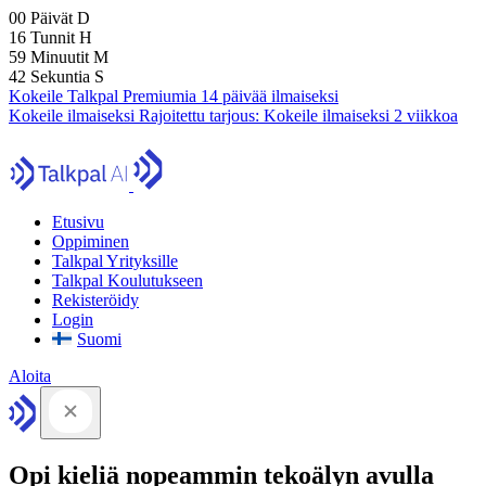
00
Päivät
D
16
Tunnit
H
59
Minuutit
M
41
Sekuntia
S
Kokeile Talkpal Premiumia 14 päivää ilmaiseksi
Kokeile ilmaiseksi
Rajoitettu tarjous:
Kokeile ilmaiseksi 2 viikkoa
Etusivu
Oppiminen
Talkpal Yrityksille
Talkpal Koulutukseen
Rekisteröidy
Login
Suomi
Aloita
Opi kieliä nopeammin tekoälyn avulla