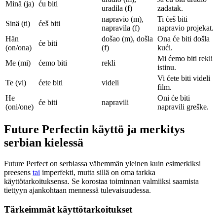
Minä (ja)
ću biti
uradila (f)
zadatak.
napravio (m),
Ti ćeš biti
Sinä (ti)
ćeš biti
napravila (f)
napravio projekat.
Hän
došao (m), došla
Ona će biti došla
će biti
(on/ona)
(f)
kući.
Mi ćemo biti rekli
Me (mi)
ćemo biti
rekli
istinu.
Vi ćete biti videli
Te (vi)
ćete biti
videli
film.
He
Oni će biti
će biti
napravili
(oni/one)
napravili greške.
Future Perfectin käyttö ja merkitys
serbian kielessä
Future Perfect on serbiassa vähemmän yleinen kuin esimerkiksi
preesens
tai
imperfekti, mutta sillä on oma tarkka
käyttötarkoituksensa. Se korostaa toiminnan valmiiksi saamista
tiettyyn ajankohtaan mennessä tulevaisuudessa.
Tärkeimmät käyttötarkoitukset