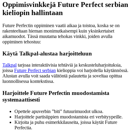
Oppimisvinkkejä Future Perfect serbian
kieliopin hallintaan
Future Perfectin oppiminen vaatii aikaa ja toistoa, koska se on
rakenteeltaan hieman monimutkaisempi kuin yksinkertaiset
aikamuodot. Tässä muutama tehokas vinkki, joiden avulla
oppiminen tehostuu:
Käytä Talkpal-alustaa harjoitteluun
Talkpal
tarjoaa interaktiivisia tehtäviä ja keskusteluharjoituksia,
joissa
Future Perfect serbian
kielioppia voi harjoitella käytännössä.
Alustan avulla voit saada välitöntä palautetta ja soveltaa opittua
luonnollisessa kontekstissa.
Harjoittele Future Perfectin muodostamista
systemaattisesti
Opettele apuverbin ”biti” futuurimuodot ulkoa.
Harjoittele partisiippien muodostamista eri verbityypeille.
Kirjoita ja puhu esimerkkilauseita, joissa käytät Future
Perfectia.