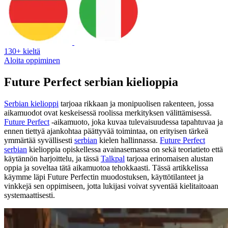
130+ kieltä
Aloita oppiminen
Future Perfect serbian kielioppia
Serbian kielioppi
tarjoaa rikkaan ja monipuolisen rakenteen, jossa
aikamuodot ovat keskeisessä roolissa merkityksen välittämisessä.
Future Perfect
-aikamuoto, joka kuvaa tulevaisuudessa tapahtuvaa ja
ennen tiettyä ajankohtaa päättyvää toimintaa, on erityisen tärkeä
ymmärtää syvällisesti
serbian
kielen hallinnassa.
Future Perfect
serbian
kielioppia opiskellessa avainasemassa on sekä teoriatieto että
käytännön harjoittelu, ja tässä
Talkpal
tarjoaa erinomaisen alustan
oppia ja soveltaa tätä aikamuotoa tehokkaasti. Tässä artikkelissa
käymme läpi Future Perfectin muodostuksen, käyttötilanteet ja
vinkkejä sen oppimiseen, jotta lukijasi voivat syventää kielitaitoaan
systemaattisesti.