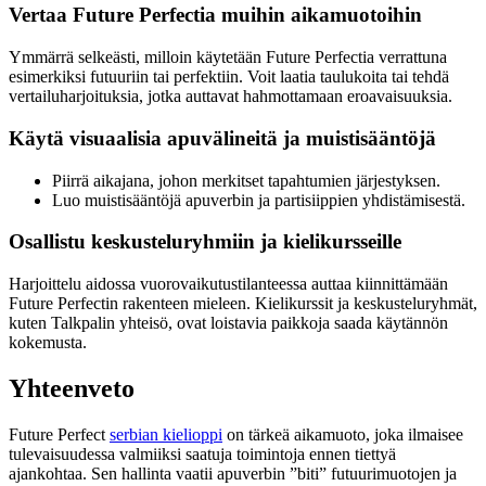
Vertaa Future Perfectia muihin aikamuotoihin
Ymmärrä selkeästi, milloin käytetään Future Perfectia verrattuna
esimerkiksi futuuriin tai perfektiin. Voit laatia taulukoita tai tehdä
vertailuharjoituksia, jotka auttavat hahmottamaan eroavaisuuksia.
Käytä visuaalisia apuvälineitä ja muistisääntöjä
Piirrä aikajana, johon merkitset tapahtumien järjestyksen.
Luo muistisääntöjä apuverbin ja partisiippien yhdistämisestä.
Osallistu keskusteluryhmiin ja kielikursseille
Harjoittelu aidossa vuorovaikutustilanteessa auttaa kiinnittämään
Future Perfectin rakenteen mieleen. Kielikurssit ja keskusteluryhmät,
kuten Talkpalin yhteisö, ovat loistavia paikkoja saada käytännön
kokemusta.
Yhteenveto
Future Perfect
serbian kielioppi
on tärkeä aikamuoto, joka ilmaisee
tulevaisuudessa valmiiksi saatuja toimintoja ennen tiettyä
ajankohtaa. Sen hallinta vaatii apuverbin ”biti” futuurimuotojen ja